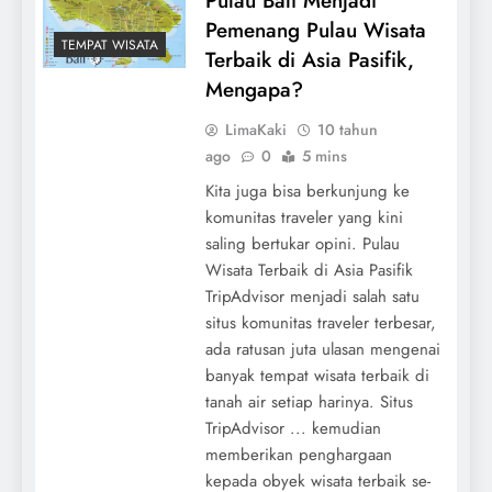
Pulau Bali Menjadi
Pemenang Pulau Wisata
TEMPAT WISATA
Terbaik di Asia Pasifik,
Mengapa?
LimaKaki
10 tahun
ago
0
5 mins
Kita juga bisa berkunjung ke
komunitas traveler yang kini
saling bertukar opini. Pulau
Wisata Terbaik di Asia Pasifik
TripAdvisor menjadi salah satu
situs komunitas traveler terbesar,
ada ratusan juta ulasan mengenai
banyak tempat wisata terbaik di
tanah air setiap harinya. Situs
TripAdvisor ... kemudian
memberikan penghargaan
kepada obyek wisata terbaik se-