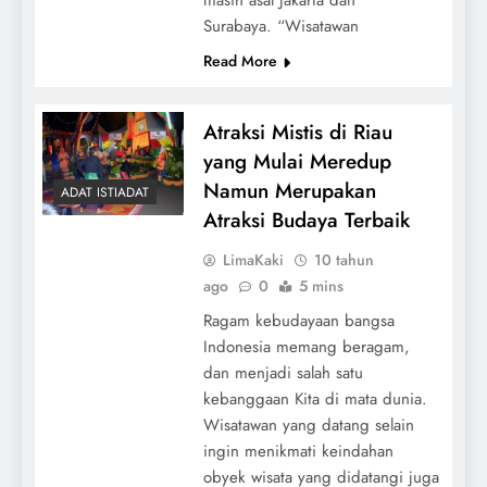
Surabaya. “Wisatawan
Read More
Atraksi Mistis di Riau
yang Mulai Meredup
Namun Merupakan
ADAT ISTIADAT
Atraksi Budaya Terbaik
LimaKaki
10 tahun
ago
0
5 mins
Ragam kebudayaan bangsa
Indonesia memang beragam,
dan menjadi salah satu
kebanggaan Kita di mata dunia.
Wisatawan yang datang selain
ingin menikmati keindahan
obyek wisata yang didatangi juga