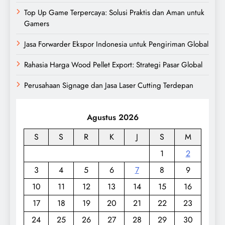
Top Up Game Terpercaya: Solusi Praktis dan Aman untuk
Gamers
Jasa Forwarder Ekspor Indonesia untuk Pengiriman Global
Rahasia Harga Wood Pellet Export: Strategi Pasar Global
Perusahaan Signage dan Jasa Laser Cutting Terdepan
Agustus 2026
S
S
R
K
J
S
M
1
2
3
4
5
6
7
8
9
10
11
12
13
14
15
16
17
18
19
20
21
22
23
24
25
26
27
28
29
30