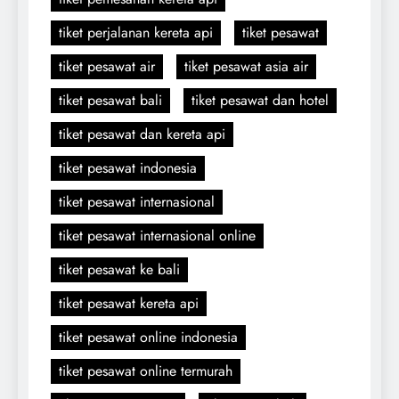
tiket perjalanan kereta api
tiket pesawat
tiket pesawat air
tiket pesawat asia air
tiket pesawat bali
tiket pesawat dan hotel
tiket pesawat dan kereta api
tiket pesawat indonesia
tiket pesawat internasional
tiket pesawat internasional online
tiket pesawat ke bali
tiket pesawat kereta api
tiket pesawat online indonesia
tiket pesawat online termurah