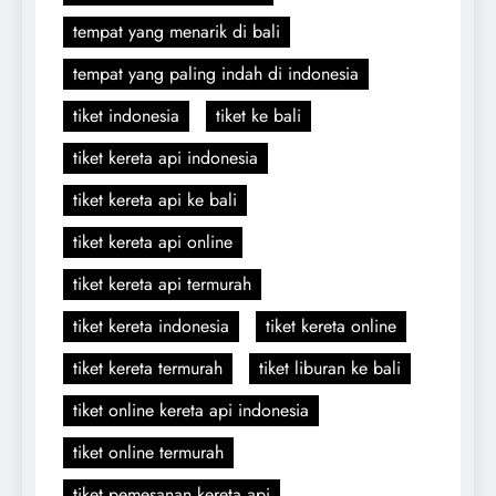
tempat yang menarik di bali
tempat yang paling indah di indonesia
tiket indonesia
tiket ke bali
tiket kereta api indonesia
tiket kereta api ke bali
tiket kereta api online
tiket kereta api termurah
tiket kereta indonesia
tiket kereta online
tiket kereta termurah
tiket liburan ke bali
tiket online kereta api indonesia
tiket online termurah
tiket pemesanan kereta api