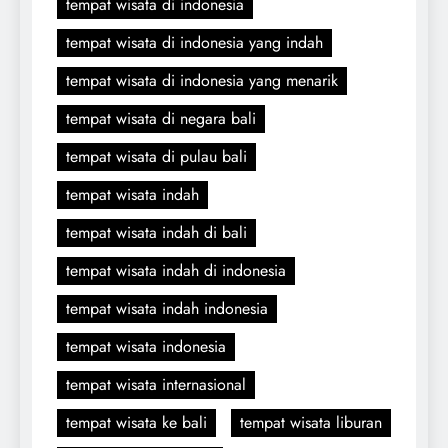
tempat wisata di indonesia
tempat wisata di indonesia yang indah
tempat wisata di indonesia yang menarik
tempat wisata di negara bali
tempat wisata di pulau bali
tempat wisata indah
tempat wisata indah di bali
tempat wisata indah di indonesia
tempat wisata indah indonesia
tempat wisata indonesia
tempat wisata internasional
tempat wisata ke bali
tempat wisata liburan