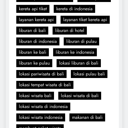
kereta api tiket
kereta di indonesia
layanan kereta api
layanan tiket kereta api
liburan di bali
liburan di hotel
liburan di indonesia
liburan di pulau
liburan ke bali
liburan ke indonesia
liburan ke pulau
lokasi liburan di bali
lokasi pariwisata di bali
lokasi pulau bali
lokasi tempat wisata di bali
lokasi wisata bali
lokasi wisata di bali
lokasi wisata di indonesia
lokasi wisata indonesia
makanan di bali