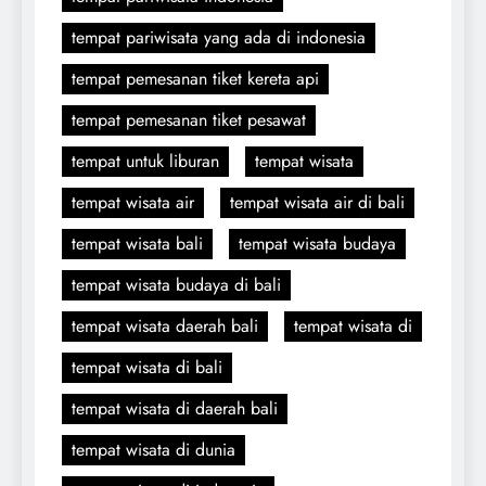
tempat pariwisata yang ada di indonesia
tempat pemesanan tiket kereta api
tempat pemesanan tiket pesawat
tempat untuk liburan
tempat wisata
tempat wisata air
tempat wisata air di bali
tempat wisata bali
tempat wisata budaya
tempat wisata budaya di bali
tempat wisata daerah bali
tempat wisata di
tempat wisata di bali
tempat wisata di daerah bali
tempat wisata di dunia