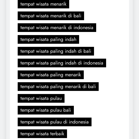
tempat wisata menarik
tempat wisata menarik di bali
tempat wisata menarik di indonesia
tempat wisata paling indah
tempat wisata paling indah di bali
tempat wisata paling indah di indonesia
tempat wisata paling menarik
tempat wisata paling menarik di bali
tempat wisata pulau
tempat wisata pulau bali
tempat wisata pulau di indonesia
tempat wisata terbaik