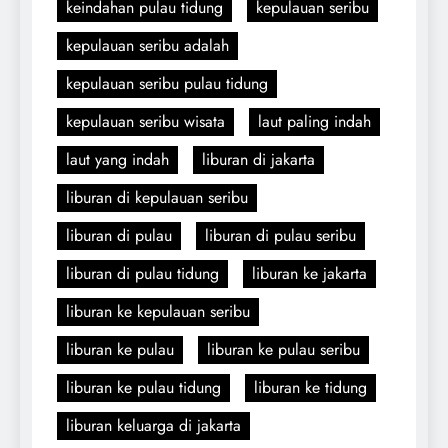
keindahan pulau tidung
kepulauan seribu
kepulauan seribu adalah
kepulauan seribu pulau tidung
kepulauan seribu wisata
laut paling indah
laut yang indah
liburan di jakarta
liburan di kepulauan seribu
liburan di pulau
liburan di pulau seribu
liburan di pulau tidung
liburan ke jakarta
liburan ke kepulauan seribu
liburan ke pulau
liburan ke pulau seribu
liburan ke pulau tidung
liburan ke tidung
liburan keluarga di jakarta