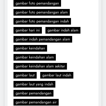
gambar foto pemandangan
gambar foto pemandangan alam
gambar foto pemandangan indah
gambar hari ini
gambar indah alam
gambar indah pemandangan alam
gambar keindahan
gambar keindahan alam
gambar keindahan alam sekitar
gambar laut
gambar laut indah
gambar laut yang indah
gambar pemandangan
gambar pemandangan air