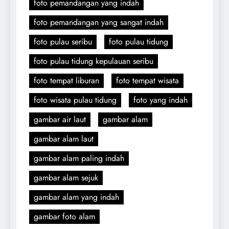
foto pemandangan yang indah
foto pemandangan yang sangat indah
foto pulau seribu
foto pulau tidung
foto pulau tidung kepulauan seribu
foto tempat liburan
foto tempat wisata
foto wisata pulau tidung
foto yang indah
gambar air laut
gambar alam
gambar alam laut
gambar alam paling indah
gambar alam sejuk
gambar alam yang indah
gambar foto alam