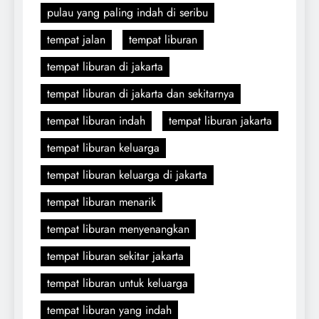
pulau yang paling indah di seribu
tempat jalan
tempat liburan
tempat liburan di jakarta
tempat liburan di jakarta dan sekitarnya
tempat liburan indah
tempat liburan jakarta
tempat liburan keluarga
tempat liburan keluarga di jakarta
tempat liburan menarik
tempat liburan menyenangkan
tempat liburan sekitar jakarta
tempat liburan untuk keluarga
tempat liburan yang indah