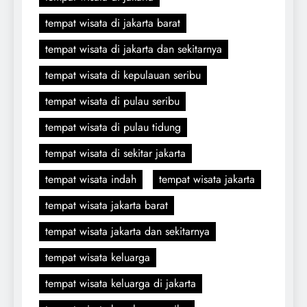
tempat wisata di jakarta barat
tempat wisata di jakarta dan sekitarnya
tempat wisata di kepulauan seribu
tempat wisata di pulau seribu
tempat wisata di pulau tidung
tempat wisata di sekitar jakarta
tempat wisata indah
tempat wisata jakarta
tempat wisata jakarta barat
tempat wisata jakarta dan sekitarnya
tempat wisata keluarga
tempat wisata keluarga di jakarta