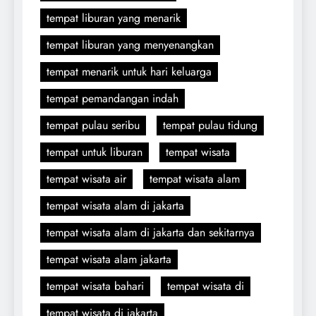
tempat liburan yang menarik
tempat liburan yang menyenangkan
tempat menarik untuk hari keluarga
tempat pemandangan indah
tempat pulau seribu
tempat pulau tidung
tempat untuk liburan
tempat wisata
tempat wisata air
tempat wisata alam
tempat wisata alam di jakarta
tempat wisata alam di jakarta dan sekitarnya
tempat wisata alam jakarta
tempat wisata bahari
tempat wisata di
tempat wisata di jakarta