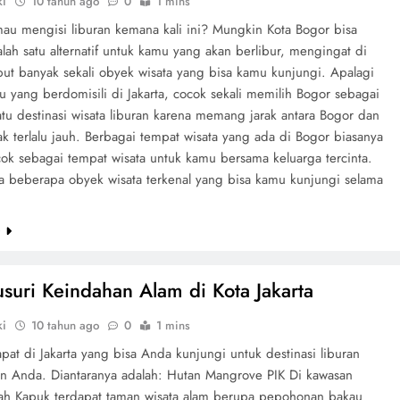
ki
10 tahun ago
0
1 mins
au mengisi liburan kemana kali ini? Mungkin Kota Bogor bisa
lah satu alternatif untuk kamu yang akan berlibur, mengingat di
but banyak sekali obyek wisata yang bisa kamu kunjungi. Apalagi
 yang berdomisili di Jakarta, cocok sekali memilih Bogor sebagai
satu destinasi wisata liburan karena memang jarak antara Bogor dan
dak terlalu jauh. Berbagai tempat wisata yang ada di Bogor biasanya
cok sebagai tempat wisata untuk kamu bersama keluarga tercinta.
da beberapa obyek wisata terkenal yang bisa kamu kunjungi selama
e
suri Keindahan Alam di Kota Jakarta
ki
10 tahun ago
0
1 mins
pat di Jakarta yang bisa Anda kunjungi untuk destinasi liburan
an Anda. Diantaranya adalah: Hutan Mangrove PIK Di kawasan
dah Kapuk terdapat taman wisata alam berupa pepohonan bakau