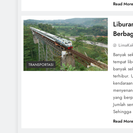
Read Mor
Libura
Berbag
LimaKa
Banyak sek
tempat lib
TRANSPORTASI
banyak se
terhibur. 
kendaraan 
menyenang
yang berp
Jumlah sem
Sehingga
Read Mor