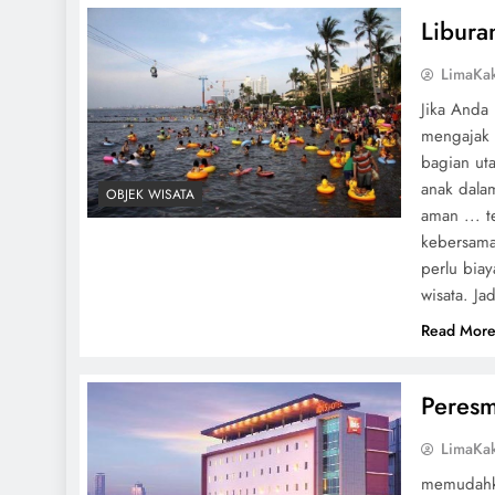
Libura
LimaKa
Jika Anda 
mengajak m
bagian uta
anak dala
OBJEK WISATA
aman ... 
kebersamaa
perlu bia
wisata. Ja
Read Mor
Peresm
LimaKa
memudahk