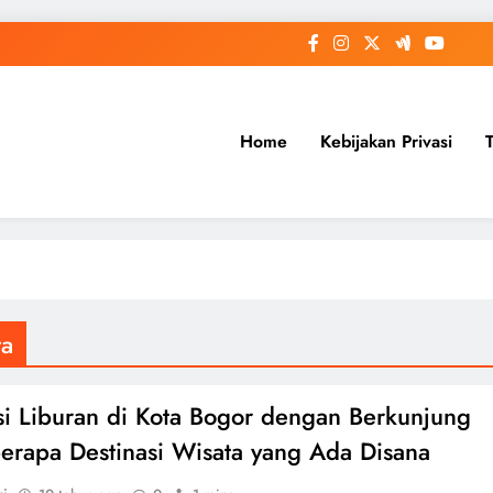
Home
Kebijakan Privasi
ta
i Liburan di Kota Bogor dengan Berkunjung
erapa Destinasi Wisata yang Ada Disana