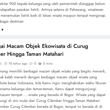
sekitar 900 kepala keluarga yang oleh pemerintah dianggap belum
dapatkan pasokan listrik. Artinya selama di Pahawang, wisatawan
n menemukan listrik baik di lokasi wisata maupun tempat menginap.
agai destinasi
e
ai Macam Objek Ekowisata di Curug
er Hingga Taman Matahari
ki
10 tahun ago
0
5 mins
ang memiliki berbagai macam objek wisata yang begitu menarik,
dak kalah menarik dengan berbagai macam objek wisata yang
 kota besar Indonesia, bila Kamu ingin menghabiskan waktu liburan
rsama keluarga dan teman-teman, Kamu dapat mengunjungi
macam tempat ... wisata yang berada di Bogor. Wisata yang dapat
ungi di sini mulai dari Curug Cilember hingga Taman Matahari.
ember Curug Cilember berada di Bogor, tempat ini berada di di