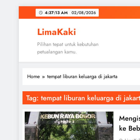
Skip
4:37:14 AM
02/08/2026
to
content
LimaKaki
Pilihan tepat untuk kebutuhan
petualangan kamu.
Home
tempat liburan keluarga di jakarta
Tag:
tempat liburan keluarga di jakar
Mengis
ke Beb