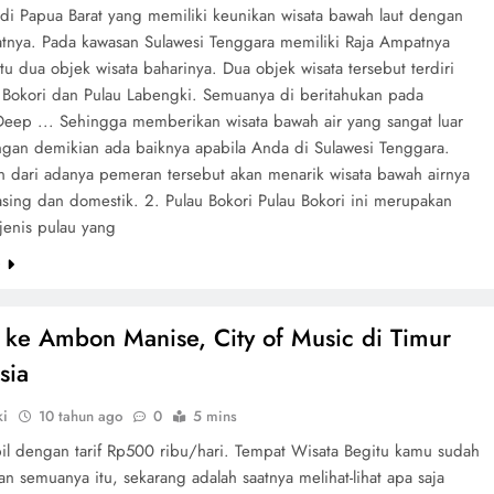
 di Papua Barat yang memiliki keunikan wisata bawah laut dengan
tnya. Pada kawasan Sulawesi Tenggara memiliki Raja Ampatnya
itu dua objek wisata baharinya. Dua objek wisata tersebut terdiri
u Bokori dan Pulau Labengki. Semuanya di beritahukan pada
eep ... Sehingga memberikan wisata bawah air yang sangat luar
ngan demikian ada baiknya apabila Anda di Sulawesi Tenggara.
n dari adanya pemeran tersebut akan menarik wisata bawah airnya
 asing dan domestik. 2. Pulau Bokori Pulau Bokori ini merupakan
 jenis pulau yang
e
 ke Ambon Manise, City of Music di Timur
sia
ki
10 tahun ago
0
5 mins
bil dengan tarif Rp500 ribu/hari. Tempat Wisata Begitu kamu sudah
n semuanya itu, sekarang adalah saatnya melihat-lihat apa saja