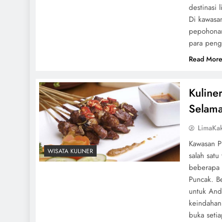
destinasi
Di kawasa
pepohonan
para peng
Read Mor
Kuline
Selama
LimaKa
Kawasan P
WISATA KULINER
salah satu
beberapa 
Puncak. B
untuk And
keindahan
buka seti