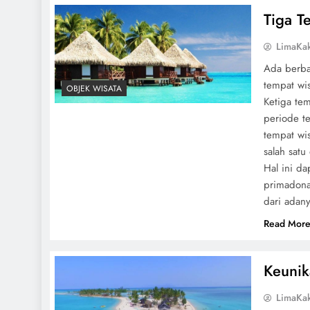
Tiga T
LimaKa
Ada berba
tempat wi
OBJEK WISATA
Ketiga tem
periode t
tempat wi
salah sat
Hal ini d
primadona
dari adan
Read Mor
Keunik
LimaKa