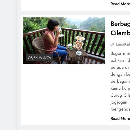
Read Mor
Berbag
Cilemb
LimaKa
Bogor mem
OBJEK WISATA
bahkan ti
berada di
dengan be
berbagai 
Kamu kunj
Curug Cil
Jogjogan, 
mengendar
Read Mor