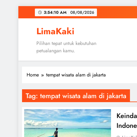
Skip
3:54:11 AM
08/08/2026
to
content
LimaKaki
Pilihan tepat untuk kebutuhan
petualangan kamu.
Home
tempat wisata alam di jakarta
Tag:
tempat wisata alam di jakarta
Keinda
Indone