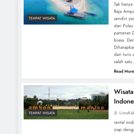
Tak hanya
Raja Ampa
sendiri ya
TEMPAT WISATA
dari Pula
pameran D
biasa. De
Diharapka
dari turis
salah satu
Read Mor
Wisata
Indone
LimaKa
TEMPAT WISATA
rental mo
siap denga