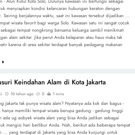
n - Alun Kidul Kota Solo. Dulunya kawasan ini berfungsi sebagai
tuk menyiapkan kondisi kelancaran hubungan keraton dengan
. Seiring berjalannya waktu, saat ini kawasan tersebut dijadikan ...
mpat wisata favorit bagi warga Solo. Kawasan satu ini sangat cocok
 sebagai tempat nongkrong bersama keluarga sambil menikmati
an alam sekitar. Jika perut Anda kelaparan atau haus maka tak
watir karena di area sekitar terdapat banyak pedagang makanan
e
suri Keindahan Alam di Kota Jakarta
ki
10 tahun ago
0
1 mins
ng Jakarta tak punya wisata alam? Nyatanya ada kok dan bagus -
k hanya memiliki tempat wisata berupa gedung - gedung tinggi
n ada ug aobyek wisata alam yang bisa Anda jadikan sebagai
ntuk mengisi hari berlibur Anda. Nah, berikut ada beberapa tempat
m ... yang terdapat di Jakarta yang bisa Anda kunjungi untuk