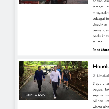
adalah Alu
tempat un
masyarakat
sebagai te
dijadikan
pemandang
perlu kha
murah
Read Mor
Menelu
LimaKa
Siapa bila
bagus. Ta
saja namu
TEMPAT WISATA
pilihan u
wisata ala