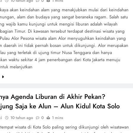
ki
10 tahun ago
0
1 mins
 kaya akan keindahan alam yang menakjubkan mulai dari keindahan
unungan, alam dan budaya yang sangat beraneka ragam. Salah satu
ang wajib kamu kunjungi untuk mengisi liburan adalah wilayah
bagian Timur. Di kawasan tersebut terdapat destinasi wisata yang
. Pulau Alor Pesona wisata alam Alor menyuguhkan keindahan yang
n daerah ini tidak pernah bosan untuk dikunjungi. Alor merupakan
lau yang terletak di ujung timur Nusa Tenggara dan hanya
an waktu sekitar 4 jam penerbangan dari Kota Jakarta menuju
ntuk melanjutkan
e
nya Agenda Liburan di Akhir Pekan?
jung Saja ke Alun – Alun Kidul Kota Solo
ki
10 tahun ago
0
1 mins
 tempat wisata di Kota Solo paling sering dikunjungi oleh wisatawan