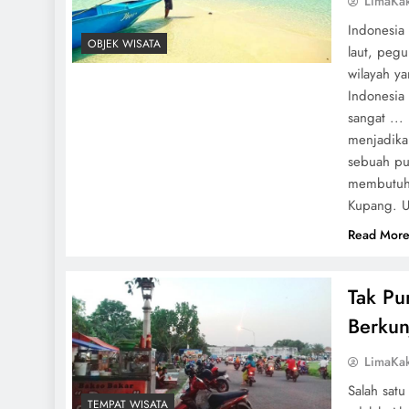
LimaKa
Indonesia
OBJEK WISATA
laut, peg
wilayah y
Indonesia 
sangat ..
menjadika
sebuah pu
membutuhk
Kupang. U
Read Mor
Tak Pu
Berkun
LimaKa
Salah satu
TEMPAT WISATA