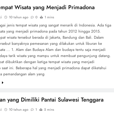
empat Wisata yang Menjadi Primadona
ki
10 tahun ago
0
1 mins
gai jenis tempat wisata yang sangat menarik di Indonesia. Ada tiga
sata yang menjadi primadona pada tahun 2012 hingga 2015.
pat wisata tersebut berada di Jakarta, Bandung dan Bali. Dalam
ersebut banyaknya pemesanan yang dilakukan untuk liburan ke
sata ... 1. Alam dan Budaya Alam dan budaya tentu saja menjadi
u daya tarik wisata yang mampu untuk membuat pengunjung datang.
apat dibuktikan dengan ketiga tempat wisata yang menjadi
 saat ini. Beberapa hal yang menjadi primadona dapat diketahui
ya pemandangan alam yang
e
an yang Dimiliki Pantai Sulawesi Tenggara
ki
10 tahun ago
1
5 mins