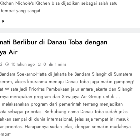
Kitchen Nichole's Kitchen bisa dijadikan sebagai salah satu
e tempat yang sangat
e
ati Berlibur di Danau Toba dengan
ya Air
ki
10 tahun ago
0
1 mins
 Bandara Soekarno-Hatta di Jakarta ke Bandara Silangit di Sumatera
i berarti, akses liburanmu menuju Danau Toba juga makin gampang!
t Wisata Jadi Prioritas Pembukaan jalur antara Jakarta dan Silangit
arnya merupakan program dari Sriwijaya Air Group untuk ...
melaksanakan program dari pemerintah tentang menjadikan
sata sebagai prioritas. Berhubung nama Danau Toba sudah jelas
ahkan sampai di dunia internasional, jelas saja tempat ini masuk
tar prioritas. Harapannya sudah jelas, dengan semakin mudahnya
tempat