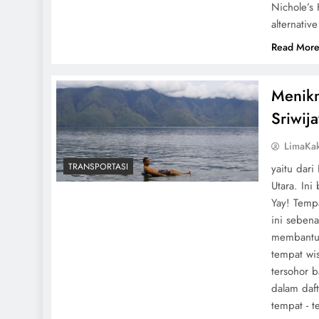
Nichole’s 
alternativ
Read Mor
Menikm
Sriwija
LimaKa
TRANSPORTASI
yaitu dari
Utara. In
Yay! Tempa
ini seben
membantu 
tempat wi
tersohor b
dalam daf
tempat - 