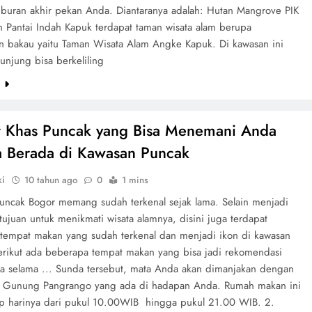
 liburan akhir pekan Anda. Diantaranya adalah: Hutan Mangrove PIK
n Pantai Indah Kapuk terdapat taman wisata alam berupa
 bakau yaitu Taman Wisata Alam Angke Kapuk. Di kawasan ini
unjung bisa berkeliling
e
r Khas Puncak yang Bisa Menemani Anda
 Berada di Kawasan Puncak
ki
10 tahun ago
0
1 mins
uncak Bogor memang sudah terkenal sejak lama. Selain menjadi
 tujuan untuk menikmati wisata alamnya, disini juga terdapat
tempat makan yang sudah terkenal dan menjadi ikon di kawasan
erikut ada beberapa tempat makan yang bisa jadi rekomendasi
a selama ... Sunda tersebut, mata Anda akan dimanjakan dengan
 Gunung Pangrango yang ada di hadapan Anda. Rumah makan ini
ap harinya dari pukul 10.00WIB hingga pukul 21.00 WIB. 2.