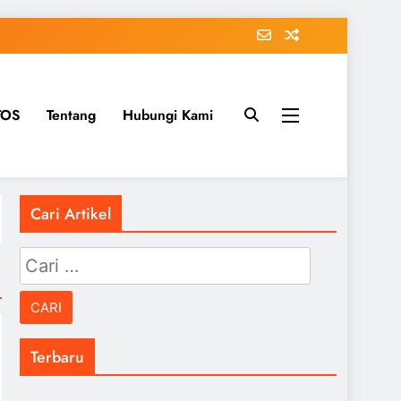
TOS
Tentang
Hubungi Kami
Cari Artikel
Cari
untuk:
Terbaru