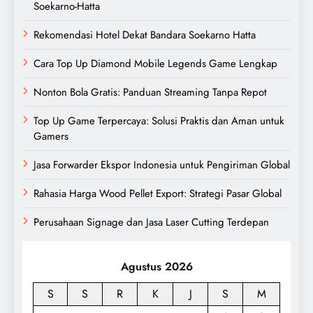
Soekarno-Hatta
Rekomendasi Hotel Dekat Bandara Soekarno Hatta
Cara Top Up Diamond Mobile Legends Game Lengkap
Nonton Bola Gratis: Panduan Streaming Tanpa Repot
Top Up Game Terpercaya: Solusi Praktis dan Aman untuk
Gamers
Jasa Forwarder Ekspor Indonesia untuk Pengiriman Global
Rahasia Harga Wood Pellet Export: Strategi Pasar Global
Perusahaan Signage dan Jasa Laser Cutting Terdepan
Agustus 2026
S
S
R
K
J
S
M