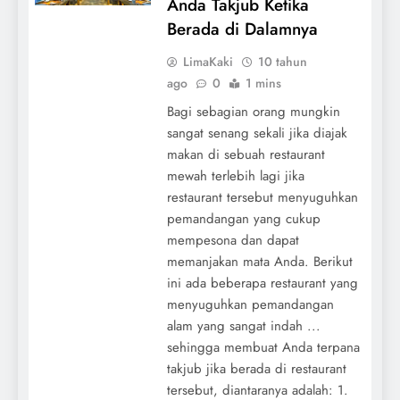
Anda Takjub Ketika
Berada di Dalamnya
LimaKaki
10 tahun
ago
0
1 mins
Bagi sebagian orang mungkin
sangat senang sekali jika diajak
makan di sebuah restaurant
mewah terlebih lagi jika
restaurant tersebut menyuguhkan
pemandangan yang cukup
mempesona dan dapat
memanjakan mata Anda. Berikut
ini ada beberapa restaurant yang
menyuguhkan pemandangan
alam yang sangat indah ...
sehingga membuat Anda terpana
takjub jika berada di restaurant
tersebut, diantaranya adalah: 1.