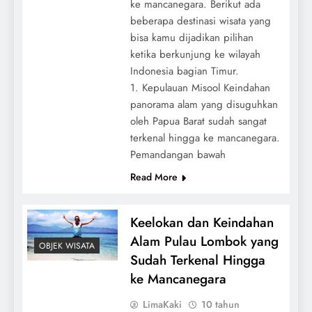
ke mancanegara. Berikut ada
beberapa destinasi wisata yang
bisa kamu dijadikan pilihan
ketika berkunjung ke wilayah
Indonesia bagian Timur.
1. Kepulauan Misool Keindahan
panorama alam yang disuguhkan
oleh Papua Barat sudah sangat
terkenal hingga ke mancanegara.
Pemandangan bawah
Read More
Keelokan dan Keindahan
Alam Pulau Lombok yang
OBJEK WISATA
Sudah Terkenal Hingga
ke Mancanegara
LimaKaki
10 tahun