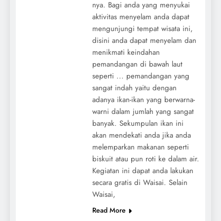
nya. Bagi anda yang menyukai
aktivitas menyelam anda dapat
mengunjungi tempat wisata ini,
disini anda dapat menyelam dan
menikmati keindahan
pemandangan di bawah laut
seperti ... pemandangan yang
sangat indah yaitu dengan
adanya ikan-ikan yang berwarna-
warni dalam jumlah yang sangat
banyak. Sekumpulan ikan ini
akan mendekati anda jika anda
melemparkan makanan seperti
biskuit atau pun roti ke dalam air.
Kegiatan ini dapat anda lakukan
secara gratis di Waisai. Selain
Waisai,
Read More