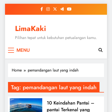
Skip
to
content
LimaKaki
Pilihan tepat untuk kebutuhan petualangan kamu.
MENU
Home
pemandangan laut yang indah
Tag:
pemandangan laut yang indah
10 Keindahan Pantai –
pantai Terkenal yang