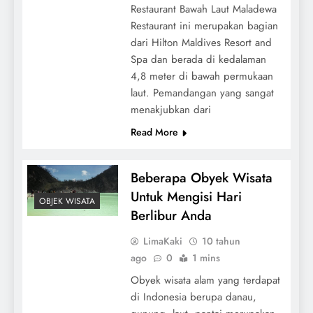
Restaurant Bawah Laut Maladewa
Restaurant ini merupakan bagian
dari Hilton Maldives Resort and
Spa dan berada di kedalaman
4,8 meter di bawah permukaan
laut. Pemandangan yang sangat
menakjubkan dari
Read More
Beberapa Obyek Wisata
Untuk Mengisi Hari
OBJEK WISATA
Berlibur Anda
LimaKaki
10 tahun
ago
0
1 mins
Obyek wisata alam yang terdapat
di Indonesia berupa danau,