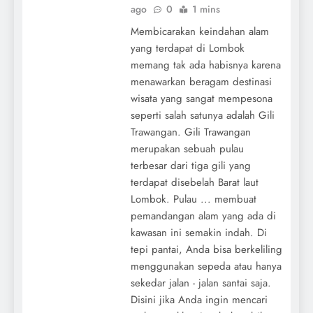
ago
0
1 mins
Membicarakan keindahan alam
yang terdapat di Lombok
memang tak ada habisnya karena
menawarkan beragam destinasi
wisata yang sangat mempesona
seperti salah satunya adalah Gili
Trawangan. Gili Trawangan
merupakan sebuah pulau
terbesar dari tiga gili yang
terdapat disebelah Barat laut
Lombok. Pulau ... membuat
pemandangan alam yang ada di
kawasan ini semakin indah. Di
tepi pantai, Anda bisa berkeliling
menggunakan sepeda atau hanya
sekedar jalan - jalan santai saja.
Disini jika Anda ingin mencari