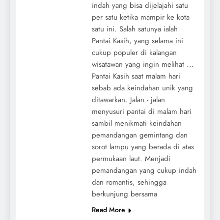
indah yang bisa dijelajahi satu
per satu ketika mampir ke kota
satu ini. Salah satunya ialah
Pantai Kasih, yang selama ini
cukup populer di kalangan
wisatawan yang ingin melihat ...
Pantai Kasih saat malam hari
sebab ada keindahan unik yang
ditawarkan. Jalan - jalan
menyusuri pantai di malam hari
sambil menikmati keindahan
pemandangan gemintang dan
sorot lampu yang berada di atas
permukaan laut. Menjadi
pemandangan yang cukup indah
dan romantis, sehingga
berkunjung bersama
Read More