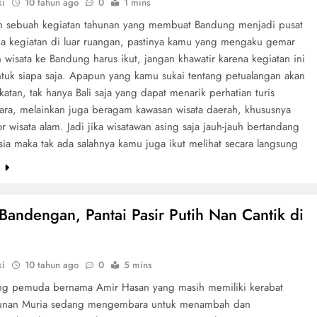
ki
10 tahun ago
0
1 mins
 sebuah kegiatan tahunan yang membuat Bandung menjadi pusat
a kegiatan di luar ruangan, pastinya kamu yang mengaku gemar
 wisata ke Bandung harus ikut, jangan khawatir karena kegiatan ini
ntuk siapa saja. Apapun yang kamu sukai tentang petualangan akan
katan, tak hanya Bali saja yang dapat menarik perhatian turis
ra, melainkan juga beragam kawasan wisata daerah, khususnya
r wisata alam. Jadi jika wisatawan asing saja jauh-jauh bertandang
sia maka tak ada salahnya kamu juga ikut melihat secara langsung
e
 Bandengan, Pantai Pasir Putih Nan Cantik di
ki
10 tahun ago
0
5 mins
ng pemuda bernama Amir Hasan yang masih memiliki kerabat
unan Muria sedang mengembara untuk menambah dan