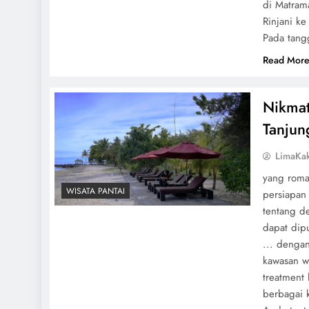
di Matrama
Rinjani ke
Pada tangg
Read Mor
Nikmat
Tanjun
LimaKa
yang roma
WISATA PANTAI
persiapan
tentang de
dapat dipu
... denga
kawasan w
treatment 
berbagai 