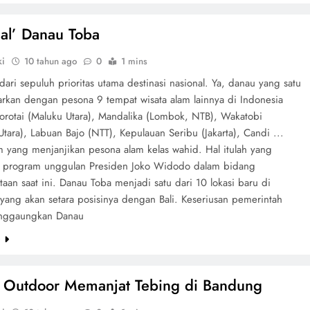
al’ Danau Toba
ki
10 tahun ago
0
1 mins
 dari sepuluh prioritas utama destinasi nasional. Ya, danau yang satu
jarkan dengan pesona 9 tempat wisata alam lainnya di Indonesia
Morotai (Maluku Utara), Mandalika (Lombok, NTB), Wakatobi
Utara), Labuan Bajo (NTT), Kepulauan Seribu (Jakarta), Candi ...
m yang menjanjikan pesona alam kelas wahid. Hal itulah yang
 program unggulan Presiden Joko Widodo dalam bidang
taan saat ini. Danau Toba menjadi satu dari 10 lokasi baru di
 yang akan setara posisinya dengan Bali. Keseriusan pemerintah
nggaungkan Danau
e
 Outdoor Memanjat Tebing di Bandung