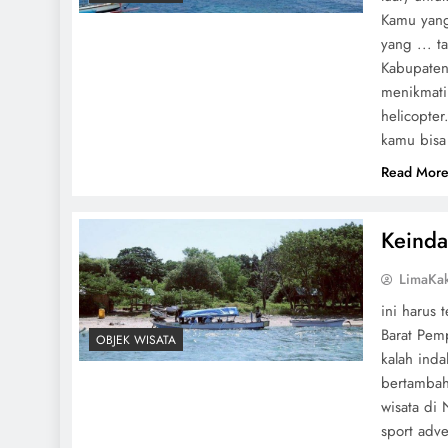
Kamu yang
yang ... 
Kabupaten
menikmat
helicopte
kamu bisa
Read Mor
Keind
LimaKa
ini harus
Barat Pem
OBJEK WISATA
kalah ind
bertambah
wisata di 
sport adv