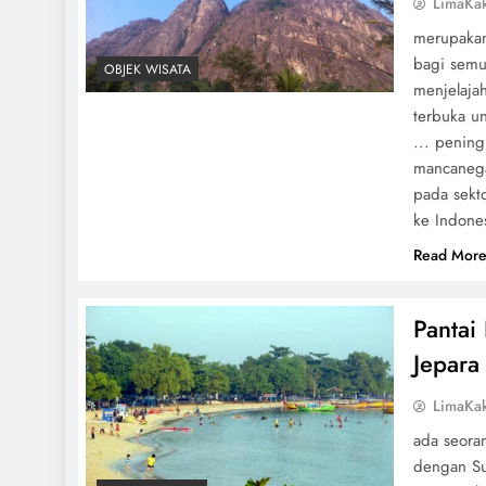
LimaKa
merupakan
bagi semu
OBJEK WISATA
menjelajah
terbuka u
... pening
mancanega
pada sekto
ke Indone
Read Mor
Pantai
Jepara
LimaKa
ada seora
dengan S