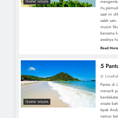
mengemban
TEMPAT WISATA
itu,pemud
saat ini d
salah satu
musim libu
bersama k
awalnya h
Read Mor
5 Pant
LimaKa
Pantai di 
menarik p
berdekata
TEMPAT WISATA
wisata ba
layak Anda
namun bel