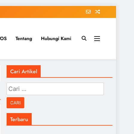
TOS
Tentang
Hubungi Kami
Cari Artikel
Cari
untuk:
Terbaru