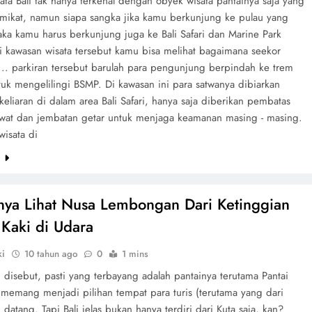
ta Bali tak hanya terkenal dengan obyek wisata pantainya saja yang
mikat, namun siapa sangka jika kamu berkunjung ke pulau yang
aka kamu harus berkunjung juga ke Bali Safari dan Marine Park
i kawasan wisata tersebut kamu bisa melihat bagaimana seekor
.. parkiran tersebut barulah para pengunjung berpindah ke trem
tuk mengelilingi BSMP. Di kawasan ini para satwanya dibiarkan
eliaran di dalam area Bali Safari, hanya saja diberikan pembatas
wat dan jembatan getar untuk menjaga keamanan masing - masing.
isata di
e
nya Lihat Nusa Lembongan Dari Ketinggian
Kaki di Udara
ki
10 tahun ago
0
1 mins
i disebut, pasti yang terbayang adalah pantainya terutama Pantai
 memang menjadi pilihan tempat para turis (terutama yang dari
k datang. Tapi Bali jelas bukan hanya terdiri dari Kuta saja, kan?