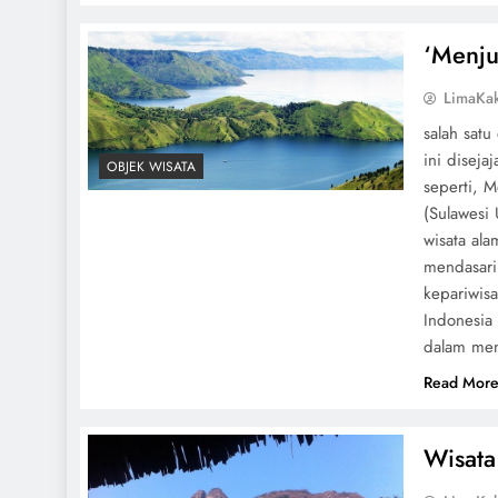
‘Menju
LimaKa
salah satu
ini diseja
OBJEK WISATA
seperti, 
(Sulawesi 
wisata ala
mendasari
kepariwisa
Indonesia
dalam me
Read Mor
Wisata