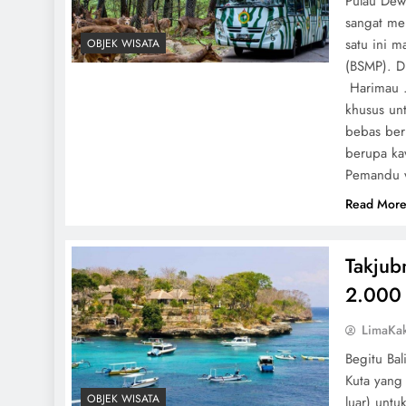
Pulau Dewa
sangat me
satu ini m
OBJEK WISATA
(BSMP). D
Harimau .
khusus un
bebas berk
berupa ka
Pemandu w
Read Mor
Takjub
2.000 
LimaKa
Begitu Bal
Kuta yang
OBJEK WISATA
luar) untu