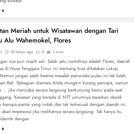
ang budaya
e
an Meriah untuk Wisatawan dengan Tari
 Alu Wahemokel, Flores
ki
10 tahun ago
0
1 mins
an nya pun masih asli. Salah satu contohnya adalah Flores, daerah
sa di Nusa Tenggara Timur ini memang bisa dikatakan cukup
 Namun jangan salah karena masalah pariwisata pulau ini tak kalah
an Bali. Sebagian diantara Anda mungkin kurang percaya, namun
 ... jika mencoba secara langsung berkunjung kesini pada saat
ggang. Kawasan yang berada di NTT umumnya tawarkan obyek
m berupa pantai yang indah dan tak terkecuali dengan daerah ini,
 akan terpesona jika melihatnya secara langsung. Tak hanya itu,
identik dengan
e