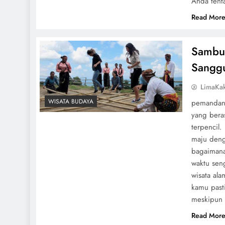
Anda tent
Read Mor
Sambut
Sanggu
LimaKa
WISATA BUDAYA
pemandang
yang bera
terpencil.
maju deng
bagaimana
waktu sen
wisata ala
kamu pasti
meskipun 
Read Mor