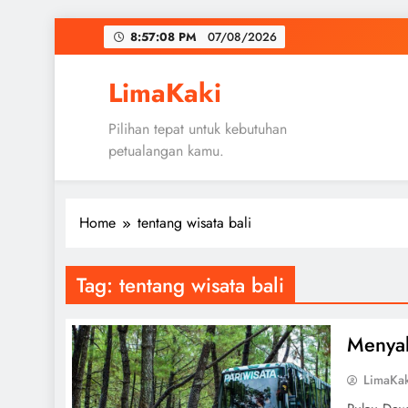
Skip
8:57:09 PM
07/08/2026
to
content
LimaKaki
Pilihan tepat untuk kebutuhan
petualangan kamu.
Home
tentang wisata bali
Tag:
tentang wisata bali
Menyak
LimaKa