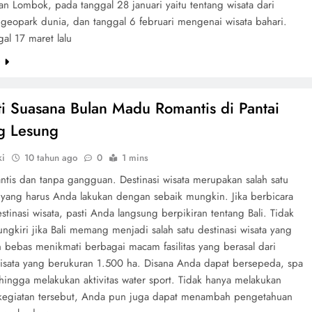
n Lombok, pada tanggal 28 januari yaitu tentang wisata dari
 geopark dunia, dan tanggal 6 februari mengenai wisata bahari.
al 17 maret lalu
e
i Suasana Bulan Madu Romantis di Pantai
g Lesung
ki
10 tahun ago
0
1 mins
ntis dan tanpa gangguan. Destinasi wisata merupakan salah satu
 yang harus Anda lakukan dengan sebaik mungkin. Jika berbicara
stinasi wisata, pasti Anda langsung berpikiran tentang Bali. Tidak
ngkiri jika Bali memang menjadi salah satu destinasi wisata yang
n bebas menikmati berbagai macam fasilitas yang berasal dari
isata yang berukuran 1.500 ha. Disana Anda dapat bersepeda, spa
hingga melakukan aktivitas water sport. Tidak hanya melakukan
kegiatan tersebut, Anda pun juga dapat menambah pengetahuan