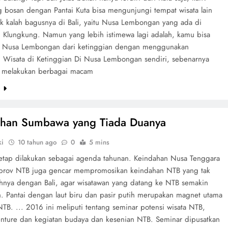
 bosan dengan Pantai Kuta bisa mengunjungi tempat wisata lain
tak kalah bagusnya di Bali, yaitu Nusa Lembongan yang ada di
 Klungkung. Namun yang lebih istimewa lagi adalah, kamu bisa
i Nusa Lembongan dari ketinggian dengan menggunakan
r. Wisata di Ketinggian Di Nusa Lembongan sendiri, sebenarnya
 melakukan berbagai macam
e
ahan Sumbawa yang Tiada Duanya
ki
10 tahun ago
0
5 mins
 tetap dilakukan sebagai agenda tahunan. Keindahan Nusa Tenggara
prov NTB juga gencar mempromosikan keindahan NTB yang tak
ahnya dengan Bali, agar wisatawan yang datang ke NTB semakin
. Pantai dengan laut biru dan pasir putih merupakan magnet utama
NTB. ... 2016 ini meliputi tentang seminar potensi wisata NTB,
enture dan kegiatan budaya dan kesenian NTB. Seminar dipusatkan