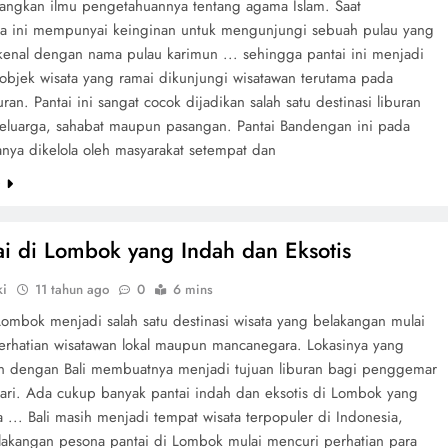
gkan ilmu pengetahuannya tentang agama Islam. Saat
a ini mempunyai keinginan untuk mengunjungi sebuah pulau yang
ikenal dengan nama pulau karimun ... sehingga pantai ini menjadi
 objek wisata yang ramai dikunjungi wisatawan terutama pada
ran. Pantai ini sangat cocok dijadikan salah satu destinasi liburan
eluarga, sahabat maupun pasangan. Pantai Bandengan ini pada
anya dikelola oleh masyarakat setempat dan
e
ai di Lombok yang Indah dan Eksotis
ki
11 tahun ago
0
6 mins
Lombok menjadi salah satu destinasi wisata yang belakangan mulai
erhatian wisatawan lokal maupun mancanegara. Lokasinya yang
n dengan Bali membuatnya menjadi tujuan liburan bagi penggemar
hari. Ada cukup banyak pantai indah dan eksotis di Lombok yang
 ... Bali masih menjadi tempat wisata terpopuler di Indonesia,
akangan pesona pantai di Lombok mulai mencuri perhatian para