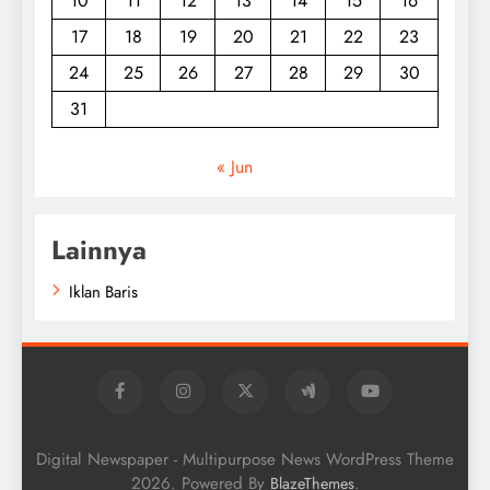
10
11
12
13
14
15
16
17
18
19
20
21
22
23
24
25
26
27
28
29
30
31
« Jun
Lainnya
Iklan Baris
Digital Newspaper - Multipurpose News WordPress Theme
2026. Powered By
.
BlazeThemes