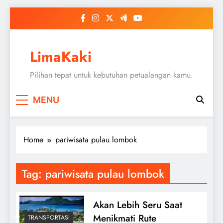
Skip
to
content
LimaKaki
Pilihan tepat untuk kebutuhan petualangan kamu.
MENU
Home
pariwisata pulau lombok
Tag:
pariwisata pulau lombok
Akan Lebih Seru Saat
Menikmati Rute
TRANSPORTASI