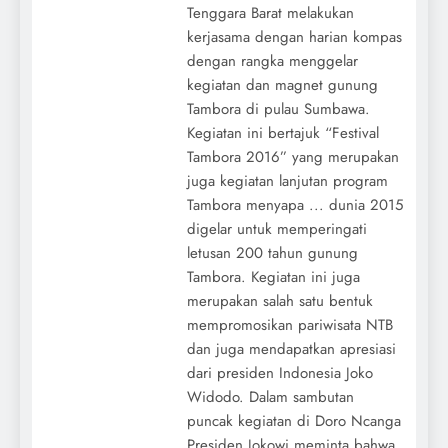
Tenggara Barat melakukan
kerjasama dengan harian kompas
dengan rangka menggelar
kegiatan dan magnet gunung
Tambora di pulau Sumbawa.
Kegiatan ini bertajuk “Festival
Tambora 2016” yang merupakan
juga kegiatan lanjutan program
Tambora menyapa ... dunia 2015
digelar untuk memperingati
letusan 200 tahun gunung
Tambora. Kegiatan ini juga
merupakan salah satu bentuk
mempromosikan pariwisata NTB
dan juga mendapatkan apresiasi
dari presiden Indonesia Joko
Widodo. Dalam sambutan
puncak kegiatan di Doro Ncanga
Presiden Jokowi meminta bahwa