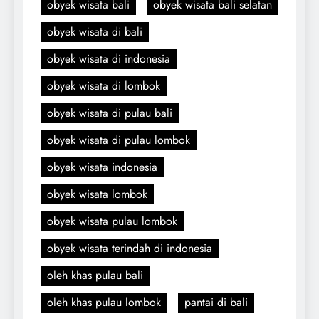
obyek wisata bali
obyek wisata bali selatan
obyek wisata di bali
obyek wisata di indonesia
obyek wisata di lombok
obyek wisata di pulau bali
obyek wisata di pulau lombok
obyek wisata indonesia
obyek wisata lombok
obyek wisata pulau lombok
obyek wisata terindah di indonesia
oleh khas pulau bali
oleh khas pulau lombok
pantai di bali