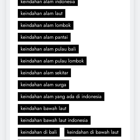
keindahan alam indonesia
keindahan alam laut
keindahan alam lombok
keindahan alam pantai
keindahan alam pulau bali
keindahan alam pulau lombok
keindahan alam sekitar
keindahan alam surga
keindahan alam yang ada di indonesia
keindahan bawah laut
keindahan bawah laut indonesia
keindahan di bali
keindahan di bawah laut