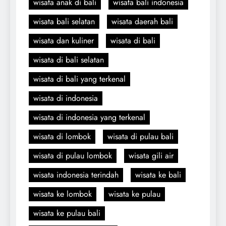
wisata anak di bali
wisata bali indonesia
wisata bali selatan
wisata daerah bali
wisata dan kuliner
wisata di bali
wisata di bali selatan
wisata di bali yang terkenal
wisata di indonesia
wisata di indonesia yang terkenal
wisata di lombok
wisata di pulau bali
wisata di pulau lombok
wisata gili air
wisata indonesia terindah
wisata ke bali
wisata ke lombok
wisata ke pulau
wisata ke pulau bali