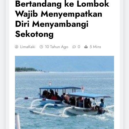
Bertandang ke Lombok
Wajib Menyempatkan
Diri Menyambangi
Sekotong
LimaKaki
10 Tahun Ago
0
5 Mins