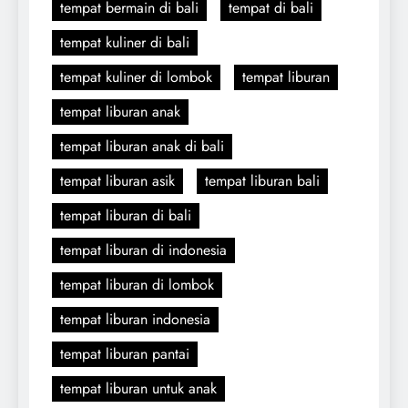
tempat bermain di bali
tempat di bali
tempat kuliner di bali
tempat kuliner di lombok
tempat liburan
tempat liburan anak
tempat liburan anak di bali
tempat liburan asik
tempat liburan bali
tempat liburan di bali
tempat liburan di indonesia
tempat liburan di lombok
tempat liburan indonesia
tempat liburan pantai
tempat liburan untuk anak