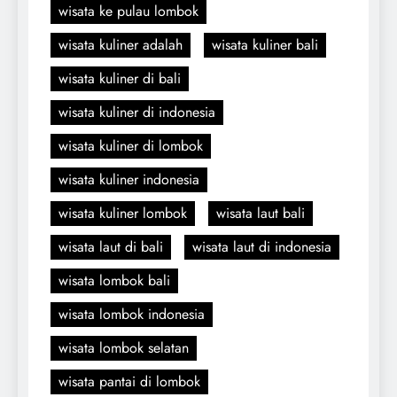
wisata ke pulau lombok
wisata kuliner adalah
wisata kuliner bali
wisata kuliner di bali
wisata kuliner di indonesia
wisata kuliner di lombok
wisata kuliner indonesia
wisata kuliner lombok
wisata laut bali
wisata laut di bali
wisata laut di indonesia
wisata lombok bali
wisata lombok indonesia
wisata lombok selatan
wisata pantai di lombok