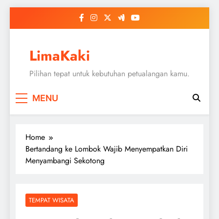
Skip
to
content
LimaKaki
Pilihan tepat untuk kebutuhan petualangan kamu.
MENU
Home
Bertandang ke Lombok Wajib Menyempatkan Diri
Menyambangi Sekotong
TEMPAT WISATA