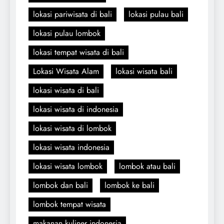
lokasi pariwisata di bali
lokasi pulau bali
lokasi pulau lombok
lokasi tempat wisata di bali
Lokasi Wisata Alam
lokasi wisata bali
lokasi wisata di bali
lokasi wisata di indonesia
lokasi wisata di lombok
lokasi wisata indonesia
lokasi wisata lombok
lombok atau bali
lombok dan bali
lombok ke bali
lombok tempat wisata
makanan kuliner indonesia