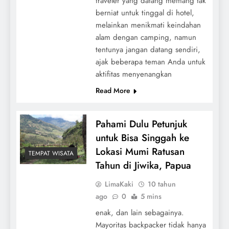
traveler yang datang memang tak
berniat untuk tinggal di hotel,
melainkan menikmati keindahan
alam dengan camping, namun
tentunya jangan datang sendiri,
ajak beberapa teman Anda untuk
aktifitas menyenangkan
Read More
Pahami Dulu Petunjuk
untuk Bisa Singgah ke
Lokasi Mumi Ratusan
TEMPAT WISATA
Tahun di Jiwika, Papua
LimaKaki
10 tahun
ago
0
5 mins
enak, dan lain sebagainya.
Mayoritas backpacker tidak hanya