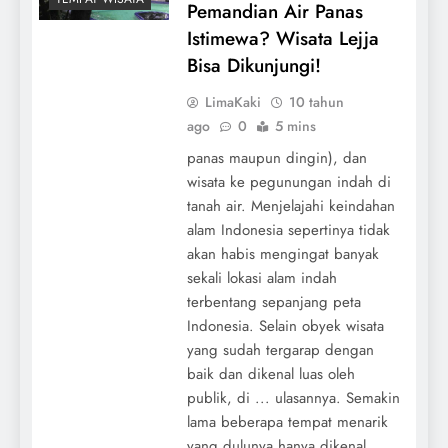
Pemandian Air Panas
Istimewa? Wisata Lejja
Bisa Dikunjungi!
LimaKaki
10 tahun
ago
0
5 mins
panas maupun dingin), dan
wisata ke pegunungan indah di
tanah air. Menjelajahi keindahan
alam Indonesia sepertinya tidak
akan habis mengingat banyak
sekali lokasi alam indah
terbentang sepanjang peta
Indonesia. Selain obyek wisata
yang sudah tergarap dengan
baik dan dikenal luas oleh
publik, di ... ulasannya. Semakin
lama beberapa tempat menarik
yang dulunya hanya dikenal