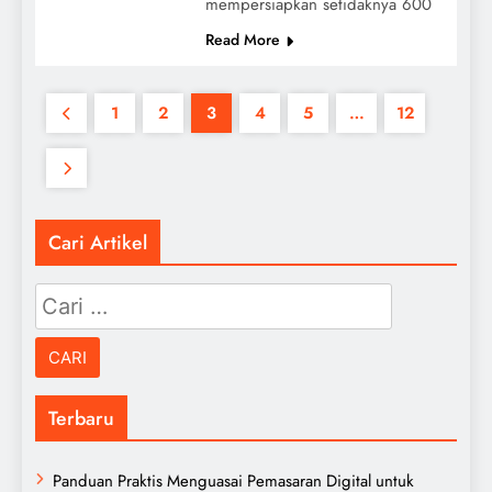
mempersiapkan setidaknya 600
Read More
1
2
3
4
5
…
12
Cari Artikel
Cari
untuk:
Terbaru
Panduan Praktis Menguasai Pemasaran Digital untuk