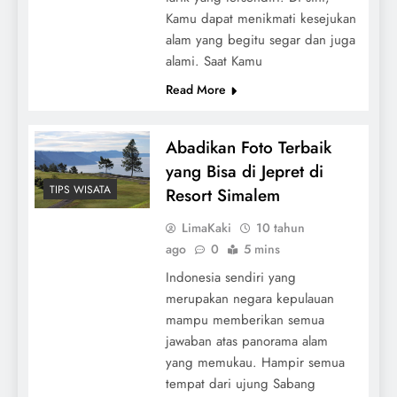
Kamu dapat menikmati kesejukan
alam yang begitu segar dan juga
alami. Saat Kamu
Read More
Abadikan Foto Terbaik
yang Bisa di Jepret di
TIPS WISATA
Resort Simalem
LimaKaki
10 tahun
ago
0
5 mins
Indonesia sendiri yang
merupakan negara kepulauan
mampu memberikan semua
jawaban atas panorama alam
yang memukau. Hampir semua
tempat dari ujung Sabang