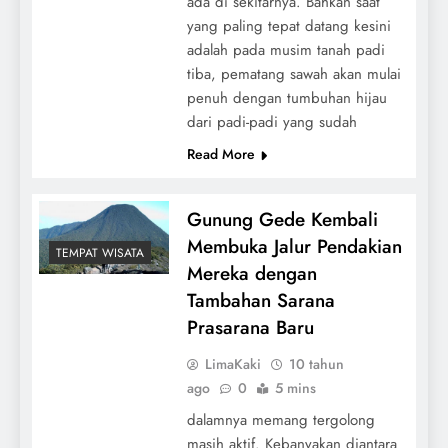
ada di sekitarnya. Bahkan saat
yang paling tepat datang kesini
adalah pada musim tanah padi
tiba, pematang sawah akan mulai
penuh dengan tumbuhan hijau
dari padi-padi yang sudah
Read More
Gunung Gede Kembali
Membuka Jalur Pendakian
TEMPAT WISATA
Mereka dengan
Tambahan Sarana
Prasarana Baru
LimaKaki
10 tahun
ago
0
5 mins
dalamnya memang tergolong
masih aktif. Kebanyakan diantara