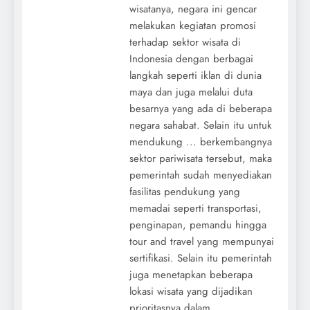
wisatanya, negara ini gencar
melakukan kegiatan promosi
terhadap sektor wisata di
Indonesia dengan berbagai
langkah seperti iklan di dunia
maya dan juga melalui duta
besarnya yang ada di beberapa
negara sahabat. Selain itu untuk
mendukung ... berkembangnya
sektor pariwisata tersebut, maka
pemerintah sudah menyediakan
fasilitas pendukung yang
memadai seperti transportasi,
penginapan, pemandu hingga
tour and travel yang mempunyai
sertifikasi. Selain itu pemerintah
juga menetapkan beberapa
lokasi wisata yang dijadikan
prioritasnya dalam