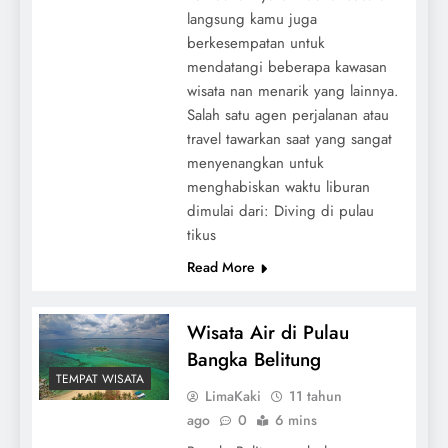
langsung kamu juga
berkesempatan untuk
mendatangi beberapa kawasan
wisata nan menarik yang lainnya.
Salah satu agen perjalanan atau
travel tawarkan saat yang sangat
menyenangkan untuk
menghabiskan waktu liburan
dimulai dari: Diving di pulau
tikus
Read More
Wisata Air di Pulau
Bangka Belitung
TEMPAT WISATA
LimaKaki
11 tahun
ago
0
6 mins