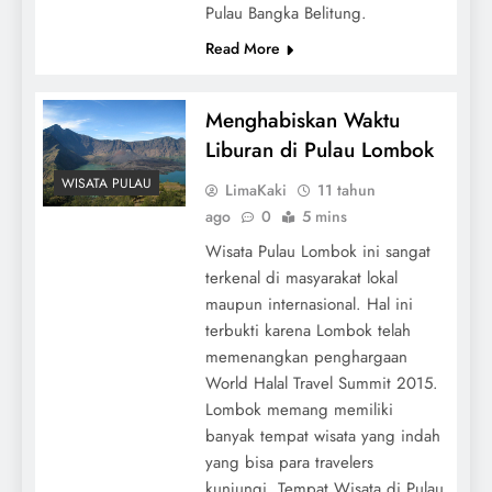
Pulau Bangka Belitung.
Read More
Menghabiskan Waktu
Liburan di Pulau Lombok
WISATA PULAU
LimaKaki
11 tahun
ago
0
5 mins
Wisata Pulau Lombok ini sangat
terkenal di masyarakat lokal
maupun internasional. Hal ini
terbukti karena Lombok telah
memenangkan penghargaan
World Halal Travel Summit 2015.
Lombok memang memiliki
banyak tempat wisata yang indah
yang bisa para travelers
kunjungi. Tempat Wisata di Pulau