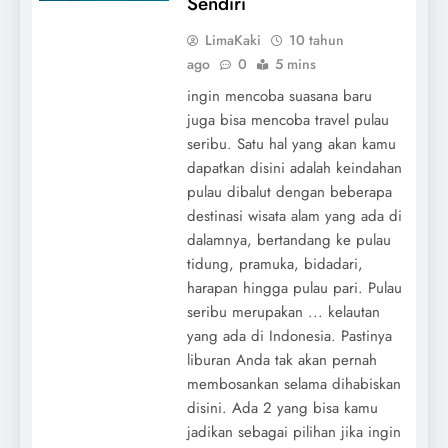
Sendiri
LimaKaki
10 tahun
ago
0
5 mins
ingin mencoba suasana baru
juga bisa mencoba travel pulau
seribu. Satu hal yang akan kamu
dapatkan disini adalah keindahan
pulau dibalut dengan beberapa
destinasi wisata alam yang ada di
dalamnya, bertandang ke pulau
tidung, pramuka, bidadari,
harapan hingga pulau pari. Pulau
seribu merupakan ... kelautan
yang ada di Indonesia. Pastinya
liburan Anda tak akan pernah
membosankan selama dihabiskan
disini. Ada 2 yang bisa kamu
jadikan sebagai pilihan jika ingin