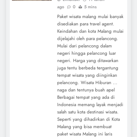
ago
0
5 mins
Paket wisata malang mulai banyak
disediakan para travel agent.
Keindahan dan kota Malang mulai
dijelajahi oleh para pelancong.
Mulai dari pelancong dalam
negeri hingga pelancong luar
negeri. Harga yang ditawarkan
juga tentu berbeda tergantung
tempat wisata yang diinginkan
pelancong. Wisata Hiburan ...
naga dan tentunya buah apel
Berbagai tempat yang ada di
Indonesia memang layak menjadi
salah satu kota destinasi wisata.
Seperti yang dihadirkan di Kota
Malang yang bisa membuat
paket wisata Malang ini laris