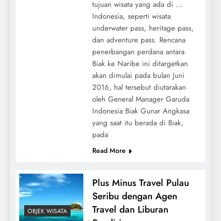
tujuan wisata yang ada di ...
Indonesia, seperti wisata
underwater pass, heritage pass,
dan adventure pass. Rencana
penerbangan perdana antara
Biak ke Naribe ini ditargetkan
akan dimulai pada bulan Juni
2016, hal tersebut diutarakan
oleh General Manager Garuda
Indonesia Biak Gunar Angkasa
yang saat itu berada di Biak,
pada
Read More
Plus Minus Travel Pulau
Seribu dengan Agen
Travel dan Liburan
OBJEK WISATA