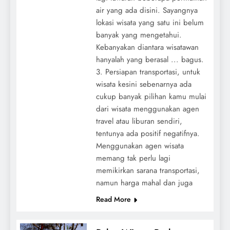
air yang ada disini. Sayangnya
lokasi wisata yang satu ini belum
banyak yang mengetahui.
Kebanyakan diantara wisatawan
hanyalah yang berasal ... bagus.
3. Persiapan transportasi, untuk
wisata kesini sebenarnya ada
cukup banyak pilihan kamu mulai
dari wisata menggunakan agen
travel atau liburan sendiri,
tentunya ada positif negatifnya.
Menggunakan agen wisata
memang tak perlu lagi
memikirkan sarana transportasi,
namun harga mahal dan juga
Read More