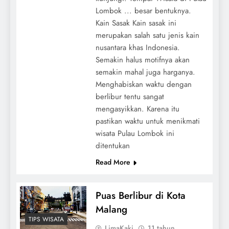
Lombok ... besar bentuknya.
Kain Sasak Kain sasak ini
merupakan salah satu jenis kain
nusantara khas Indonesia.
Semakin halus motifnya akan
semakin mahal juga harganya.
Menghabiskan waktu dengan
berlibur tentu sangat
mengasyikkan. Karena itu
pastikan waktu untuk menikmati
wisata Pulau Lombok ini
ditentukan
Read More
Puas Berlibur di Kota
Malang
TIPS WISATA
LimaKaki
11 tahun