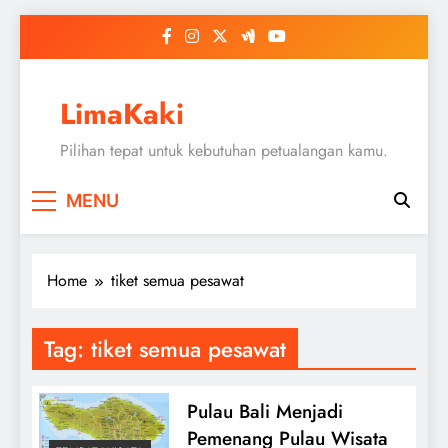
Skip
to
content
LimaKaki
Pilihan tepat untuk kebutuhan petualangan kamu.
MENU
Home
tiket semua pesawat
Tag:
tiket semua pesawat
Pulau Bali Menjadi
Pemenang Pulau Wisata