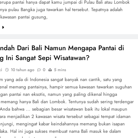
erupa pantai hanya dapat kamu jumpai di Pulau Bali atau Lombok
anya pulau Bangka juga tawarkan hal tersebut. Tepatnya adalah
 kawasan pantai gusung,
e
Indah Dari Bali Namun Mengapa Pantai di
ng Ini Sangat Sepi Wisatawan?
ki
10 tahun ago
0
5 mins
am yang ada di Indonesia sangat banyak nan cantik, satu yang
kenal memang pantainya, hampir semua kawasan tawarkan suguhan
an pantai nan eksotis, namun yang paling dikenal hingga
memang hanya Bali dan Lombok. Tentunya sudah sering terdengar
 Anda bahwa ... sebagian besar wisatawan baik itu lokal maupun
ra menjadikan 2 kawasan wisata tersebut sebagai tempat idaman
unjungi, mengingat kabar keindahannya memang bukan isapan
laka. Hal ini juga sukses membuat nama Bali masuk ke dalam