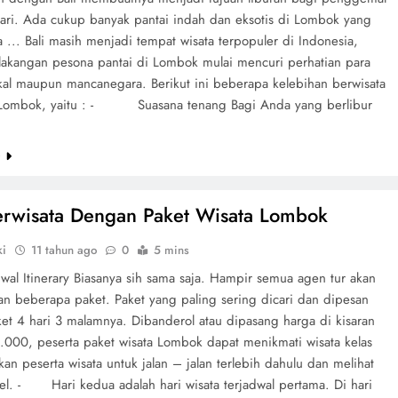
hari. Ada cukup banyak pantai indah dan eksotis di Lombok yang
 ... Bali masih menjadi tempat wisata terpopuler di Indonesia,
akangan pesona pantai di Lombok mulai mencuri perhatian para
okal maupun mancanegara. Berikut ini beberapa kelebihan berwisata
 Lombok, yaitu : - Suasana tenang Bagi Anda yang berlibur
e
erwisata Dengan Paket Wisata Lombok
ki
11 tahun ago
0
5 mins
dwal Itinerary Biasanya sih sama saja. Hampir semua agen tur akan
n beberapa paket. Paket yang paling sering dicari dan dipesan
ket 4 hari 3 malamnya. Dibanderol atau dipasang harga di kisaran
.000, peserta paket wisata Lombok dapat menikmati wisata kelas
kan peserta wisata untuk jalan – jalan terlebih dahulu dan melihat
tel. - Hari kedua adalah hari wisata terjadwal pertama. Di hari