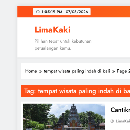
Skip
1:05:20 PM
07/08/2026
to
content
LimaKaki
Pilihan tepat untuk kebutuhan
petualangan kamu.
Home
tempat wisata paling indah di bali
Page 
Tag:
tempat wisata paling indah di ba
Cantik
LimaKa