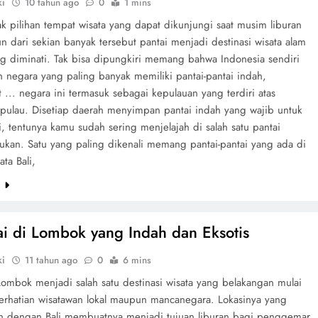
ki
10 tahun ago
0
1 mins
k pilihan tempat wisata yang dapat dikunjungi saat musim liburan
n dari sekian banyak tersebut pantai menjadi destinasi wisata alam
ng diminati. Tak bisa dipungkiri memang bahwa Indonesia sendiri
 negara yang paling banyak memiliki pantai-pantai indah,
... negara ini termasuk sebagai kepulauan yang terdiri atas
pulau. Disetiap daerah menyimpan pantai indah yang wajib untuk
, tentunya kamu sudah sering menjelajah di salah satu pantai
bukan. Satu yang paling dikenali memang pantai-pantai yang ada di
ta Bali,
e
ai di Lombok yang Indah dan Eksotis
ki
11 tahun ago
0
6 mins
Lombok menjadi salah satu destinasi wisata yang belakangan mulai
erhatian wisatawan lokal maupun mancanegara. Lokasinya yang
n dengan Bali membuatnya menjadi tujuan liburan bagi penggemar