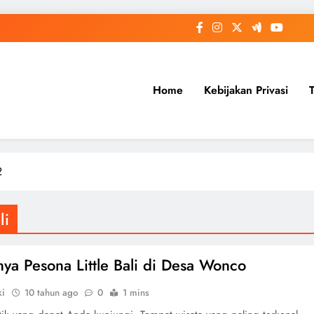
Home
Kebijakan Privasi
2
li
nya Pesona Little Bali di Desa Wonco
ki
10 tahun ago
0
1 mins