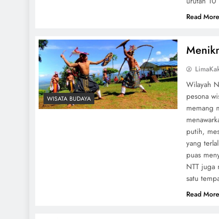
urutan 10
Read Mor
Menikm
LimaKa
Wilayah N
pesona wi
WISATA BUDAYA
memang me
menawark
putih, me
yang terl
puas meny
NTT juga 
satu temp
Read Mor