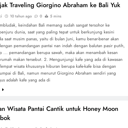
Jejak Traveling Giorgino Abraham ke Bali Yuk
ki
10 tahun ago
0
5 mins
mbludak, keindahan Bali memang sudah sangat tersohor ke
enjuru dunia, saat yang paling tepat untuk berkunjung kesini
da saat musim panas, yaitu di bulan Juni, kamu benar-benar akan
dengan pemandangan pantai nan indah dengan balutan pasir putih,
ap ... pemandangan berupa sawah, maka akan menambah kesan
i rumah makan tersebut. 2. Mengunjungi kafe yang ada di kawasan
Tempat wisata khususnya hiburan berupa kafe-kafe bisa dengan
umpai di Bali, namun menurut Giorgino Abraham sendiri yang
gus adalah kafe yang ada di
e
han Wisata Pantai Cantik untuk Honey Moon
mbok