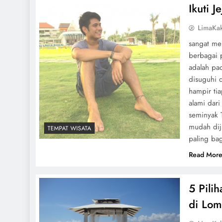
Ikuti 
LimaKa
sangat me
berbagai p
adalah pa
disuguhi 
hampir ti
alami dar
seminyak 
mudah dij
TEMPAT WISATA
paling ba
Read Mor
5 Pili
di Lo