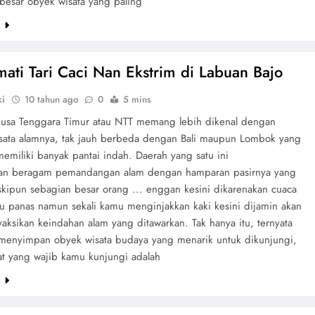
 besar obyek wisata yang paling
e
ati Tari Caci Nan Ekstrim di Labuan Bajo
ki
10 tahun ago
0
5 mins
usa Tenggara Timur atau NTT memang lebih dikenal dengan
sata alamnya, tak jauh berbeda dengan Bali maupun Lombok yang
miliki banyak pantai indah. Daerah yang satu ini
an beragam pemandangan alam dengan hamparan pasirnya yang
skipun sebagian besar orang ... enggan kesini dikarenakan cuaca
alu panas namun sekali kamu menginjakkan kaki kesini dijamin akan
aksikan keindahan alam yang ditawarkan. Tak hanya itu, ternyata
menyimpan obyek wisata budaya yang menarik untuk dikunjungi,
at yang wajib kamu kunjungi adalah
e