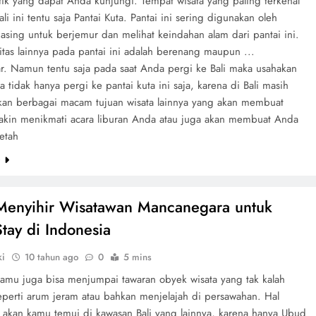
tik yang dapat Anda kunjungi. Tempat wisata yang paling terkenal
ali ini tentu saja Pantai Kuta. Pantai ini sering digunakan oleh
asing untuk berjemur dan melihat keindahan alam dari pantai ini.
vitas lainnya pada pantai ini adalah berenang maupun ...
ar. Namun tentu saja pada saat Anda pergi ke Bali maka usahakan
 tidak hanya pergi ke pantai kuta ini saja, karena di Bali masih
an berbagai macam tujuan wisata lainnya yang akan membuat
kin menikmati acara liburan Anda atau juga akan membuat Anda
etah
e
enyihir Wisatawan Mancanegara untuk
Stay di Indonesia
ki
10 tahun ago
0
5 mins
kamu juga bisa menjumpai tawaran obyek wisata yang tak kalah
eperti arum jeram atau bahkan menjelajah di persawahan. Hal
k akan kamu temui di kawasan Bali yang lainnya, karena hanya Ubud