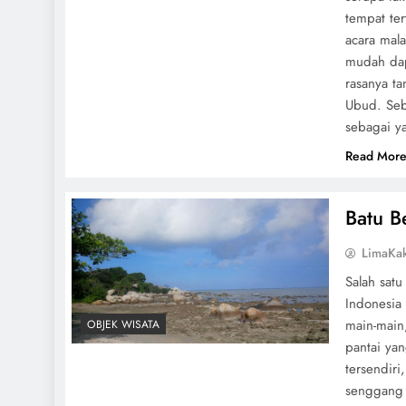
tempat te
acara mal
mudah dap
rasanya ta
Ubud. Seba
sebagai y
Read Mor
Batu B
LimaKa
Salah satu
Indonesia
main-main
OBJEK WISATA
pantai ya
tersendiri
senggang 