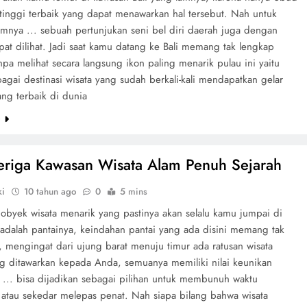
rtinggi terbaik yang dapat menawarkan hal tersebut. Nah untuk
amnya ... sebuah pertunjukan seni bel diri daerah juga dengan
at dilihat. Jadi saat kamu datang ke Bali memang tak lengkap
npa melihat secara langsung ikon paling menarik pulau ini yaitu
gai destinasi wisata yang sudah berkali-kali mendapatkan gelar
ang terbaik di dunia
e
eriga Kawasan Wisata Alam Penuh Sejarah
ki
10 tahun ago
0
5 mins
 obyek wisata menarik yang pastinya akan selalu kamu jumpai di
 adalah pantainya, keindahan pantai yang ada disini memang tak
, mengingat dari ujung barat menuju timur ada ratusan wisata
ng ditawarkan kepada Anda, semuanya memiliki nilai keunikan
, ... bisa dijadikan sebagai pilihan untuk membunuh waktu
atau sekedar melepas penat. Nah siapa bilang bahwa wisata