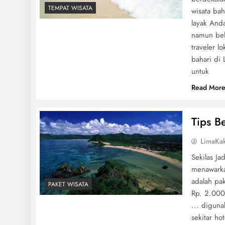
TEMPAT WISATA
wisata ba
layak Anda
namun bel
traveler l
bahari di
untuk
Read Mor
Tips B
LimaKa
Sekilas Ja
menawarka
adalah pa
PAKET WISATA
Rp. 2.000
... diguna
sekitar ho