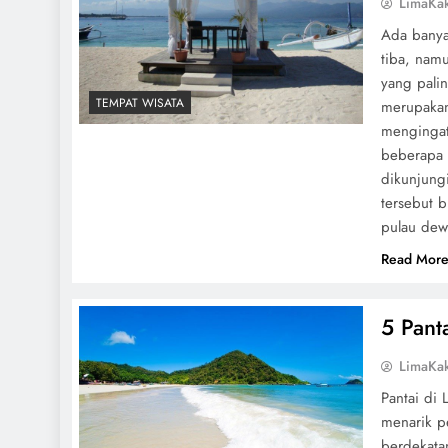
LimaKa
Ada banya
tiba, namu
yang pali
TEMPAT WISATA
merupakan
mengingat 
beberapa 
dikunjungi
tersebut 
pulau dewa
Read Mor
5 Pant
LimaKa
Pantai di 
menarik p
berdekata