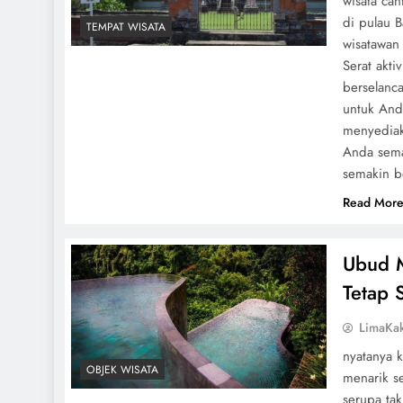
wisata can
di pulau B
TEMPAT WISATA
wisatawan 
Serat akti
berselanc
untuk Anda
menyediak
Anda sema
semakin b
Read Mor
Ubud M
Tetap 
LimaKa
nyatanya 
OBJEK WISATA
menarik s
serupa ta