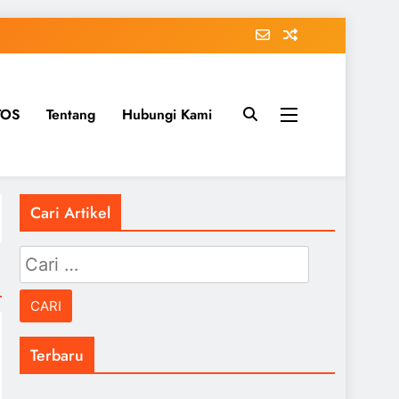
TOS
Tentang
Hubungi Kami
Cari Artikel
Cari
untuk:
Terbaru