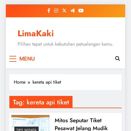
Skip
to
content
LimaKaki
Pilihan tepat untuk kebutuhan petualangan kamu.
MENU
Home
kereta api tiket
Tag:
kereta api tiket
Mitos Seputar Tiket
Pesawat Jelang Mudik
TIPS WISATA