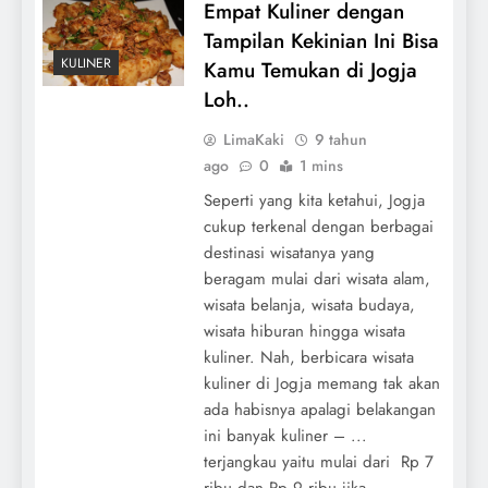
Empat Kuliner dengan
Tampilan Kekinian Ini Bisa
KULINER
Kamu Temukan di Jogja
Loh..
LimaKaki
9 tahun
ago
0
1 mins
Seperti yang kita ketahui, Jogja
cukup terkenal dengan berbagai
destinasi wisatanya yang
beragam mulai dari wisata alam,
wisata belanja, wisata budaya,
wisata hiburan hingga wisata
kuliner. Nah, berbicara wisata
kuliner di Jogja memang tak akan
ada habisnya apalagi belakangan
ini banyak kuliner – ...
terjangkau yaitu mulai dari Rp 7
ribu dan Rp 9 ribu jika