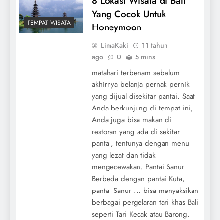
8 Lokasi Wisata di Bali
Yang Cocok Untuk
TEMPAT WISATA
Honeymoon
LimaKaki
11 tahun
ago
0
5 mins
matahari terbenam sebelum
akhirnya belanja pernak pernik
yang dijual disekitar pantai. Saat
Anda berkunjung di tempat ini,
Anda juga bisa makan di
restoran yang ada di sekitar
pantai, tentunya dengan menu
yang lezat dan tidak
mengecewakan. Pantai Sanur
Berbeda dengan pantai Kuta,
pantai Sanur ... bisa menyaksikan
berbagai pergelaran tari khas Bali
seperti Tari Kecak atau Barong.