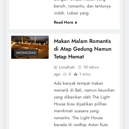
bersih, romantis, dan tentunya
indah. Lokasi yang
Read More
Makan Malam Romantis
di Atap Gedung Namun
AKOMODASI
Tetap Hemat
LimaKaki
10 tahun
ago
0
1 mins
Ada banyak tempat makan
menarik di Bali, namun keunikan
yang diberikan oleh The Light
House bisa dijadikan pilihan
menikmati suasana yang
romantis. The Light House
berada di rooftop Aston Kuta