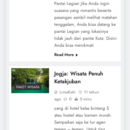
Pantai Legian Jika Anda ingin
suasana yang romantis beserta
pasangan sambil melihat matahari
tenggelam, Anda bisa datang ke
pantai Legian yang lokasinya
tidak jauh dari pantai Kuta. Disini
Anda bisa menikmati
Read More
Jogja: Wisata Penuh
Ketakjuban
PAKET WISATA
LimaKaki
11 tahun
ago
0
5 mins
yang di hotel kelas bintang 5
atau hostel atau losmen murah.
Sampaikan saja ke tur agen
temen – temen. Untuk tips