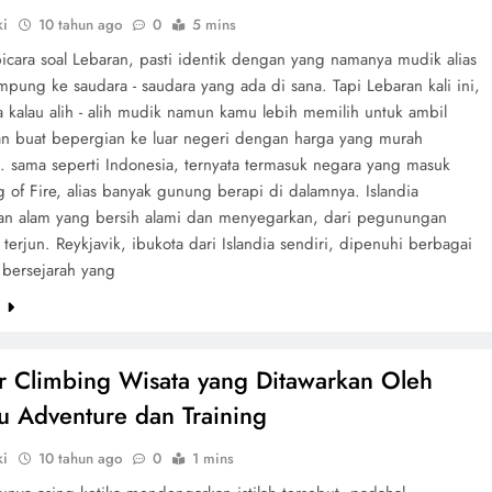
ki
10 tahun ago
0
5 mins
icara soal Lebaran, pasti identik dengan yang namanya mudik alias
pung ke saudara - saudara yang ada di sana. Tapi Lebaran kali ini,
 kalau alih - alih mudik namun kamu lebih memilih untuk ambil
n buat bepergian ke luar negeri dengan harga yang murah
.. sama seperti Indonesia, ternyata termasuk negara yang masuk
 of Fire, alias banyak gunung berapi di dalamnya. Islandia
n alam yang bersih alami dan menyegarkan, dari pegunungan
 terjun. Reykjavik, ibukota dari Islandia sendiri, dipenuhi berbagai
bersejarah yang
e
 Climbing Wisata yang Ditawarkan Oleh
u Adventure dan Training
ki
10 tahun ago
0
1 mins