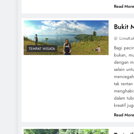
Read Mor
Bukit 
LimaKa
Bagi peci
TEMPAT WISATA
bukan, mul
dengan me
selain un
mencegah 
tak rentan
menghabis
dalam tub
kreatif j
Read Mor