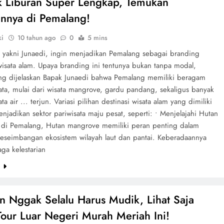
ik Liburan Super Lengkap, Temukan
nnya di Pemalang!
ki
10 tahun ago
0
5 mins
 yakni Junaedi, ingin menjadikan Pemalang sebagai branding
wisata alam. Upaya branding ini tentunya bukan tanpa modal,
ang dijelaskan Bapak Junaedi bahwa Pemalang memiliki beragam
ata, mulai dari wisata mangrove, gardu pandang, sekaligus banyak
ta air ... terjun. Variasi pilihan destinasi wisata alam yang dimiliki
jadikan sektor pariwisata maju pesat, seperti: • Menjelajahi Hutan
di Pemalang, Hutan mangrove memiliki peran penting dalam
eseimbangan ekosistem wilayah laut dan pantai. Keberadaannya
ga kelestarian
e
n Nggak Selalu Harus Mudik, Lihat Saja
Tour Luar Negeri Murah Meriah Ini!