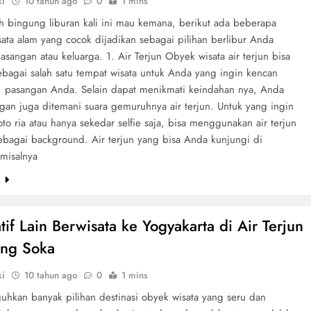
ki
10 tahun ago
0
1 mins
h bingung liburan kali ini mau kemana, berikut ada beberapa
ata alam yang cocok dijadikan sebagai pilihan berlibur Anda
sangan atau keluarga. 1. Air Terjun Obyek wisata air terjun bisa
ebagai salah satu tempat wisata untuk Anda yang ingin kencan
. pasangan Anda. Selain dapat menikmati keindahan nya, Anda
gan juga ditemani suara gemuruhnya air terjun. Untuk yang ingin
foto ria atau hanya sekedar selfie saja, bisa menggunakan air terjun
sebagai background. Air terjun yang bisa Anda kunjungi di
 misalnya
e
tif Lain Berwisata ke Yogyakarta di Air Terjun
ng Soka
ki
10 tahun ago
0
1 mins
guhkan banyak pilihan destinasi obyek wisata yang seru dan