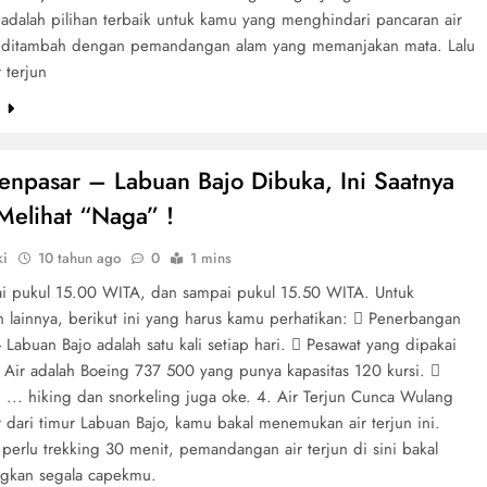
i adalah pilihan terbaik untuk kamu yang menghindari pancaran air
 ditambah dengan pemandangan alam yang memanjakan mata. Lalu
 terjun
e
enpasar – Labuan Bajo Dibuka, Ini Saatnya
elihat “Naga” !
ki
10 tahun ago
0
1 mins
i pukul 15.00 WITA, dan sampai pukul 15.50 WITA. Untuk
n lainnya, berikut ini yang harus kamu perhatikan:  Penerbangan
 Labuan Bajo adalah satu kali setiap hari.  Pesawat yang dipakai
Air adalah Boeing 737 500 yang punya kapasitas 120 kursi. 
 ... hiking dan snorkeling juga oke. 4. Air Terjun Cunca Wulang
 dari timur Labuan Bajo, kamu bakal menemukan air terjun ini.
perlu trekking 30 menit, pemandangan air terjun di sini bakal
gkan segala capekmu.