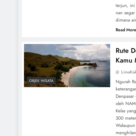
terjun, in
nan segar
dimana air
Read Mor
Rute D
Kamu M
LimaKa
OBJEK WISATA
Ngurah Ra
keteranga
Denpasar -
oleh NAM 
Kelas yang
300 meter
Walaupun 
menghilan