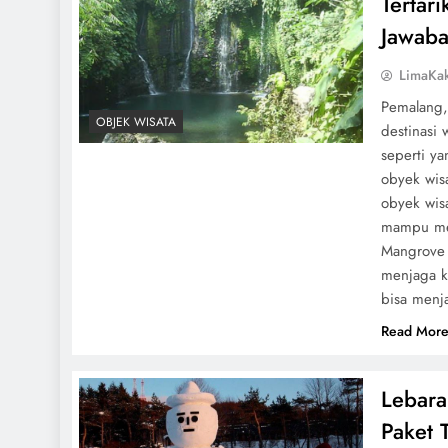
Tertar
Jawaba
LimaKa
Pemalang,
OBJEK WISATA
destinasi 
seperti y
obyek wis
obyek wisa
mampu men
Mangrove 
menjaga k
bisa menja
Read Mor
Lebara
Paket 