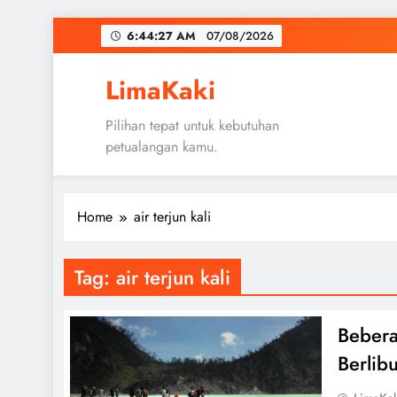
Skip
6:44:28 AM
07/08/2026
to
content
LimaKaki
Pilihan tepat untuk kebutuhan
petualangan kamu.
Home
air terjun kali
Tag:
air terjun kali
Bebera
Berlib