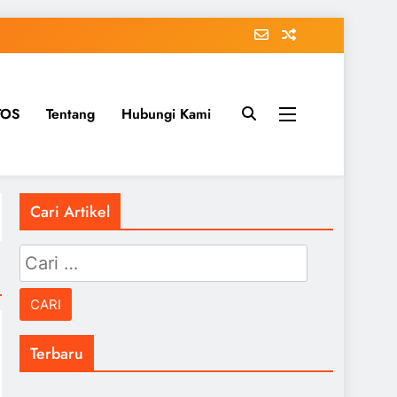
TOS
Tentang
Hubungi Kami
Cari Artikel
Cari
untuk:
Terbaru