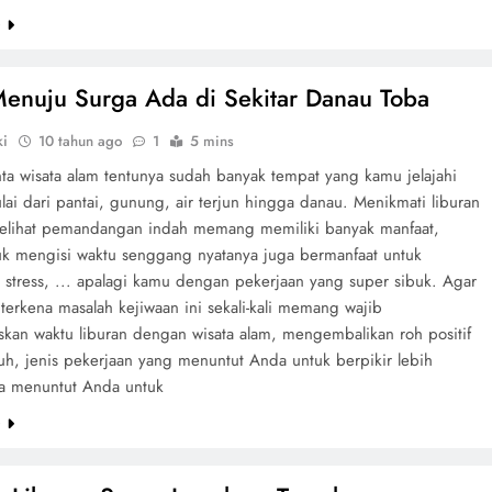
e
Menuju Surga Ada di Sekitar Danau Toba
ki
10 tahun ago
1
5 mins
nta wisata alam tentunya sudah banyak tempat yang kamu jelajahi
ai dari pantai, gunung, air terjun hingga danau. Menikmati liburan
lihat pemandangan indah memang memiliki banyak manfaat,
tuk mengisi waktu senggang nyatanya juga bermanfaat untuk
stress, ... apalagi kamu dengan pekerjaan yang super sibuk. Agar
 terkena masalah kejiwaan ini sekali-kali memang wajib
kan waktu liburan dengan wisata alam, mengembalikan roh positif
uh, jenis pekerjaan yang menuntut Anda untuk berpikir lebih
uga menuntut Anda untuk
e