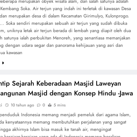
Beberapa merupakan obyek wisata alam, dan salah satunya adalah
 Kembang Soka. Air terjun yang indah ini terletak di kawasan Desa
, dan merupakan desa di dalam Kecamatan Girimulyo, Kulonprogo.
.. Soka sendiri merupakan sebuah air terjun yang sudah dibuka
m, uniknya letak air terjun berada di lembah yang diapit oleh dua
lah satunya ialah perbukitan Menoreh, yang senantiasa memanjakan
g dengan udara segar dan panorama kehijauan yang asri dan
dua kawasan
e
tip Sejarah Keberadaan Masjid Laweyan
Bangunan Masjid dengan Konsep Hindu -Jawa
ki
10 tahun ago
0
5 mins
 penduduk Indonesia memang menjadi pemeluk dari agama Islam,
a kenyataannya memang membutuhkan perjalanan yang sangat
ingga akhirnya Islam bisa masuk ke tanah air, mengingat
a kerajaan-kerajaan yang ada di Indonesia memang beraliran