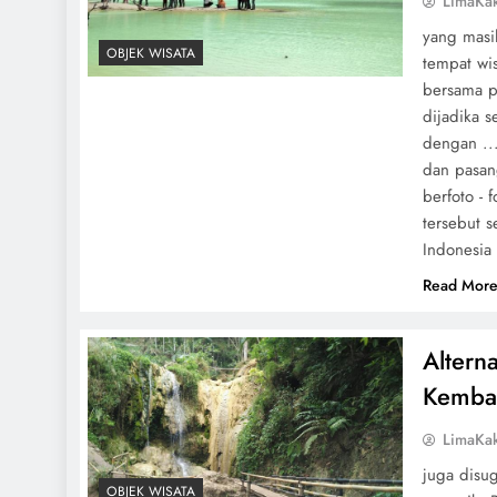
LimaKa
yang masi
OBJEK WISATA
tempat wis
bersama pa
dijadika s
dengan ..
dan pasan
berfoto - 
tersebut 
Indonesia
Read Mor
Alterna
Kemba
LimaKa
juga disu
OBJEK WISATA