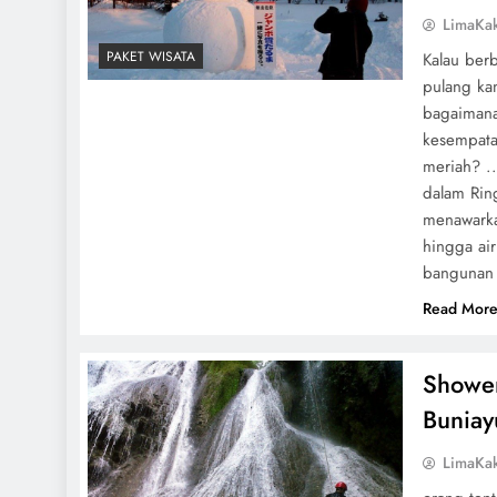
LimaKa
PAKET WISATA
Kalau berb
pulang kam
bagaimana
kesempata
meriah? .
dalam Ring
menawarka
hingga air
bangunan 
Read Mor
Shower
Buniay
LimaKa