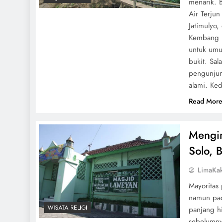
menarik. 
Air Terjun
Jatimulyo
Kembang .
untuk umu
bukit. Sa
pengunjun
alami. Ke
Read Mor
Mengin
Solo, 
LimaKa
Mayoritas
namun pad
WISATA RELIGI
panjang h
sebelumny