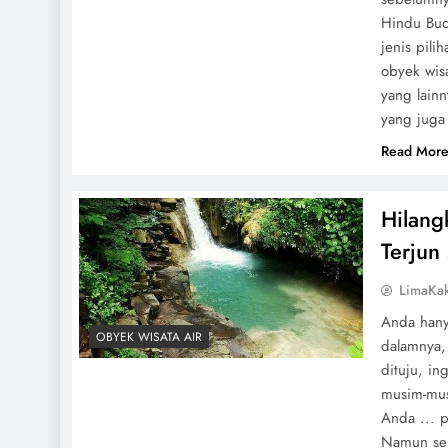
Hindu Bud
jenis pili
obyek wisa
yang lainn
yang juga
Read Mor
Hilang
Terjun
LimaKa
Anda hany
OBYEK WISATA AIR
dalamnya,
dituju, in
musim-mus
Anda ... p
Namun seb