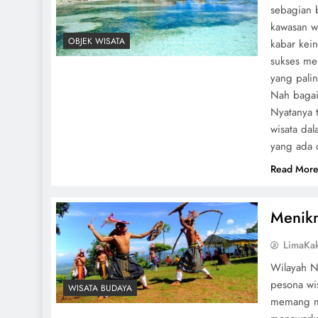
sebagian 
kawasan w
OBJEK WISATA
kabar kei
sukses me
yang palin
Nah bagai
Nyatanya 
wisata da
yang ada 
Read Mor
Menikm
LimaKa
Wilayah N
pesona wi
WISATA BUDAYA
memang me