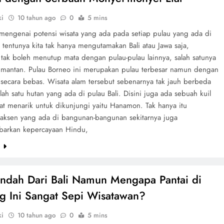
ki
10 tahun ago
0
5 mins
 mengenai potensi wisata yang ada pada setiap pulau yang ada di
 tentunya kita tak hanya mengutamakan Bali atau Jawa saja,
 tak boleh menutup mata dengan pulau-pulau lainnya, salah satunya
limantan. Pulau Borneo ini merupakan pulau terbesar namun dengan
. secara bebas. Wisata alam tersebut sebenarnya tak jauh berbeda
ah satu hutan yang ada di pulau Bali. Disini juga ada sebuah kuil
at menarik untuk dikunjungi yaitu Hanamon. Tak hanya itu
aksen yang ada di bangunan-bangunan sekitarnya juga
arkan kepercayaan Hindu,
e
Indah Dari Bali Namun Mengapa Pantai di
ng Ini Sangat Sepi Wisatawan?
ki
10 tahun ago
0
5 mins