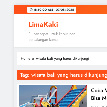
Skip
6:40:01 AM
07/08/2026
to
content
LimaKaki
Pilihan tepat untuk kebutuhan
petualangan kamu.
Home
wisata bali yang harus dikunjungi
Tag:
wisata bali yang harus dikunjung
Coba W
Bisa 