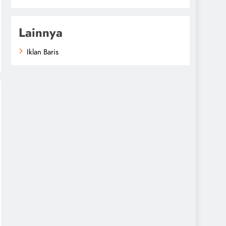
Lainnya
Iklan Baris