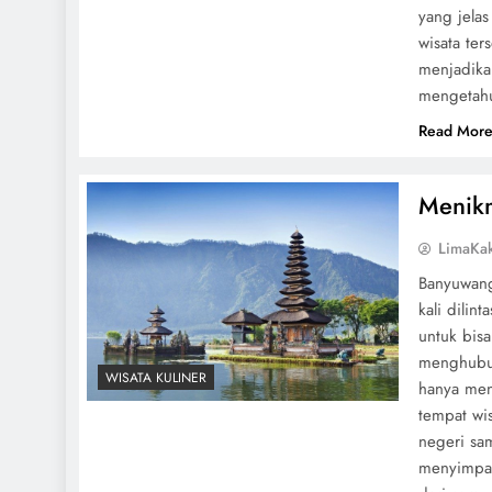
yang jelas
wisata te
menjadika
mengetahu
Read Mor
Menikm
LimaKa
Banyuwang
kali dilin
untuk bis
menghubun
WISATA KULINER
hanya men
tempat wi
negeri sa
menyimpan