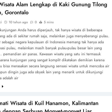
Wisata Alam Lengkap di Kaki Gunung Tilong
h, Gorontalo
ki
10 tahun ago
0
5 mins
i kunjungan Anda harus diperjauh, tak hanya wisata di beberapa
ang ada di sekitar rumah saja, melainkan juga menyeberangi pulau.
 sebagai negara kepulauan di Indonesia memang tak hanya ada
nasi pulau, melainkan masih banyak pulau-pulau besar lain yang
.. pemandian air panas. Kawasan wisata yang satu ini termasuk
sarana kunjungan yang sangat komplit dikatakan demikian karena
mu bisa merasakan secara langsung sensasi wisata untuk mencoba air
pun dingin juga ada obyek lain yang menarik untuk dikunjungi
a adalah air
e
ati Wisata di Kuil Hanamon, Kalimantan
n dengan Serbuan Monyet-monyet Liar