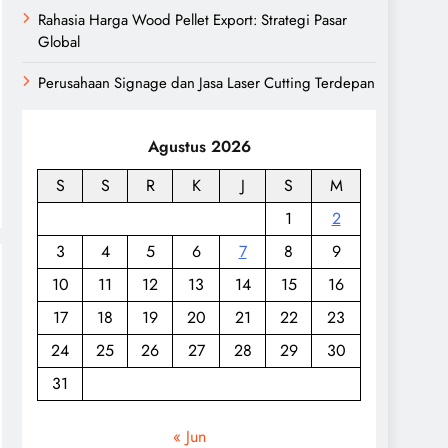
Rahasia Harga Wood Pellet Export: Strategi Pasar
Global
Perusahaan Signage dan Jasa Laser Cutting Terdepan
Agustus 2026
S
S
R
K
J
S
M
1
2
3
4
5
6
7
8
9
10
11
12
13
14
15
16
17
18
19
20
21
22
23
24
25
26
27
28
29
30
31
« Jun