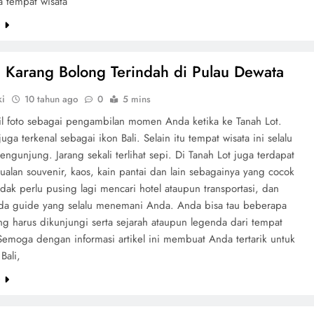
a tempat wisata
e
 Karang Bolong Terindah di Pulau Dewata
ki
10 tahun ago
0
5 mins
 foto sebagai pengambilan momen Anda ketika ke Tanah Lot.
juga terkenal sebagai ikon Bali. Selain itu tempat wisata ini selalu
engunjung. Jarang sekali terlihat sepi. Di Tanah Lot juga terdapat
ualan souvenir, kaos, kain pantai dan lain sebagainya yang cocok
idak perlu pusing lagi mencari hotel ataupun transportasi, dan
ada guide yang selalu menemani Anda. Anda bisa tau beberapa
ng harus dikunjungi serta sejarah ataupun legenda dari tempat
 Semoga dengan informasi artikel ini membuat Anda tertarik untuk
Bali,
e