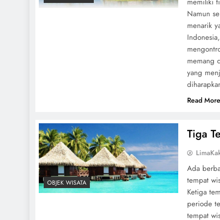
memiliki 
Namun seb
menarik y
Indonesia,
mengontro
memang da
yang menj
diharapka
Read Mor
Tiga T
LimaKa
Ada berba
tempat wi
OBJEK WISATA
Ketiga tem
periode t
tempat wi