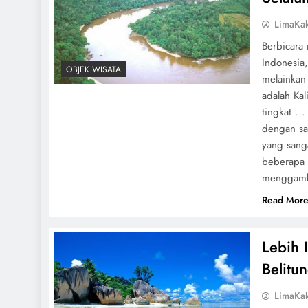
LimaKa
Berbicara
Indonesia,
OBJEK WISATA
melainkan
adalah Ka
tingkat ..
dengan sal
yang sang
beberapa 
menggamb
Read Mor
Lebih 
Belitu
LimaKa