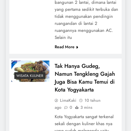
bangunan 2 lantai, dimana lantai
yang pertama sedikit terbuka dan
tidak menggunakan pendingin
ruangandan di lantai 2
ruangannya menggunakan AC.
Selain itu
Read More
Tak Hanya Gudeg,
Namun Tengkleng Gajah
WISATA KULINER
Juga Bisa Kamu Temui di
Kota Yogyakarta
LimaKaki
10 tahun
ago
0
3 mins
Kota Yogyakarta sangat terkenal
sekali dengan kuliner khas nya
yang sudah melegenda yaitu