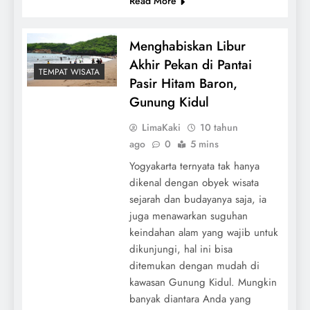
Read More
Menghabiskan Libur
Akhir Pekan di Pantai
TEMPAT WISATA
Pasir Hitam Baron,
Gunung Kidul
LimaKaki
10 tahun
ago
0
5 mins
Yogyakarta ternyata tak hanya
dikenal dengan obyek wisata
sejarah dan budayanya saja, ia
juga menawarkan suguhan
keindahan alam yang wajib untuk
dikunjungi, hal ini bisa
ditemukan dengan mudah di
kawasan Gunung Kidul. Mungkin
banyak diantara Anda yang