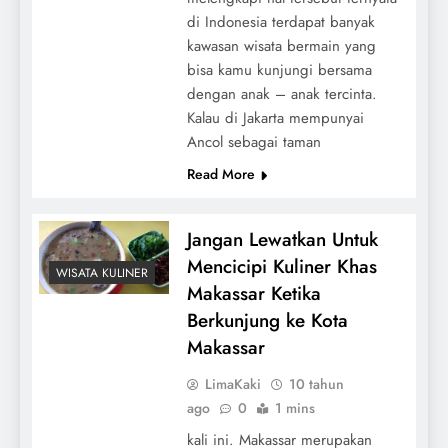
di Indonesia terdapat banyak
kawasan wisata bermain yang
bisa kamu kunjungi bersama
dengan anak – anak tercinta.
Kalau di Jakarta mempunyai
Ancol sebagai taman
Read More
Jangan Lewatkan Untuk
Mencicipi Kuliner Khas
WISATA KULINER
Makassar Ketika
Berkunjung ke Kota
Makassar
LimaKaki
10 tahun
ago
0
1 mins
kali ini. Makassar merupakan