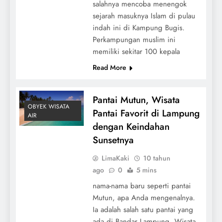
salahnya mencoba menengok
sejarah masuknya Islam di pulau
indah ini di Kampung Bugis.
Perkampungan muslim ini
memiliki sekitar 100 kepala
Read More
Pantai Mutun, Wisata
OBYEK WISATA
Pantai Favorit di Lampung
AIR
dengan Keindahan
Sunsetnya
LimaKaki
10 tahun
ago
0
5 mins
nama-nama baru seperti pantai
Mutun, apa Anda mengenalnya.
Ia adalah salah satu pantai yang
ada di Bandar Lampung. Wisata