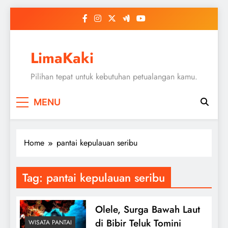
Skip
to
content
LimaKaki
Pilihan tepat untuk kebutuhan petualangan kamu.
MENU
Home
pantai kepulauan seribu
Tag:
pantai kepulauan seribu
Olele, Surga Bawah Laut
di Bibir Teluk Tomini
WISATA PANTAI