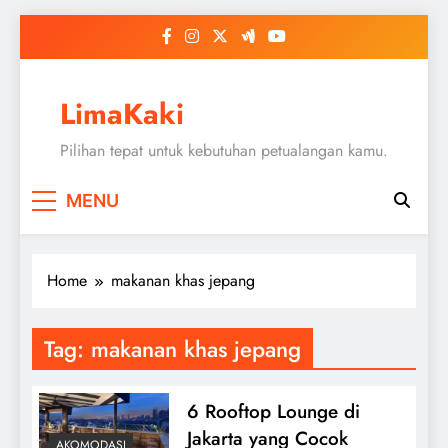
Skip
to
content
LimaKaki
Pilihan tepat untuk kebutuhan petualangan kamu.
MENU
Home
makanan khas jepang
Tag:
makanan khas jepang
6 Rooftop Lounge di
Jakarta yang Cocok
AKOMODASI