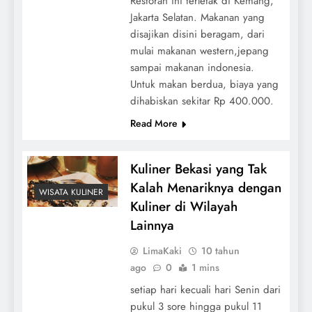
Restoran ini terletak di Kemang,
Jakarta Selatan. Makanan yang
disajikan disini beragam, dari
mulai makanan western,jepang
sampai makanan indonesia.
Untuk makan berdua, biaya yang
dihabiskan sekitar Rp 400.000.
Read More
Kuliner Bekasi yang Tak
Kalah Menariknya dengan
WISATA KULINER
Kuliner di Wilayah
Lainnya
LimaKaki
10 tahun
ago
0
1 mins
setiap hari kecuali hari Senin dari
pukul 3 sore hingga pukul 11