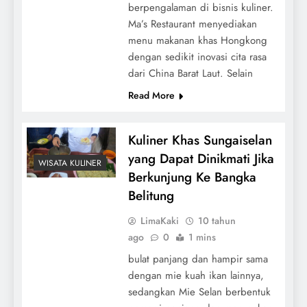
berpengalaman di bisnis kuliner.
Ma’s Restaurant menyediakan
menu makanan khas Hongkong
dengan sedikit inovasi cita rasa
dari China Barat Laut. Selain
Read More
Kuliner Khas Sungaiselan
yang Dapat Dinikmati Jika
WISATA KULINER
Berkunjung Ke Bangka
Belitung
LimaKaki
10 tahun
ago
0
1 mins
bulat panjang dan hampir sama
dengan mie kuah ikan lainnya,
sedangkan Mie Selan berbentuk