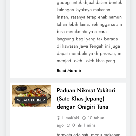
gudeg untuk dijual dalam bentuk
kalengan layaknya makanan
instan, rasanya tetap enak namun
tahan lebih lama, sehingga selain
bisa menikmatinya secara
langsung bagi yang tak berada
di kawasan Jawa Tengah ini juga
dapat membelinya di pasaran, ini
menjadi oleh - oleh khas yang
Read More
Paduan Nikmat Yakitori
(Sate Khas Jepang)
WISATA KULINER
dengan Onigiri Tuna
LimaKaki
10 tahun
ago
0
1 mins
ternyata ada satu menu makanan