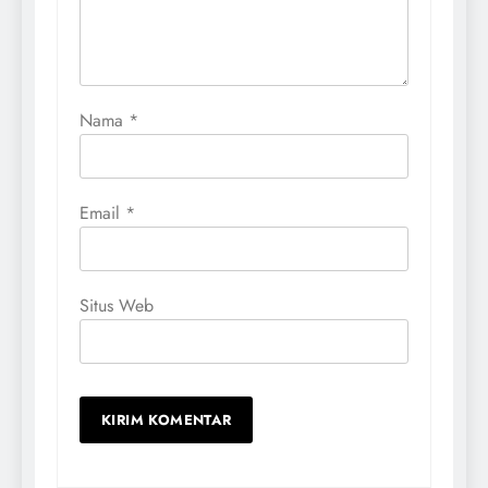
Nama
*
Email
*
Situs Web