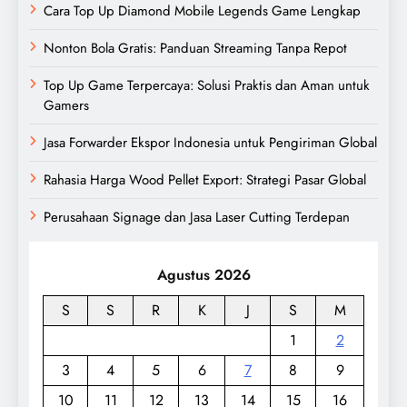
Cara Top Up Diamond Mobile Legends Game Lengkap
Nonton Bola Gratis: Panduan Streaming Tanpa Repot
Top Up Game Terpercaya: Solusi Praktis dan Aman untuk
Gamers
Jasa Forwarder Ekspor Indonesia untuk Pengiriman Global
Rahasia Harga Wood Pellet Export: Strategi Pasar Global
Perusahaan Signage dan Jasa Laser Cutting Terdepan
Agustus 2026
S
S
R
K
J
S
M
1
2
3
4
5
6
7
8
9
10
11
12
13
14
15
16