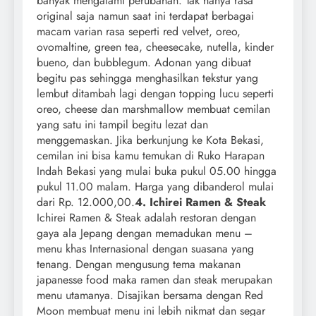
banyak mengalami perubahan. Tak hanya rasa
original saja namun saat ini terdapat berbagai
macam varian rasa seperti red velvet, oreo,
ovomaltine, green tea, cheesecake, nutella, kinder
bueno, dan bubblegum. Adonan yang dibuat
begitu pas sehingga menghasilkan tekstur yang
lembut ditambah lagi dengan topping lucu seperti
oreo, cheese dan marshmallow membuat cemilan
yang satu ini tampil begitu lezat dan
menggemaskan. Jika berkunjung ke Kota Bekasi,
cemilan ini bisa kamu temukan di Ruko Harapan
Indah Bekasi yang mulai buka pukul 05.00 hingga
pukul 11.00 malam. Harga yang dibanderol mulai
dari Rp. 12.000,00.
4. Ichirei Ramen & Steak
Ichirei Ramen & Steak adalah restoran dengan
gaya ala Jepang dengan memadukan menu –
menu khas Internasional dengan suasana yang
tenang. Dengan mengusung tema makanan
japanesse food maka ramen dan steak merupakan
menu utamanya. Disajikan bersama dengan Red
Moon membuat menu ini lebih nikmat dan segar