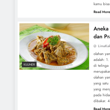
kamu bisa
Read Mor
Aneka
dan Pr
LimaKa
olahan ya
adalah: 1.
KULINER
di telinga
merupakan 
olahan ya
yang satu
yang meny
pada hidan
dibakar. 4
Read Mor