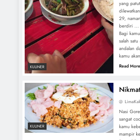
yang patu
dilewatka
29, naman
berdiri ..
Bagi kamu
salah satu
andalan d
kamu aka
Read Mor
KULINER
Nikmat
LimaKa
Nasi Gore
sangat co
kamu kebe
KULINER
mampir ke