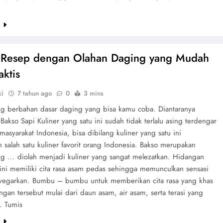
e
 Resep dengan Olahan Daging yang Mudah
aktis
ki
7 tahun ago
0
3 mins
ng berbahan dasar daging yang bisa kamu coba. Diantaranya
 Bakso Sapi Kuliner yang satu ini sudah tidak terlalu asing terdengar
 masyarakat Indonesia, bisa dibilang kuliner yang satu ini
salah satu kuliner favorit orang Indonesia. Bakso merupakan
ng ... diolah menjadi kuliner yang sangat melezatkan. Hidangan
 ini memiliki cita rasa asam pedas sehingga memunculkan sensasi
egarkan. Bumbu – bumbu untuk memberikan cita rasa yang khas
gan tersebut mulai dari daun asam, air asam, serta terasi yang
. Tumis
e