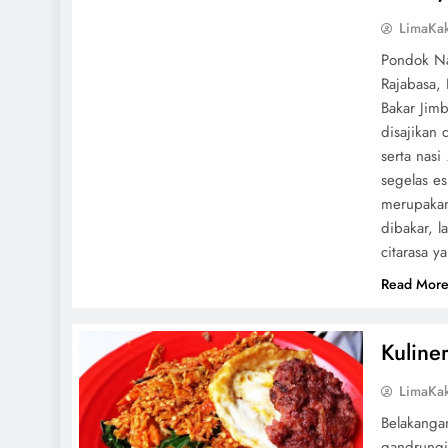
LimaKa
Pondok Na
Rajabasa,
Bakar Jim
disajikan
serta nasi
segelas e
merupakan
dibakar, 
citarasa y
Read Mor
Kuline
LimaKa
Belakanga
gandrungi