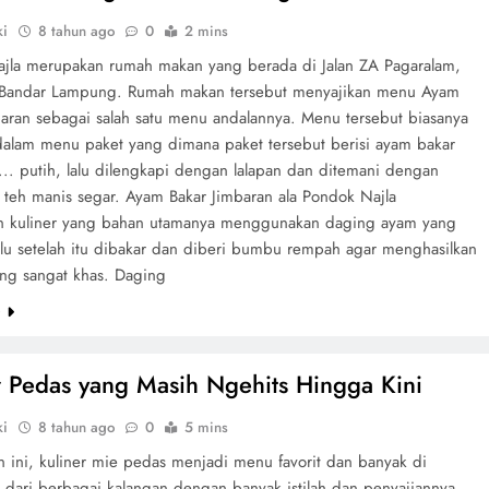
ki
8 tahun ago
0
2 mins
jla merupakan rumah makan yang berada di Jalan ZA Pagaralam,
 Bandar Lampung. Rumah makan tersebut menyajikan menu Ayam
baran sebagai salah satu menu andalannya. Menu tersebut biasanya
 dalam menu paket yang dimana paket tersebut berisi ayam bakar
 ... putih, lalu dilengkapi dengan lalapan dan ditemani dengan
s teh manis segar. Ayam Bakar Jimbaran ala Pondok Najla
 kuliner yang bahan utamanya menggunakan daging ayam yang
lalu setelah itu dibakar dan diberi bumbu rempah agar menghasilkan
ang sangat khas. Daging
e
r Pedas yang Masih Ngehits Hingga Kini
ki
8 tahun ago
0
5 mins
n ini, kuliner mie pedas menjadi menu favorit dan banyak di
 dari berbagai kalangan dengan banyak istilah dan penyajiannya.