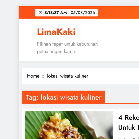
Skip
8:18:38 AM
05/08/2026
to
content
LimaKaki
Pilihan tepat untuk kebutuhan
petualangan kamu.
Home
lokasi wisata kuliner
Tag:
lokasi wisata kuliner
4 Reko
Untuk