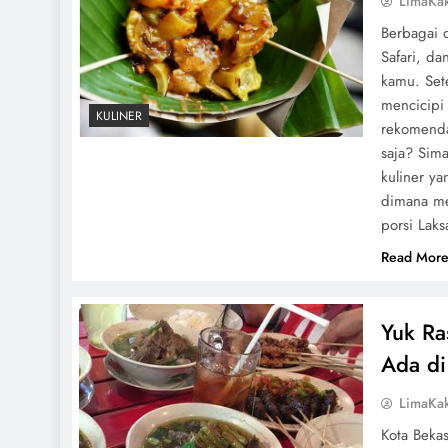
LimaKa
Berbagai 
Safari, da
kamu. Sete
mencicipi 
KULINER
rekomenda
saja? Sim
kuliner y
dimana me
porsi Lak
Read Mor
Yuk Ra
Ada di
LimaKa
Kota Bekas