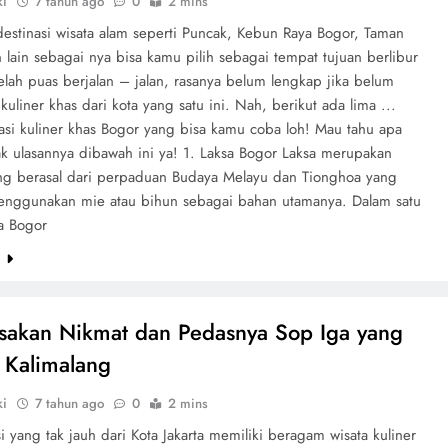
ki
7 tahun ago
0
2 mins
destinasi wisata alam seperti Puncak, Kebun Raya Bogor, Taman
n lain sebagai nya bisa kamu pilih sebagai tempat tujuan berlibur
lah puas berjalan – jalan, rasanya belum lengkap jika belum
kuliner khas dari kota yang satu ini. Nah, berikut ada lima ...
si kuliner khas Bogor yang bisa kamu coba loh! Mau tahu apa
ak ulasannya dibawah ini ya! 1. Laksa Bogor Laksa merupakan
ang berasal dari perpaduan Budaya Melayu dan Tionghoa yang
nggunakan mie atau bihun sebagai bahan utamanya. Dalam satu
sa Bogor
e
sakan Nikmat dan Pedasnya Sop Iga yang
 Kalimalang
ki
7 tahun ago
0
2 mins
i yang tak jauh dari Kota Jakarta memiliki beragam wisata kuliner