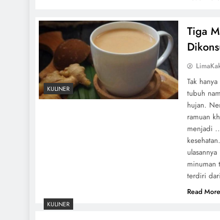
Tiga M
Dikons
LimaKa
Tak hanya
KULINER
tubuh nam
hujan. Ne
ramuan kh
menjadi ..
kesehatan
ulasannya
minuman t
terdiri da
Read Mor
KULINER