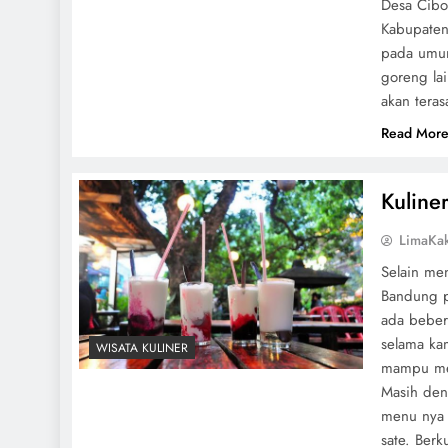
Desa Cibo
Kabupaten 
pada umum
goreng la
akan teras
Read Mor
Kuline
LimaKa
Selain me
Bandung p
ada bebera
selama kam
WISATA KULINER
mampu mem
Masih den
menu nya 
sate. Ber