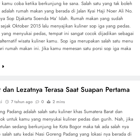
t kamu coba ketika berkunjung ke sana. Salah satu yang tak boleh
n adalah rumah makan yang berada di Jalan Kyai Haji Noer Ali No.
ya Sop Djakarta Soenda Ma’ Idah. Rumah makan yang sudah
. sejak Oktober 2015 lalu menyajikan kuliner sop iga yang pedas.
 yang menyukai pedas, tempat ini sangat cocok dijadikan sebagai
 alternatif wisata kuliner kamu. Sop iga merupakan salah satu menu
ari rumah makan ini. Jika kamu memesan satu porsi sop iga maka
n
e
 dan Lezatnya Terasa Saat Suapan Pertama
ki
7 tahun ago
0
2 mins
ng Padang adalah salah satu kuliner khas Sumatera Barat dan
cok untuk kamu yang menyukai kuliner pedas dan gurih. Nah, jika
tulan sedang berkunjung ke Kota Bogor maka tak ada salah nya
 salah satu kedai Nasi Goreng Padang yang lokasi nya berada di