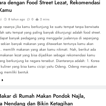
ra dengan Food Street Lezat, Rekomendasi
 Kamu
ki
8 tahun ago
0
2 mins
ap rasanya jika kamu berkunjung ke suatu tempat tanpa berwisata
alah satu tempat yang paling banyak dikunjungi adalah food street.
rdapat banyak pedagang yang menggelar jualannya di sepanjang
ri sekian banyak makanan yang ditawarkan tentunya kamu akan
.. memilih makanan yang akan kamu nikmati. Nah, berikut ada
makanan lezat yang bisa dijadikan sebagai rekomendasi kamu
ang berkunjung ke negara tersebut. Diantaranya adalah: 1. Korea
u kuliner yang bisa kamu cicipi yaitu Odeng. Odeng merupakan
ng memiliki bentuk
e
akar di Rumah Makan Pondok Najla,
a Nendang dan Bikin Ketagihan