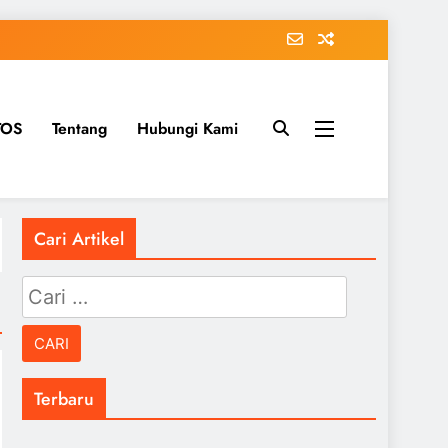
TOS
Tentang
Hubungi Kami
Cari Artikel
Cari
untuk:
Terbaru