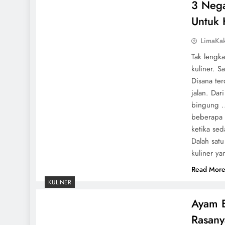
3 Nega
Untuk
LimaKa
Tak lengk
kuliner. S
Disana te
jalan. Da
bingung .
beberapa 
ketika sed
Dalah sat
kuliner ya
Read Mor
KULINER
Ayam B
Rasany