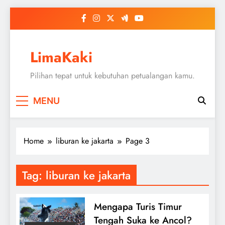
Skip
to
content
LimaKaki
Pilihan tepat untuk kebutuhan petualangan kamu.
MENU
Home
liburan ke jakarta
Page 3
Tag:
liburan ke jakarta
Mengapa Turis Timur
Tengah Suka ke Ancol?