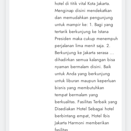
hotel di titik vital Kota Jakarta.
Menginap disini mendekatkan
dan memudahkan pengunjung
untuk mampir ke: 1. Bagi yang
tertarik berkunjung ke Istana
Presiden maka cukup menempuh
perjalanan lima menit saja. 2.
Berkunjung ke Jakarta serasa ...
dihadirkan semua kalangan bisa
nyaman bermalam disini. Baik
untuk Anda yang berkunjung
untuk liburan maupun keperluan
bisnis yang membutuhkan
tempat bermalam yang
berkualitas. Fasilitas Terbaik yang
Disediakan Hotel Sebagai hotel
berbintang empat, Hotel Ibis
Jakarta Harmoni memberikan
fasilitas