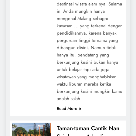
destinasi wisata alam nya. Selama
ini Anda mungkin hanya
mengenal Malang sebagai
kawasan ... yang terkenal dengan
pendidikannya, karena banyak
perguruan tinggi ternama yang
dibangun disini. Namun tidak
hanya itu, pendatang yang
berkunjung kesini bukan hanya
untuk belajar tapi ada juga
wisatawan yang menghabiskan
waktu liburan mereka ketika
berkunjung kesini mungkin kamu
adalah salah
Read More
Taman-taman Cantik Nan