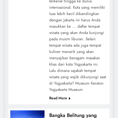
terkenal hingga ke dunia
internasional. Kota yang memiliki
luas lebih kecil dibandingkan
dengan Jakarta ini harus Anda
masukkan ke ... daftar tempat
wisata yang akan Anda kunjungi
pada musim liburan. Selain
tempat wisata ada juga tempat
kuliner menarik yang akan
menyajikan beragam masakan
khas dari kota Yogyakarta ini.
Lalu dimana sajakah tempat
wisata yang wajib dikunjungi saat
di Yogyakarta? Museum Keraton
Yogyakarta Museum
Read More
Bangka Belitung yang