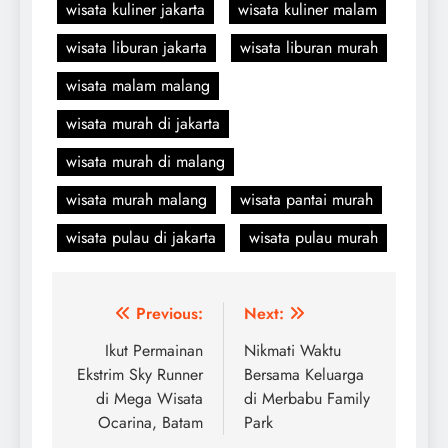
wisata kuliner jakarta
wisata kuliner malam
wisata liburan jakarta
wisata liburan murah
wisata malam malang
wisata murah di jakarta
wisata murah di malang
wisata murah malang
wisata pantai murah
wisata pulau di jakarta
wisata pulau murah
Navigasi
Previous:
Next:
pos
Ikut Permainan
Nikmati Waktu
Ekstrim Sky Runner
Bersama Keluarga
di Mega Wisata
di Merbabu Family
Ocarina, Batam
Park