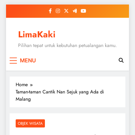
Skip
to
content
LimaKaki
Pilihan tepat untuk kebutuhan petualangan kamu.
MENU
Home
Taman-taman Cantik Nan Sejuk yang Ada di
Malang
OBJEK WISATA