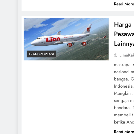
Read Mor
Harga 
Pesawa
Lainny
TRANSPORTASI
LimaKa
maskapai 
nasional m
bangsa. G
Indonesia
Mungkin .
sengaja m
bandara. 
membeli t
ketika An
Read Mor