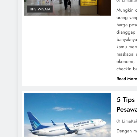
LimaKa
TIPS WISATA
Mungkin du
orang yan
harga pes
dianggap 
banyaknya 
kamu memb
maskapai a
ekonomi, 
checkin b
Read Mor
5 Tips
Pesawa
LimaKa
Dengan me