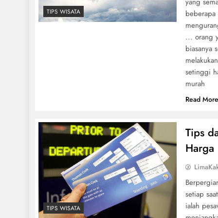
yang sema
TIPS WISATA
beberapa 
mengurangi
... orang
biasanya 
melakukan
setinggi h
murah
Read Mor
Tips d
Harga
LimaKa
Berpergi
setiap saa
ialah pes
TIPS WISATA
menjangka