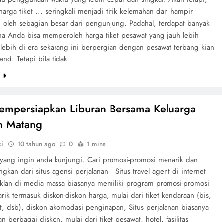
harga tiket ... seringkali menjadi titik kelemahan dan hampir
n oleh sebagian besar dari pengunjung. Padahal, terdapat banyak
na Anda bisa memperoleh harga tiket pesawat yang jauh lebih
rlebih di era sekarang ini berpergian dengan pesawat terbang kian
end. Tetapi bila tidak
e
empersiapkan Liburan Bersama Keluarga
n Matang
ki
10 tahun ago
0
1 mins
 yang ingin anda kunjungi. Cari promosi-promosi menarik dan
kan dari situs agensi perjalanan Situs travel agent di internet
n-iklan di media massa biasanya memiliki program promosi-promosi
ik termasuk diskon-diskon harga, mulai dari tiket kendaraan (bis,
at, dsb), diskon akomodasi penginapan, Situs perjalanan biasanya
 berbagai diskon, mulai dari tiket pesawat, hotel, fasilitas