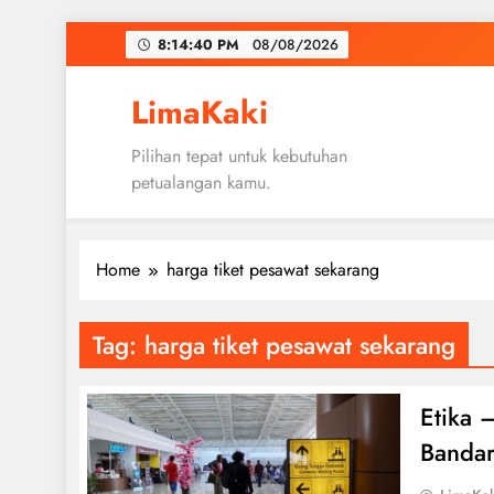
Skip
8:14:41 PM
08/08/2026
to
content
LimaKaki
Pilihan tepat untuk kebutuhan
petualangan kamu.
Home
harga tiket pesawat sekarang
Tag:
harga tiket pesawat sekarang
Etika 
Banda