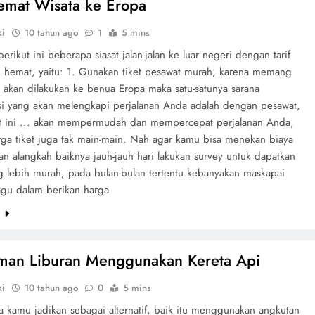
emat Wisata ke Eropa
ki
10 tahun ago
1
5 mins
erikut ini beberapa siasat jalan-jalan ke luar negeri dengan tarif
h hemat, yaitu: 1. Gunakan tiket pesawat murah, karena memang
 akan dilakukan ke benua Eropa maka satu-satunya sarana
asi yang akan melengkapi perjalanan Anda adalah dengan pesawat,
 ini ... akan mempermudah dan mempercepat perjalanan Anda,
ga tiket juga tak main-main. Nah agar kamu bisa menekan biaya
n alangkah baiknya jauh-jauh hari lakukan survey untuk dapatkan
g lebih murah, pada bulan-bulan tertentu kebanyakan maskapai
ragu dalam berikan harga
e
man Liburan Menggunakan Kereta Api
ki
10 tahun ago
0
5 mins
a kamu jadikan sebagai alternatif, baik itu menggunakan angkutan