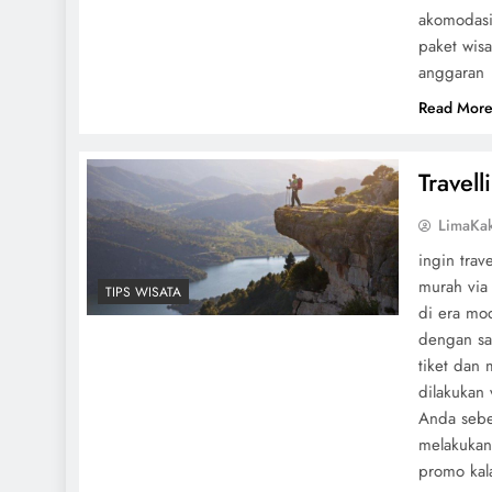
akomodasi 
paket wis
anggaran
Read Mor
Travel
LimaKa
ingin trav
murah via
TIPS WISATA
di era mod
dengan san
tiket dan
dilakukan 
Anda seb
melakukan 
promo kal