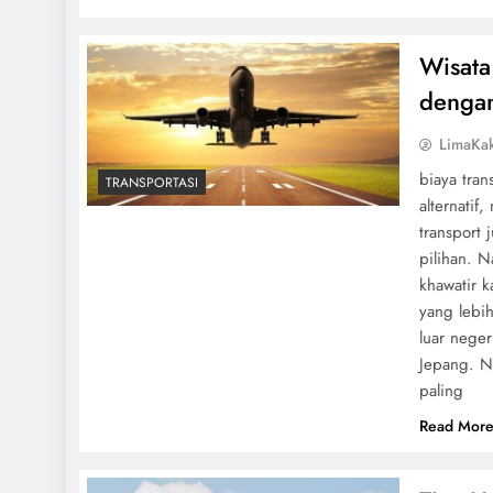
Wisata
dengan
LimaKa
biaya tran
TRANSPORTASI
alternatif
transport 
pilihan. 
khawatir 
yang lebi
luar neger
Jepang. N
paling
Read Mor