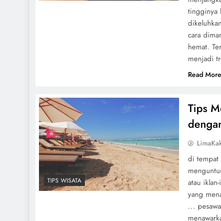
tingginya 
dikeluhka
cara dima
hemat. Te
menjadi tr
Read Mor
Tips M
denga
LimaKa
di tempat
menguntung
TIPS WISATA
atau ikla
yang menar
... pesaw
menawarkan