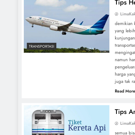
Tips H
LimaKa
demikian b
yang lebi
kunjungan
transport
TRANSPORTASI
mengingat
namun har
pengeluara
harga yan
juga tak 
Read Mor
Tips A
LimaKa
semua bis