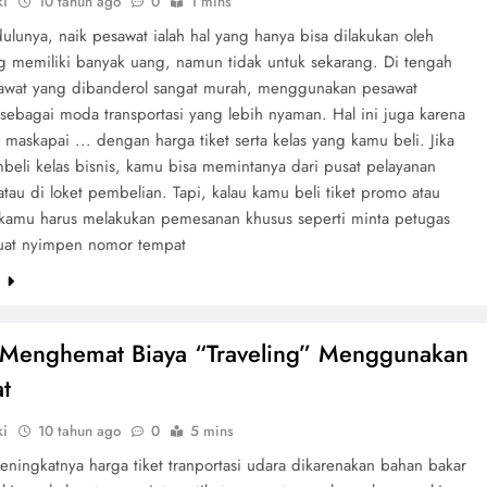
ki
10 tahun ago
0
1 mins
lunya, naik pesawat ialah hal yang hanya bisa dilakukan oleh
g memiliki banyak uang, namun tidak untuk sekarang. Di tengah
awat yang dibanderol sangat murah, menggunakan pesawat
sebagai moda transportasi yang lebih nyaman. Hal ini juga karena
maskapai ... dengan harga tiket serta kelas yang kamu beli. Jika
eli kelas bisnis, kamu bisa memintanya dari pusat pelayanan
tau di loket pembelian. Tapi, kalau kamu beli tiket promo atau
kamu harus melakukan pemesanan khusus seperti minta petugas
uat nyimpen nomor tempat
e
 Menghemat Biaya “Traveling” Menggunakan
t
ki
10 tahun ago
0
5 mins
ningkatnya harga tiket tranportasi udara dikarenakan bahan bakar