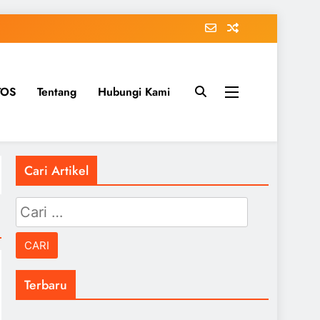
TOS
Tentang
Hubungi Kami
Cari Artikel
Cari
untuk:
Terbaru