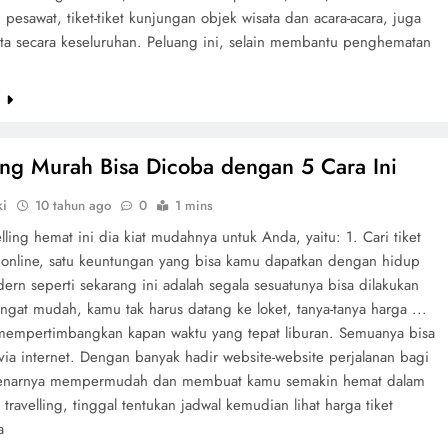
pesawat, tiket-tiket kunjungan objek wisata dan acara-acara, juga
ata secara keseluruhan. Peluang ini, selain membantu penghematan
e
ling Murah Bisa Dicoba dengan 5 Cara Ini
ki
10 tahun ago
0
1 mins
elling hemat ini dia kiat mudahnya untuk Anda, yaitu: 1. Cari tiket
 online, satu keuntungan yang bisa kamu dapatkan dengan hidup
ern seperti sekarang ini adalah segala sesuatunya bisa dilakukan
gat mudah, kamu tak harus datang ke loket, tanya-tanya harga ...
 mempertimbangkan kapan waktu yang tepat liburan. Semuanya bisa
via internet. Dengan banyak hadir website-website perjalanan bagi
enarnya mempermudah dan membuat kamu semakin hemat dalam
travelling, tinggal tentukan jadwal kemudian lihat harga tiket
a