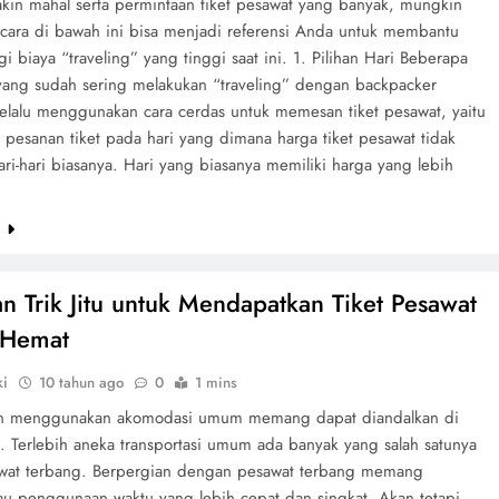
kin mahal serta permintaan tiket pesawat yang banyak, mungkin
cara di bawah ini bisa menjadi referensi Anda untuk membantu
 biaya “traveling” yang tinggi saat ini. 1. Pilihan Hari Beberapa
 yang sudah sering melakukan “traveling” dengan backpacker
selalu menggunakan cara cerdas untuk memesan tiket pesawat, yaitu
 pesanan tiket pada hari yang dimana harga tiket pesawat tidak
ari-hari biasanya. Hari yang biasanya memiliki harga yang lebih
e
an Trik Jitu untuk Mendapatkan Tiket Pesawat
 Hemat
ki
10 tahun ago
0
1 mins
an menggunakan akomodasi umum memang dapat diandalkan di
t. Terlebih aneka transportasi umum ada banyak yang salah satunya
awat terbang. Berpergian dengan pesawat terbang memang
u penggunaan waktu yang lebih cepat dan singkat. Akan tetapi,