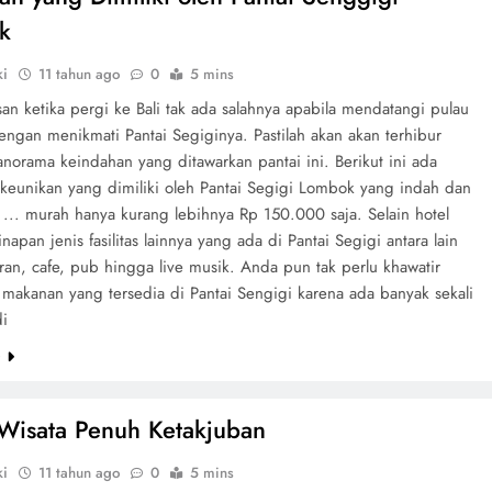
k
ki
11 tahun ago
0
5 mins
an ketika pergi ke Bali tak ada salahnya apabila mendatangi pulau
ngan menikmati Pantai Segiginya. Pastilah akan akan terhibur
norama keindahan yang ditawarkan pantai ini. Berikut ini ada
keunikan yang dimiliki oleh Pantai Segigi Lombok yang indah dan
... murah hanya kurang lebihnya Rp 150.000 saja. Selain hotel
napan jenis fasilitas lainnya yang ada di Pantai Segigi antara lain
oran, cafe, pub hingga live musik. Anda pun tak perlu khawatir
makanan yang tersedia di Pantai Sengigi karena ada banyak sekali
i
e
 Wisata Penuh Ketakjuban
ki
11 tahun ago
0
5 mins