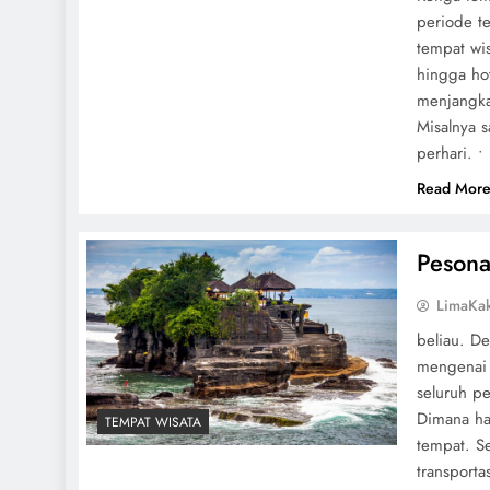
periode t
tempat wi
hingga hot
menjangka
Misalnya 
perhari. 
Read Mor
Pesona
LimaKa
beliau. D
mengenai 
seluruh p
Dimana ha
TEMPAT WISATA
tempat. Se
transport