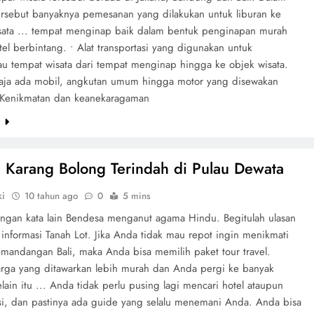
ersebut banyaknya pemesanan yang dilakukan untuk liburan ke
sata ... tempat menginap baik dalam bentuk penginapan murah
el berbintang. • Alat transportasi yang digunakan untuk
u tempat wisata dari tempat menginap hingga ke objek wisata.
saja ada mobil, angkutan umum hingga motor yang disewakan
• Kenikmatan dan keanekaragaman
e
 Karang Bolong Terindah di Pulau Dewata
ki
10 tahun ago
0
5 mins
engan kata lain Bendesa menganut agama Hindu. Begitulah ulasan
informasi Tanah Lot. Jika Anda tidak mau repot ingin menikmati
emandangan Bali, maka Anda bisa memilih paket tour travel.
rga yang ditawarkan lebih murah dan Anda pergi ke banyak
lain itu ... Anda tidak perlu pusing lagi mencari hotel ataupun
asi, dan pastinya ada guide yang selalu menemani Anda. Anda bisa