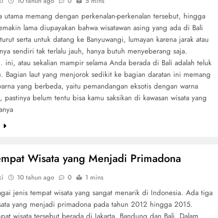
ki
10 tahun ago
0
5 mins
ya utama memang dengan perkenalan-perkenalan tersebut, hingga
semakin lama diupayakan bahwa wisatawan asing yang ada di Bali
turut serta untuk datang ke Banyuwangi, lumayan karena jarak atau
nya sendiri tak terlalu jauh, hanya butuh menyeberang saja.
. ini, atau sekalian mampir selama Anda berada di Bali adalah teluk
u. Bagian laut yang menjorok sedikit ke bagian daratan ini memang
warna yang berbeda, yaitu pemandangan eksotis dengan warna
, pastinya belum tentu bisa kamu saksikan di kawasan wisata yang
Hanya
e
empat Wisata yang Menjadi Primadona
ki
10 tahun ago
0
1 mins
gai jenis tempat wisata yang sangat menarik di Indonesia. Ada tiga
sata yang menjadi primadona pada tahun 2012 hingga 2015.
pat wisata tersebut berada di Jakarta, Bandung dan Bali. Dalam