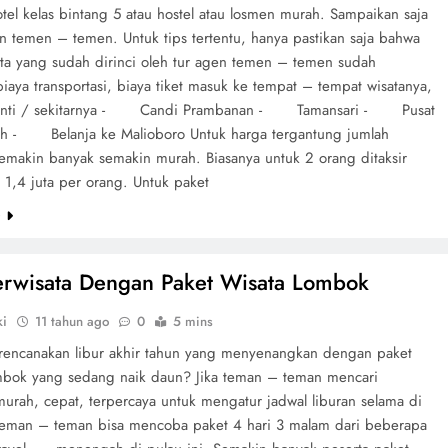
tel kelas bintang 5 atau hostel atau losmen murah. Sampaikan saja
n temen – temen. Untuk tips tertentu, hanya pastikan saja bahwa
ata yang sudah dirinci oleh tur agen temen – temen sudah
iaya transportasi, biaya tiket masuk ke tempat – tempat wisatanya,
ayanti / sekitarnya - Candi Prambanan - Tamansari - Pusat
eh - Belanja ke Malioboro Untuk harga tergantung jumlah
Semakin banyak semakin murah. Biasanya untuk 2 orang ditaksir
. 1,4 juta per orang. Untuk paket
e
erwisata Dengan Paket Wisata Lombok
ki
11 tahun ago
0
5 mins
encanakan libur akhir tahun yang menyenangkan dengan paket
mbok yang sedang naik daun? Jika teman – teman mencari
murah, cepat, terpercaya untuk mengatur jadwal liburan selama di
eman – teman bisa mencoba paket 4 hari 3 malam dari beberapa