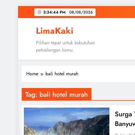
Skip
3:34:45 PM
08/08/2026
to
content
LimaKaki
Pilihan tepat untuk kebutuhan
petualangan kamu.
Home
bali hotel murah
Tag:
bali hotel murah
Surga 
Banyu