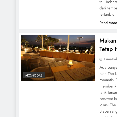
tau beber
dari temp
tertarik u
Read Mor
Makan
Tetap 
LimaKa
Ada banya
oleh The 
AKOMODASI
romantis.
memberika
tarik ters
pesawat la
lokasi Th
Siapa san