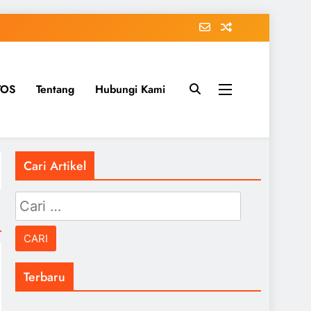
TOS
Tentang
Hubungi Kami
Cari Artikel
Cari
untuk:
Terbaru