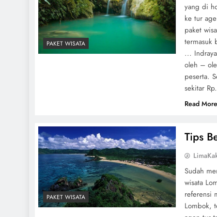
yang di ho
ke tur age
paket wis
termasuk b
PAKET WISATA
... Indr
oleh – ol
peserta. 
sekitar Rp
Read Mor
Tips B
LimaKa
Sudah mer
wisata Lo
referensi 
PAKET WISATA
Lombok, t