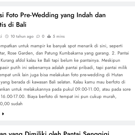
si Foto Pre-Wedding yang Indah dan
is di Bali
ki
10 tahun ago
0
5 mins
empatkan untuk mampir ke banyak spot menarik di sini, seperti
tar, Rose Garden, dan Patung Kumbakarna yang garang. 2. Pantai
Kurang afdol kalau ke Bali tapi belum ke pantainya. Meskipun
pasir putih ini sebenarnya adalah pantai pribadi, tapi pantai milik
tempat unik lain juga bisa melakukan foto pre-wedding di Hutan
yang berada di kawasan Bali selatan. Kalau kamu mau berfoto di
arankan untuk melakukannya pada pukul 09.00-11.00, atau pada sore
 16.00-17.00. Biaya berfoto di tempat ini pun cukup murah,
0,00 sudah
e
an yang Dimiliki oleh Pantai Senggigi