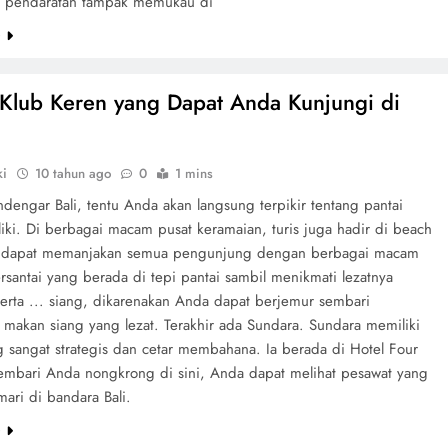
 pendaratan tampak memukau di
e
Klub Keren yang Dapat Anda Kunjungi di
ki
10 tahun ago
0
1 mins
dengar Bali, tentu Anda akan langsung terpikir tentang pantai
iki. Di berbagai macam pusat keramaian, turis juga hadir di beach
g dapat memanjakan semua pengunjung dengan berbagai macam
santai yang berada di tepi pantai sambil menikmati lezatnya
erta ... siang, dikarenakan Anda dapat berjemur sembari
 makan siang yang lezat. Terakhir ada Sundara. Sundara memiliki
g sangat strategis dan cetar membahana. Ia berada di Hotel Four
embari Anda nongkrong di sini, Anda dapat melihat pesawat yang
ari di bandara Bali.
e