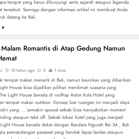
apa tempat yang harus dikunjungi serta sejarah ataupun legenda
at tersebut. Semoga dengan informasi artikel ini membuat Anda
ntuk datang ke Bali,
e
 Malam Romantis di Atap Gedung Namun
Hemat
ki
10 tahun ago
0
1 mins
k tempat makan menarik di Bali, namun keunikan yang diberikan
Light House bisa dijadikan pilihan menikmati suasana yang
 The Light House berada di rooftop Aston Kuta Hotel yang
n tempat makan outdoor. Konsep luar ruangan ini menjadi daya
endiri yang ... semakin spesial sebab bisa menyaksikan moment
nding ataupun take off. Sebab lokasi hotel yang juga menjadi
e Light House berada dekat dengan Bandara Ngurah Rai 34 , Bali.
gka pemandangan pesawat yang hendak lepas landas ataupun