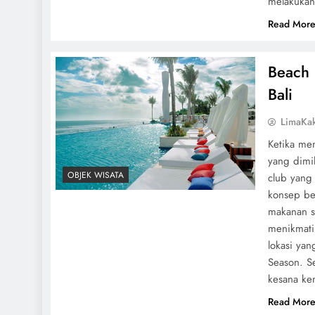
melakukan
Read Mor
Beach 
Bali
LimaKa
Ketika men
yang dimil
OBJEK WISATA
club yan
konsep ber
makanan s
menikmati
lokasi yan
Season. S
kesana kem
Read Mor