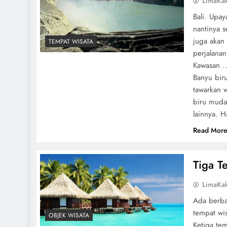
LimaKa
Bali. Upa
nantinya 
juga akan 
TEMPAT WISATA
perjalanan
Kawasan ..
Banyu bir
tawarkan 
biru muda
lainnya. 
Read Mor
Tiga T
LimaKa
Ada berba
tempat wi
OBJEK WISATA
Ketiga tem