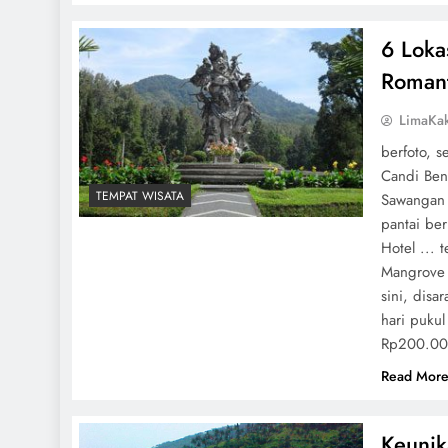
6 Loka
Romant
LimaKa
berfoto, s
Candi Ben
TEMPAT WISATA
Sawangan 
pantai ber
Hotel ... 
Mangrove 
sini, dis
hari pukul
Rp200.00
Read Mor
Keunik