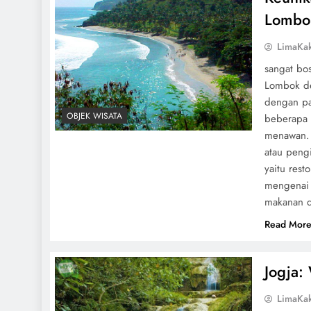
Lombo
LimaKa
sangat bos
Lombok de
dengan pa
OBJEK WISATA
beberapa 
menawan. 
atau pengi
yaitu rest
mengenai 
makanan d
Read Mor
Jogja:
LimaKa