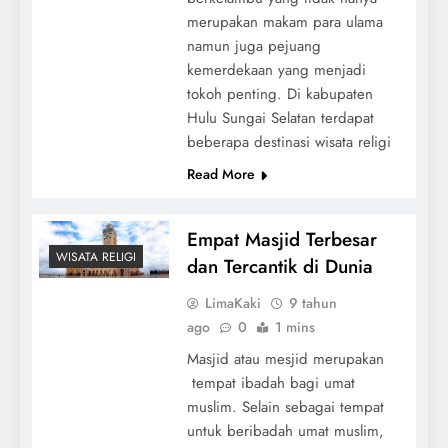
merupakan makam para ulama
namun juga pejuang
kemerdekaan yang menjadi
tokoh penting. Di kabupaten
Hulu Sungai Selatan terdapat
beberapa destinasi wisata religi
Read More
Empat Masjid Terbesar
WISATA RELIGI
dan Tercantik di Dunia
LimaKaki
9 tahun
ago
0
1 mins
Masjid atau mesjid merupakan
tempat ibadah bagi umat
muslim. Selain sebagai tempat
untuk beribadah umat muslim,