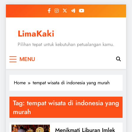
Skip
to
content
LimaKaki
Pilihan tepat untuk kebutuhan petualangan kamu.
MENU
Home
tempat wisata di indonesia yang murah
Tag:
tempat wisata di indonesia yang
murah
Menikmati Liburan Imlek