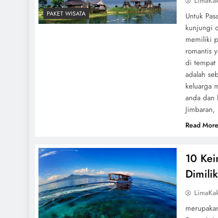
LimaKa
PAKET WISATA
Untuk Pas
kunjungi 
memiliki 
romantis 
di tempat 
adalah se
keluarga 
anda dan 
Jimbaran, 
Read Mor
10 Kei
Dimili
LimaKa
merupakan