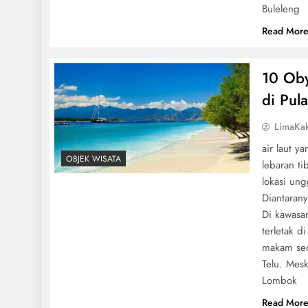
Buleleng
Read Mor
10 Oby
di Pul
LimaKa
air laut y
OBJEK WISATA
lebaran ti
lokasi ung
Diantarany
Di kawasa
terletak d
makam seo
Telu. Mesk
Lombok
Read Mor