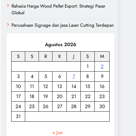
Rahasia Harga Wood Pellet Export: Strategi Pasar
Global
Perusahaan Signage dan Jasa Laser Cutting Terdepan
Agustus 2026
S
S
R
K
J
S
M
1
2
3
4
5
6
7
8
9
10
11
12
13
14
15
16
17
18
19
20
21
22
23
24
25
26
27
28
29
30
31
« Jun