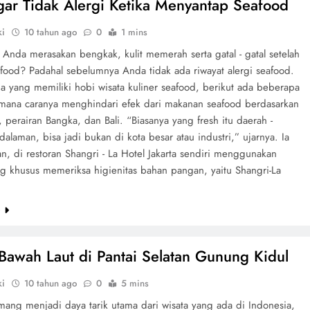
gar Tidak Alergi Ketika Menyantap Seafood
ki
10 tahun ago
0
1 mins
Anda merasakan bengkak, kulit memerah serta gatal - gatal setelah
food? Padahal sebelumnya Anda tidak ada riwayat alergi seafood.
a yang memiliki hobi wisata kuliner seafood, berikut ada beberapa
imana caranya menghindari efek dari makanan seafood berdasarkan
n, perairan Bangka, dan Bali. “Biasanya yang fresh itu daerah -
alaman, bisa jadi bukan di kota besar atau industri,” ujarnya. Ia
, di restoran Shangri - La Hotel Jakarta sendiri menggunakan
g khusus memeriksa higienitas bahan pangan, yaitu Shangri-La
e
Bawah Laut di Pantai Selatan Gunung Kidul
ki
10 tahun ago
0
5 mins
mang menjadi daya tarik utama dari wisata yang ada di Indonesia,