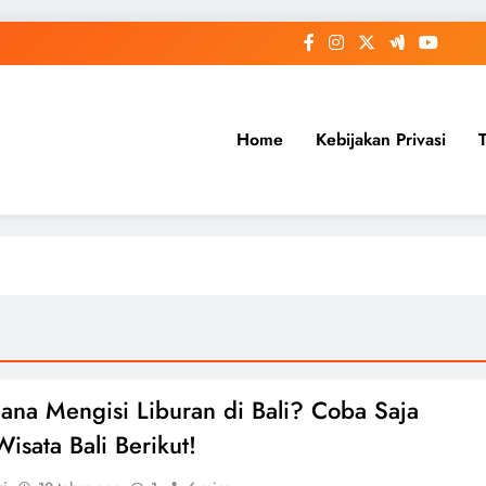
Home
Kebijakan Privasi
ana Mengisi Liburan di Bali? Coba Saja
isata Bali Berikut!