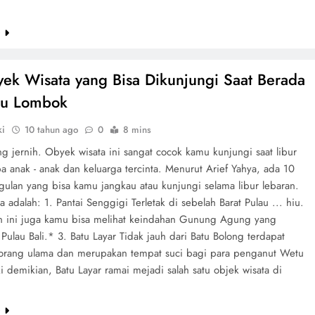
e
ek Wisata yang Bisa Dikunjungi Saat Berada
au Lombok
ki
10 tahun ago
0
8 mins
ang jernih. Obyek wisata ini sangat cocok kamu kunjungi saat libur
ba anak - anak dan keluarga tercinta. Menurut Arief Yahya, ada 10
gulan yang bisa kamu jangkau atau kunjungi selama libur lebaran.
a adalah: 1. Pantai Senggigi Terletak di sebelah Barat Pulau ... hiu.
n ini juga kamu bisa melihat keindahan Gunung Agung yang
i Pulau Bali.* 3. Batu Layar Tidak jauh dari Batu Bolong terdapat
rang ulama dan merupakan tempat suci bagi para penganut Wetu
i demikian, Batu Layar ramai mejadi salah satu objek wisata di
e