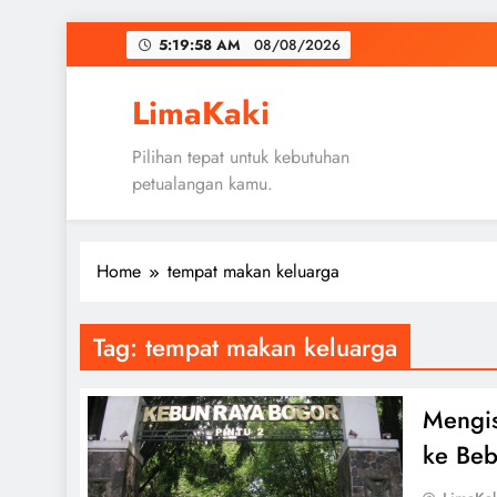
Skip
5:19:59 AM
08/08/2026
to
content
LimaKaki
Pilihan tepat untuk kebutuhan
petualangan kamu.
Home
tempat makan keluarga
Tag:
tempat makan keluarga
Mengis
ke Beb