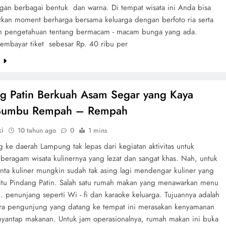
gan berbagai bentuk dan warna. Di tempat wisata ini Anda bisa
kan moment berharga bersama keluarga dengan berfoto ria serta
 pengetahuan tentang bermacam - macam bunga yang ada.
mbayar tiket sebesar Rp. 40 ribu per
e
g Patin Berkuah Asam Segar yang Kaya
Bumbu Rempah – Rempah
ki
10 tahun ago
0
1 mins
 ke daerah Lampung tak lepas dari kegiatan aktivitas untuk
beragam wisata kulinernya yang lezat dan sangat khas. Nah, untuk
nta kuliner mungkin sudah tak asing lagi mendengar kuliner yang
yaitu Pindang Patin. Salah satu rumah makan yang menawarkan menu
. penunjang seperti Wi - fi dan karaoke keluarga. Tujuannya adalah
ra pengunjung yang datang ke tempat ini merasakan kenyamanan
nyantap makanan. Untuk jam operasionalnya, rumah makan ini buka