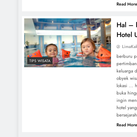
Read Mor
Hal – 
Hotel 
LimaKa
berburu p
TIPS WISATA
pertimban
keluarga d
obyek wis
lokasi ..
buka hing
ingin menc
hotel yan
bersejarah
Read Mor