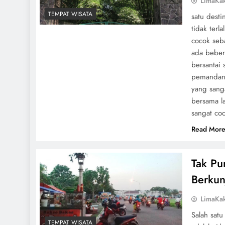
LimaKa
TEMPAT WISATA
satu desti
tidak terl
cocok seba
ada beber
bersantai
pemandang
yang sang
bersama l
sangat coc
Read Mor
Tak Pu
Berkun
LimaKa
Salah satu
TEMPAT WISATA