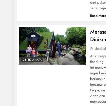
dari puku
serta mej
Read Mor
Merasa
Dinikm
LimaKa
Ada banyak
OBJEK WISATA
Bandung, 
ini menaw
ingin berl
berkunjun
terdapat 
Eropa, na
Anda dan 
mempesona