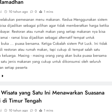
 Ramadhan
ki
10 tahun ago
0
1 mins
melakukan pemesanan menu makanan. Kedua Menggunakan sistem
bisa dijadikan sebagai pilihan agar tidak memberatkan harga ketika
bayar. Restoran atau rumah makan yang setiap makanan nya bisa
amai - ramai bisa dijadikan sebagai alternatif tempat untuk
buka ... puasa bersama. Ketiga Cobalah sistem Pot Luck. Ini tidak
di restoran atau rumah makan, tapi cukup di tempat salah satu
u keluarga. Masing - masing orang yang akan buka puasa bersama
atu jenis makanan yang cukup untuk dikonsumsi oleh seluruh
an setiap peserta
e
Wisata yang Satu Ini Menawarkan Suasana
i di Timur Tengah
ki
10 tahun ago
0
1 mins