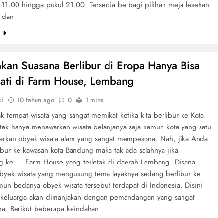
l 11.00 hingga pukul 21.00. Tersedia berbagi pilihan meja lesehan
a dan
e
kan Suasana Berlibur di Eropa Hanya Bisa
ati di Farm House, Lembang
ki
10 tahun ago
0
1 mins
 tempat wisata yang sangat memikat ketika kita berlibur ke Kota
tak hanya menawarkan wisata belanjanya saja namun kota yang satu
arkan obyek wisata alam yang sangat mempesona. Nah, jika Anda
ibur ke kawasan kota Bandung maka tak ada salahnya jika
g ke ... Farm House yang terletak di daerah Lembang. Disana
obyek wisata yang mengusung tema layaknya sedang berlibur ke
mun bedanya obyek wisata tersebut terdapat di Indonesia. Disini
keluarga akan dimanjakan dengan pemandangan yang sangat
. Berikut beberapa keindahan