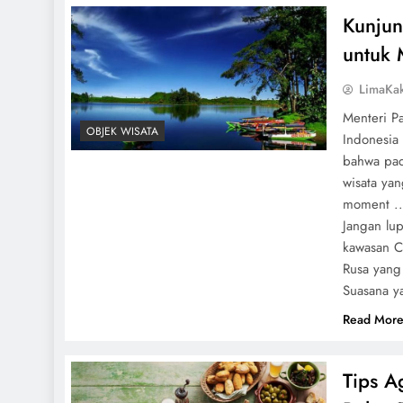
Kunjun
untuk 
LimaKa
Menteri Pa
OBJEK WISATA
Indonesia
bahwa pad
wisata ya
moment ..
Jangan lu
kawasan C
Rusa yang
Suasana y
Read Mor
Tips A