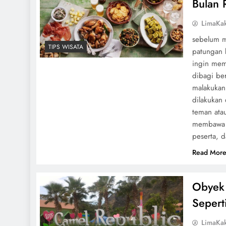
Bulan
LimaKa
sebelum 
TIPS WISATA
patungan 
ingin mem
dibagi ber
malakukan 
dilakukan 
teman ata
membawa s
peserta, d
Read Mor
Obyek 
Sepert
LimaKa