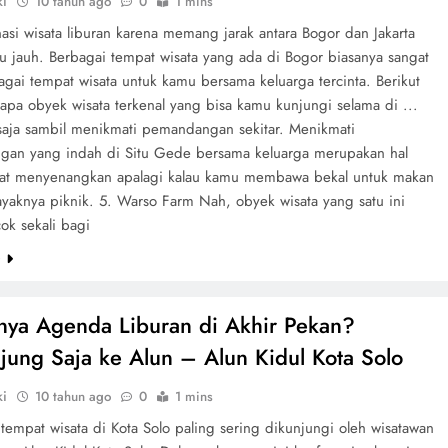
ki
10 tahun ago
0
1 mins
nasi wisata liburan karena memang jarak antara Bogor dan Jakarta
alu jauh. Berbagai tempat wisata yang ada di Bogor biasanya sangat
gai tempat wisata untuk kamu bersama keluarga tercinta. Berikut
apa obyek wisata terkenal yang bisa kamu kunjungi selama di ...
 saja sambil menikmati pemandangan sekitar. Menikmati
an yang indah di Situ Gede bersama keluarga merupakan hal
at menyenangkan apalagi kalau kamu membawa bekal untuk makan
ayaknya piknik. 5. Warso Farm Nah, obyek wisata yang satu ini
ok sekali bagi
e
nya Agenda Liburan di Akhir Pekan?
jung Saja ke Alun – Alun Kidul Kota Solo
ki
10 tahun ago
0
1 mins
 tempat wisata di Kota Solo paling sering dikunjungi oleh wisatawan