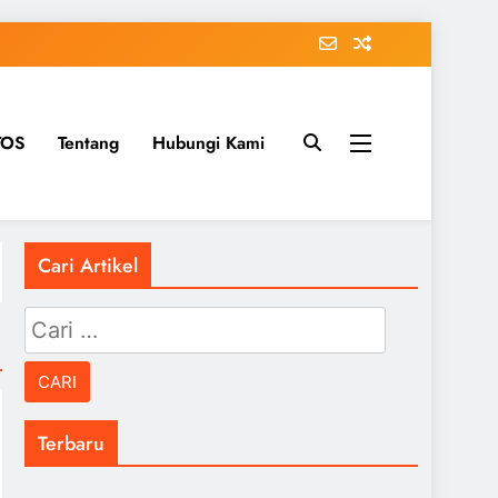
TOS
Tentang
Hubungi Kami
Cari Artikel
Cari
untuk:
Terbaru