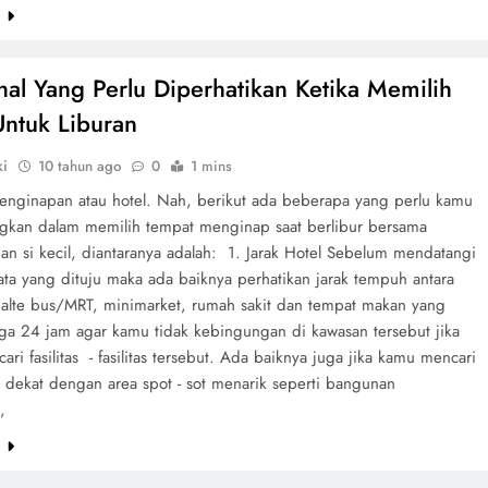
e
hal Yang Perlu Diperhatikan Ketika Memilih
Untuk Liburan
ki
10 tahun ago
0
1 mins
enginapan atau hotel. Nah, berikut ada beberapa yang perlu kamu
gkan dalam memilih tempat menginap saat berlibur bersama
an si kecil, diantaranya adalah: 1. Jarak Hotel Sebelum mendatangi
ata yang dituju maka ada baiknya perhatikan jarak tempuh antara
. halte bus/MRT, minimarket, rumah sakit dan tempat makan yang
ga 24 jam agar kamu tidak kebingungan di kawasan tersebut jika
ari fasilitas - fasilitas tersebut. Ada baiknya juga jika kamu mencari
g dekat dengan area spot - sot menarik seperti bangunan
,
e