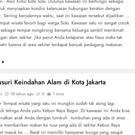
n - Alun Kidul Kota Solo. Dulunya kawasan ini berfungsi sebagai
tuk menyiapkan kondisi kelancaran hubungan keraton dengan
. Seiring berjalannya waktu, saat ini kawasan tersebut dijadikan ...
mpat wisata favorit bagi warga Solo. Kawasan satu ini sangat cocok
 sebagai tempat nongkrong bersama keluarga sambil menikmati
an alam sekitar. Jika perut Anda kelaparan atau haus maka tak
watir karena di area sekitar terdapat banyak pedagang makanan
e
suri Keindahan Alam di Kota Jakarta
ki
10 tahun ago
0
1 mins
 Tempat wisata yang satu ini mungkin sudah tak asing lagi
 di telinga Anda yaitu Kebun Raya Bogor. Di kawasan ini Anda bisa
alkan anak Anda dengan tumbuh - tumbuhan yang ada di area
ta memberikan makan ke rusa yang ada di sekitar Kebun Raya
et masuk ke ... Barat ini memiliki hamparan bunga yang sangat