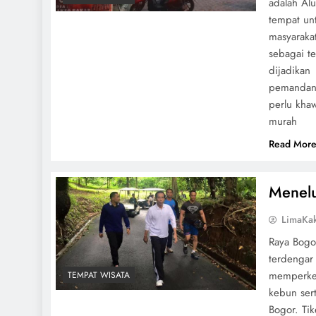
adalah Alu
tempat un
masyarakat
sebagai te
dijadikan
pemandang
perlu kha
murah
Read Mor
Menelu
LimaKa
Raya Bogor
terdengar
memperken
TEMPAT WISATA
kebun ser
Bogor. Tik