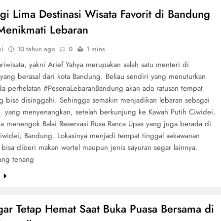
gi Lima Destinasi Wisata Favorit di Bandung
Menikmati Lebaran
ki
10 tahun ago
0
1 mins
riwisata, yakni Arief Yahya merupakan salah satu menteri di
 yang berasal dari kota Bandung. Beliau sendiri yang menuturkan
a perhelatan #PesonaLebaranBandung akan ada ratusan tempat
ng bisa disinggahi. Sehingga semakin menjadikan lebaran sebagai
. yang menyenangkan, setelah berkunjung ke Kawah Putih Ciwidei.
pa menengok Balai Reservasi Rusa Ranca Upas yang juga berada di
iwidei, Bandung. Lokasinya menjadi tempat tinggal sekawanan
 bisa diberi makan wortel maupun jenis sayuran segar lainnya.
ang tenang
e
gar Tetap Hemat Saat Buka Puasa Bersama di