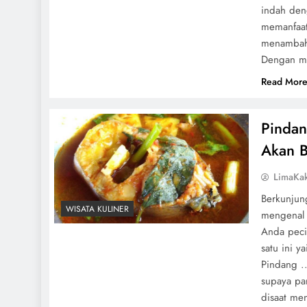
indah den
memanfaat
menambah
Dengan me
Read Mor
Pindan
Akan 
LimaKa
Berkunjung
WISATA KULINER
mengenal 
Anda peci
satu ini 
Pindang ..
supaya pa
disaat me