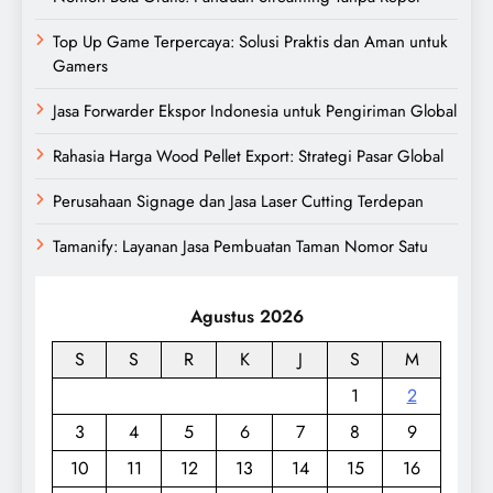
Top Up Game Terpercaya: Solusi Praktis dan Aman untuk
Gamers
Jasa Forwarder Ekspor Indonesia untuk Pengiriman Global
Rahasia Harga Wood Pellet Export: Strategi Pasar Global
Perusahaan Signage dan Jasa Laser Cutting Terdepan
Tamanify: Layanan Jasa Pembuatan Taman Nomor Satu
Agustus 2026
S
S
R
K
J
S
M
1
2
3
4
5
6
7
8
9
10
11
12
13
14
15
16