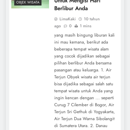
Untuk Mengisi Hari
OBJEK WISATA
Berlibur Anda
LimaKaki
10 tahun
ago
0
1 mins
yang masih bingung liburan kali
ini mau kemana, berikut ada
beberapa tempat wisata alam
yang cocok dijadikan sebagai
pilihan berlibur Anda bersama
pasangan atau keluarga. 1. Air
Terjun Obyek wisata air terjun
bisa dijadika sebagai salah satu
tempat wisata untuk Anda yang
ingin kencan dengan ... seperti
Curug 7 Cilember di Bogor, Air
Terjun Sri Gethuk di Yogyakarta,
Air Terjun Dua Warna Sibolangit
di Sumatera Utara. 2. Danau