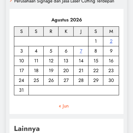
Perusahaan Signage dan Jasa Laser Cutting Terdepan
Agustus 2026
S
S
R
K
J
S
M
1
2
3
4
5
6
7
8
9
10
11
12
13
14
15
16
17
18
19
20
21
22
23
24
25
26
27
28
29
30
31
« Jun
Lainnya