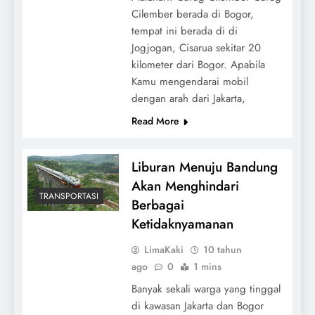
Cilember berada di Bogor,
tempat ini berada di di
Jogjogan, Cisarua sekitar 20
kilometer dari Bogor. Apabila
Kamu mengendarai mobil
dengan arah dari Jakarta,
Read More
Liburan Menuju Bandung
Akan Menghindari
TRANSPORTASI
Berbagai
Ketidaknyamanan
LimaKaki
10 tahun
ago
0
1 mins
Banyak sekali warga yang tinggal
di kawasan Jakarta dan Bogor