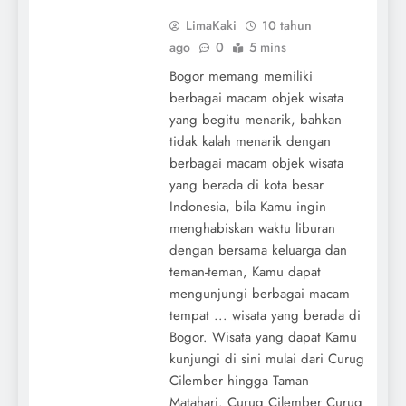
LimaKaki
10 tahun
ago
0
5 mins
Bogor memang memiliki
berbagai macam objek wisata
yang begitu menarik, bahkan
tidak kalah menarik dengan
berbagai macam objek wisata
yang berada di kota besar
Indonesia, bila Kamu ingin
menghabiskan waktu liburan
dengan bersama keluarga dan
teman-teman, Kamu dapat
mengunjungi berbagai macam
tempat ... wisata yang berada di
Bogor. Wisata yang dapat Kamu
kunjungi di sini mulai dari Curug
Cilember hingga Taman
Matahari. Curug Cilember Curug