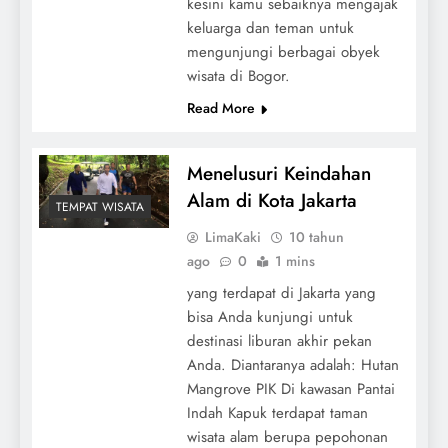
kesini kamu sebaiknya mengajak
keluarga dan teman untuk
mengunjungi berbagai obyek
wisata di Bogor.
Read More
Menelusuri Keindahan
Alam di Kota Jakarta
TEMPAT WISATA
LimaKaki
10 tahun
ago
0
1 mins
yang terdapat di Jakarta yang
bisa Anda kunjungi untuk
destinasi liburan akhir pekan
Anda. Diantaranya adalah: Hutan
Mangrove PIK Di kawasan Pantai
Indah Kapuk terdapat taman
wisata alam berupa pepohonan