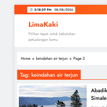
Skip
3:18:31 PM
08/08/2026
to
content
LimaKaki
Pilihan tepat untuk kebutuhan
petualangan kamu.
Home
keindahan air terjun
Page 2
Tag:
keindahan air terjun
Abadik
Simal