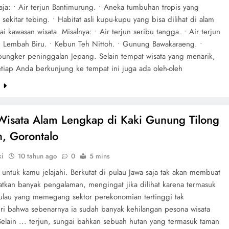
aja: • Air terjun Bantimurung. • Aneka tumbuhan tropis yang
sekitar tebing. • Habitat asli kupu-kupu yang bisa dilihat di alam
ai kawasan wisata. Misalnya: • Air terjun seribu tangga. • Air terjun
 • Lembah Biru. • Kebun Teh Nittoh. • Gunung Bawakaraeng. •
bungker peninggalan Jepang. Selain tempat wisata yang menarik,
etiap Anda berkunjung ke tempat ini juga ada oleh-oleh
e
Wisata Alam Lengkap di Kaki Gunung Tilong
h, Gorontalo
ki
10 tahun ago
0
5 mins
untuk kamu jelajahi. Berkutat di pulau Jawa saja tak akan membuat
tkan banyak pengalaman, mengingat jika dilihat karena termasuk
ulau yang memegang sektor perekonomian tertinggi tak
i bahwa sebenarnya ia sudah banyak kehilangan pesona wisata
Selain ... terjun, sungai bahkan sebuah hutan yang termasuk taman