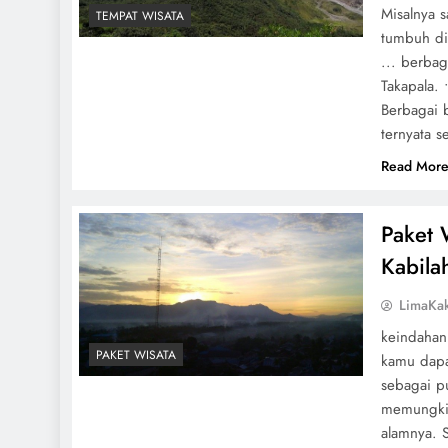
Misalnya s
TEMPAT WISATA
tumbuh di 
... berbag
Takapala.
Berbagai 
ternyata s
Read Mor
Paket 
Kabila
LimaKa
keindahan 
PAKET WISATA
kamu dapa
sebagai p
memungkir
alamnya. 