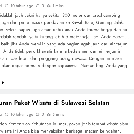
ki
10 tahun ago
0
1 mins
tidaklah jauh yakni hanya sekitar 300 meter dari areal camping
juga dari pintu masuk pendakian ke Kawah Ratu, Gunung Salak.
 ini selain bagus juga aman untuk anak Anda karena tinggi dari air
adalah rendah, yaitu kurang lebih 6 meter saja. Jadi Anda dapat ...
 baik jika Anda memilih yang ada bagian agak jauh dari air terjun
 Anda tidak perlu khawatir karena kedalaman dari air terjun ini
dalah tidak lebih dari pinggang orang dewasa. Dengan ini maka
 akan dapat bermain dengan sepuasnya. Namun bagi Anda yang
e
uran Paket Wisata di Sulawesi Selatan
ki
10 tahun ago
0
5 mins
oleh Kementrian Kehutanan ini merupakan jenis tempat wisata alam.
 wisata ini Anda bisa menyaksikan berbagai macam keindahan.