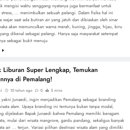
tuk mengisi waktu senggang nyatanya juga bermanfaat untuk
tress, ... menimbulkan sebuah pelangi. Dalam fisika hal ini
 wajar saat ada butiran air yang jatuh dan dibiaskan oleh sinar
maka akan memunculkan warna merah, kuning, jingga, hijau, biru
yang dikenal sebagai pelangi. Hanya saja masyarakat setempat
ya sebagai bukit menuju
e
ik Liburan Super Lengkap, Temukan
nnya di Pemalang!
ki
10 tahun ago
0
5 mins
 yakni Junaedi, ingin menjadikan Pemalang sebagai branding
wisata alam. Upaya branding ini tentunya bukan tanpa modal,
ang dijelaskan Bapak Junaedi bahwa Pemalang memiliki beragam
ata, mulai dari wisata mangrove, gardu pandang, sekaligus banyak
ta air ... terjun. Variasi pilihan destinasi wisata alam yang dimiliki