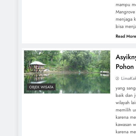
mampu men
Mangrove 
menjaga k
bisa menja
Read Mor
Asyikn
Pohon
LimaKa
OBJEK WISATA
yang sang
baik dan 
wilayah l
memilih u
karena men
kawasan wi
karena me