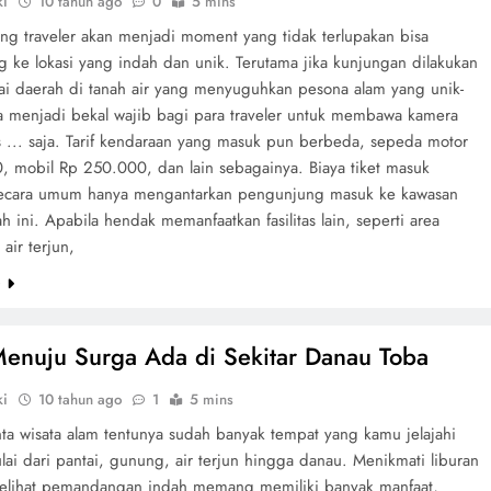
ki
10 tahun ago
0
5 mins
ang traveler akan menjadi moment yang tidak terlupakan bisa
g ke lokasi yang indah dan unik. Terutama jika kunjungan dilakukan
ai daerah di tanah air yang menyuguhkan pesona alam yang unik-
a menjadi bekal wajib bagi para traveler untuk membawa kamera
s ... saja. Tarif kendaraan yang masuk pun berbeda, sepeda motor
, mobil Rp 250.000, dan lain sebagainya. Biaya tiket masuk
secara umum hanya mengantarkan pengunjung masuk ke kawasan
ah ini. Apabila hendak memanfaatkan fasilitas lain, seperti area
air terjun,
e
Menuju Surga Ada di Sekitar Danau Toba
ki
10 tahun ago
1
5 mins
nta wisata alam tentunya sudah banyak tempat yang kamu jelajahi
ai dari pantai, gunung, air terjun hingga danau. Menikmati liburan
lihat pemandangan indah memang memiliki banyak manfaat,