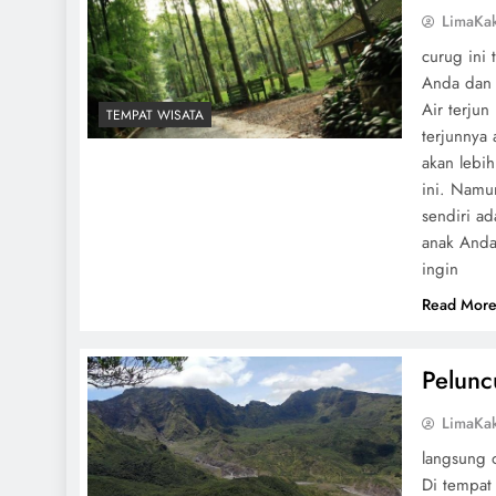
LimaKa
curug ini 
Anda dan 
Air terjun
TEMPAT WISATA
terjunnya 
akan lebih
ini. Namun
sendiri a
anak Anda
ingin
Read Mor
Pelunc
LimaKa
langsung 
Di tempat