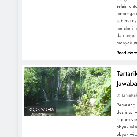
selain un
mencegah s
sebenarnya
matahari 
dan ungu 
menyebutn
Read Mor
Tertar
Jawaba
LimaKa
Pemalang,
OBJEK WISATA
destinasi 
seperti y
obyek wis
obyek wisa