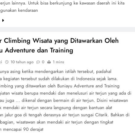
 terjun lainnya. Untuk bisa berkunjung ke kawasan daerah ini kita
gunakan kendaraan
e
 Climbing Wisata yang Ditawarkan Oleh
u Adventure dan Training
ki
10 tahun ago
0
1 mins
unya asing ketika mendengarkan istilah tersebut, padahal
 kegiatan tersebut sudah dilakukan di Indonesia sejak lama.
imbing yang ditawarkan oleh Buniayu Adventure and Training
giatan wisata berupa mendaki dan menelusuri air terjun yang ada di
au juga ... dikenal dengan bermain di air terjun. Disini wisatawan
k mendaki air terjun secara langsung dengan bantuan alat
n jalur goa di tengah derasnya air terjun sungai Citarik. Bahkan di
bagian, wisatawan akan mendaki air terjun dengan tingkat
n mencapai 90 derajat