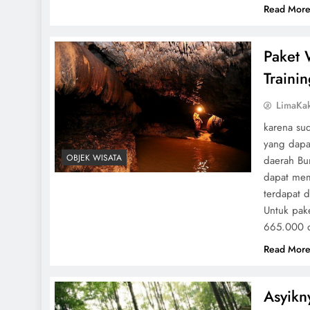
Read Mor
Paket 
Traini
LimaKa
karena su
yang dapa
OBJEK WISATA
daerah Bu
dapat mem
terdapat d
Untuk pak
665.000 d
Read Mor
Asyikn