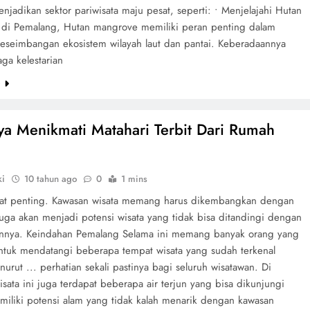
jadikan sektor pariwisata maju pesat, seperti: • Menjelajahi Hutan
di Pemalang, Hutan mangrove memiliki peran penting dalam
eseimbangan ekosistem wilayah laut dan pantai. Keberadaannya
ga kelestarian
e
ya Menikmati Matahari Terbit Dari Rumah
ki
10 tahun ago
0
1 mins
at penting. Kawasan wisata memang harus dikembangkan dengan
juga akan menjadi potensi wisata yang tidak bisa ditandingi dengan
ainnya. Keindahan Pemalang Selama ini memang banyak orang yang
ntuk mendatangi beberapa tempat wisata yang sudah terkenal
urut ... perhatian sekali pastinya bagi seluruh wisatawan. Di
sata ini juga terdapat beberapa air terjun yang bisa dikunjungi
miliki potensi alam yang tidak kalah menarik dengan kawasan