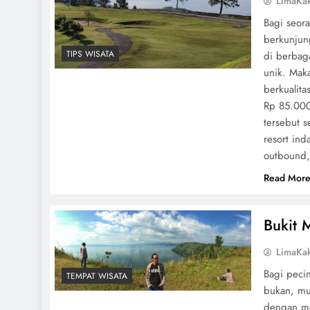
LimaKa
Bagi seor
berkunjun
TIPS WISATA
di berbag
unik. Mak
berkualita
Rp 85.000
tersebut 
resort ind
outbound, 
Read Mor
Bukit 
LimaKa
Bagi peci
TEMPAT WISATA
bukan, mul
dengan me