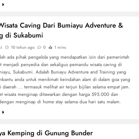
e
Wisata Caving Dari Bumiayu Adventure &
ng di Sukabumi
ki
10 tahun ago
0
1 mins
dah ada pihak pengelola yang mendapatkan izin dari pemerintah
t menjadi penyedia dan sekaligus pemandu wisata caving di
niayu, Sukabumi. Adalah Buniayu Adventure and Training yang
bantu anda untuk menikmati keindahan alam di dalam goa yang
i daerah ... termasuk melihat air terjun bijilan selama empat jam.
et wisata menginap ditawarkan dengan harga 595.000 dan
engan menginap di home stay selama dua hari satu malam.
e
ya Kemping di Gunung Bunder