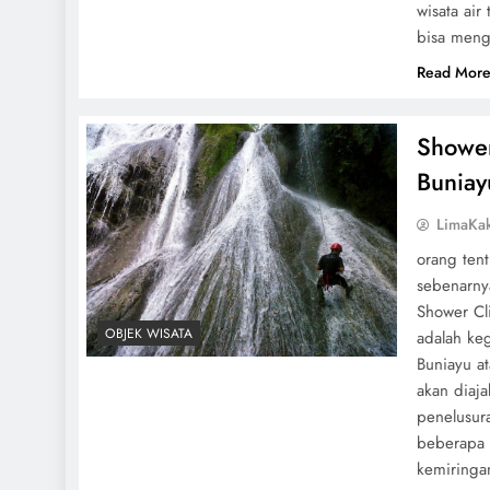
wisata air
bisa meng
Read Mor
Shower
Buniay
LimaKa
orang tent
sebenarnya
Shower Cl
OBJEK WISATA
adalah ke
Buniayu at
akan diaja
penelusura
beberapa 
kemiringa