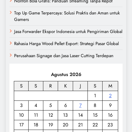
Nonton Bola Gratis: Panduan Streaming Tanpa Repot
Top Up Game Terpercaya: Solusi Praktis dan Aman untuk
Gamers
Jasa Forwarder Ekspor Indonesia untuk Pengiriman Global
Rahasia Harga Wood Pellet Export: Strategi Pasar Global
Perusahaan Signage dan Jasa Laser Cutting Terdepan
Agustus 2026
S
S
R
K
J
S
M
1
2
3
4
5
6
7
8
9
10
11
12
13
14
15
16
17
18
19
20
21
22
23