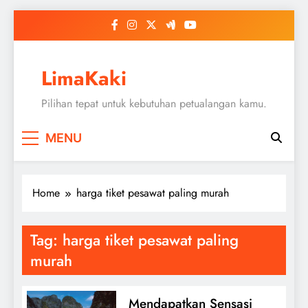
Skip
to
content
LimaKaki
Pilihan tepat untuk kebutuhan petualangan kamu.
MENU
Home
harga tiket pesawat paling murah
Tag:
harga tiket pesawat paling
murah
Mendapatkan Sensasi