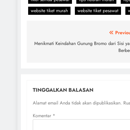
website tiket murah
website tiket pesawat
w
Navigasi
Previo
pos
Menikmati Keindahan Gunung Bromo dari Sisi y
Berbe
TINGGALKAN BALASAN
Alamat email Anda tidak akan dipublikasikan.
Rua
Komentar
*