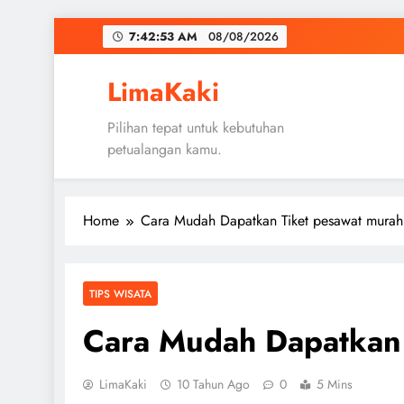
Skip
7:42:54 AM
08/08/2026
to
content
LimaKaki
Pilihan tepat untuk kebutuhan
petualangan kamu.
Home
Cara Mudah Dapatkan Tiket pesawat murah
TIPS WISATA
Cara Mudah Dapatkan 
LimaKaki
10 Tahun Ago
0
5 Mins