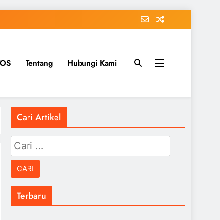
TOS
Tentang
Hubungi Kami
Cari Artikel
Cari
untuk:
Terbaru