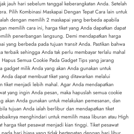
ak jauh hari sebelum tanggal keberangkatan Anda. Setelah
era. Pilih Kombinasi Maskapai Dengan Tepat Cara lain untuk
ialah dengan memilih 2 maskapai yang berbeda apabila
an memilih cara ini, harga tiket yang Anda dapatkan dapat
milih penerbangan langsung. Demi mendapatkan harga
pai yang berbeda pada tujuan transit Anda. Pastikan bahwa
a terbaik sehingga Anda tak perlu membayar terlalu mahal
n. Hapus Semua Cookie Pada Gadget Tips yang jarang
a gadget milik Anda yang akan Anda gunakan untuk
 Anda dapat membuat tiket yang ditawarkan melalui
n tiket menjadi lebih mahal. Agar Anda mendapatkan
awat yang ingin Anda pesan, maka hapuslah semua cookie
ng akan Anda gunakan untuk melakukan pemesanan, dan
la tujuan Anda ialah berlibur dan mendapatkan tiket
baiknya menghindari untuk memilih masa liburan atau High
harga tiket pesawat menjadi kian tinggi. Tiket pesawat
pada hari biasa yang tidak bertepatan dengan hari libur