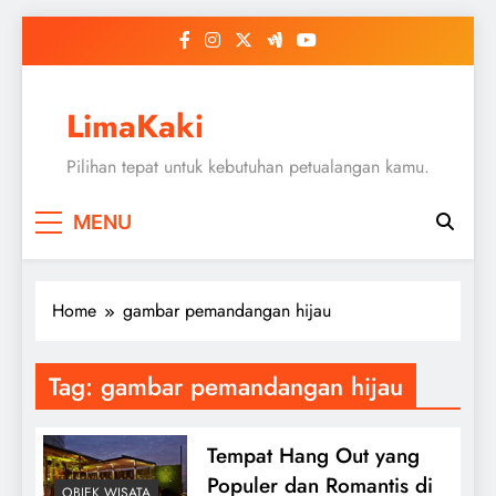
Skip
to
content
LimaKaki
Pilihan tepat untuk kebutuhan petualangan kamu.
MENU
Home
gambar pemandangan hijau
Tag:
gambar pemandangan hijau
Tempat Hang Out yang
Populer dan Romantis di
OBJEK WISATA