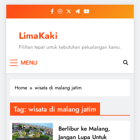
Skip
to
content
LimaKaki
Pilihan tepat untuk kebutuhan petualangan kamu.
MENU
Home
wisata di malang jatim
Tag:
wisata di malang jatim
Berlibur ke Malang,
Jangan Lupa Untuk