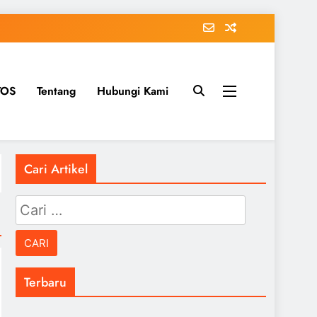
TOS
Tentang
Hubungi Kami
Cari Artikel
Cari
untuk:
Terbaru