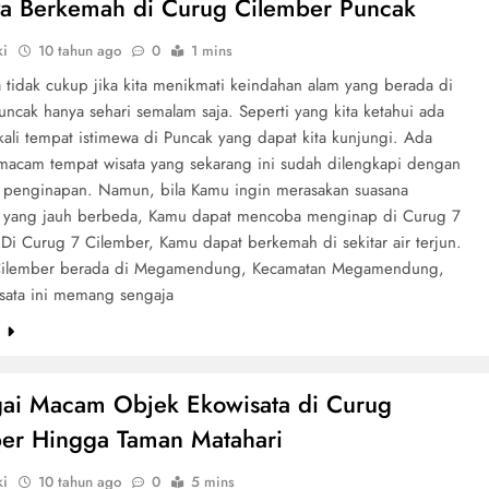
a Berkemah di Curug Cilember Puncak
ki
10 tahun ago
0
1 mins
a tidak cukup jika kita menikmati keindahan alam yang berada di
ncak hanya sehari semalam saja. Seperti yang kita ketahui ada
kali tempat istimewa di Puncak yang dapat kita kunjungi. Ada
macam tempat wisata yang sekarang ini sudah dilengkapi dengan
 ... penginapan. Namun, bila Kamu ingin merasakan suasana
yang jauh berbeda, Kamu dapat mencoba menginap di Curug 7
 Di Curug 7 Cilember, Kamu dapat berkemah di sekitar air terjun.
Cilember berada di Megamendung, Kecamatan Megamendung,
sata ini memang sengaja
e
ai Macam Objek Ekowisata di Curug
er Hingga Taman Matahari
ki
10 tahun ago
0
5 mins