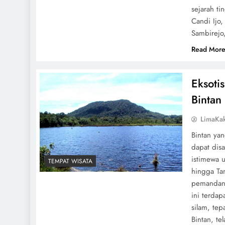
sejarah t
Candi Ijo
Sambirejo
Read Mor
Eksoti
Bintan
LimaKa
Bintan ya
dapat disa
istimewa 
TEMPAT WISATA
hingga Ta
pemandang
ini terda
silam, te
Bintan, te