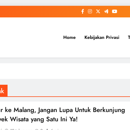
Home
Kebijakan Privasi
ak
ur ke Malang, Jangan Lupa Untuk Berkunjung
ek Wisata yang Satu Ini Ya!