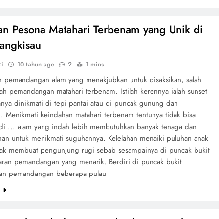
n Pesona Matahari Terbenam yang Unik di
Langkisau
ki
10 tahun ago
2
1 mins
n pemandangan alam yang menakjubkan untuk disaksikan, salah
lah pemandangan matahari terbenam. Istilah kerennya ialah sunset
anya dinikmati di tepi pantai atau di puncak gunung dan
n. Menikmati keindahan matahari terbenam tentunya tidak bisa
 di ... alam yang indah lebih membutuhkan banyak tenaga dan
an untuk menikmati suguhannya. Kelelahan menaiki puluhan anak
dak membuat pengunjung rugi sebab sesampainya di puncak bukit
ran pemandangan yang menarik. Berdiri di puncak bukit
an pemandangan beberapa pulau
e