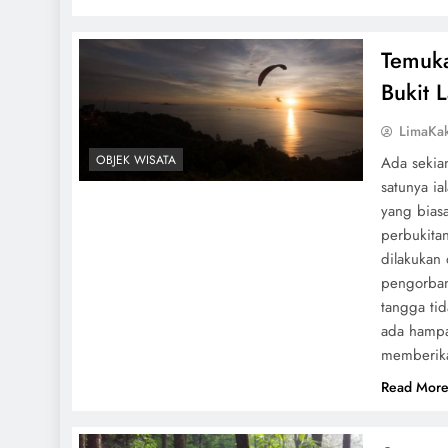
Temuka
Bukit 
LimaKa
OBJEK WISATA
Ada sekia
satunya ia
yang bias
perbukita
dilakukan
pengorban
tangga ti
ada hampa
memberik
Read Mor