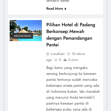
semakin betah
Read More
Pilihan Hotel di Padang
Berkonsep Mewah
AKOMODASI
dengan Pemandangan
Pantai
LimaKaki
10 tahun
ago
0
5 mins
Bagi kamu yang mengaku
senang berkunjung ke kawasan
pantai tentunya sudah mencoba
beberapa wisata pantai yang ada
di Indonesia bukan, lalu manakah
yang menurut Anda terindah?,
pastinya kawasan pantai di
beberapa pulau yang ada di