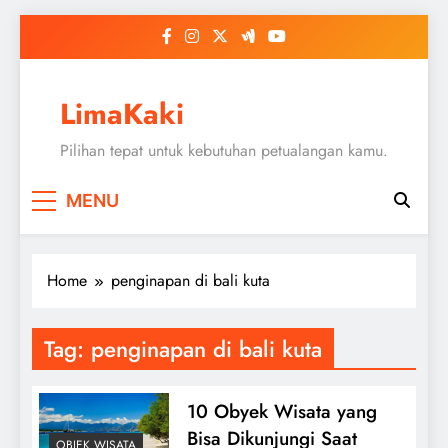
Skip
to
content
LimaKaki
Pilihan tepat untuk kebutuhan petualangan kamu.
MENU
Home
penginapan di bali kuta
Tag:
penginapan di bali kuta
10 Obyek Wisata yang
Bisa Dikunjungi Saat
OBJEK WISATA