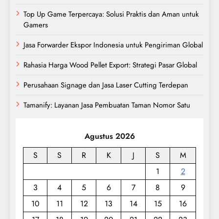
Top Up Game Terpercaya: Solusi Praktis dan Aman untuk
Gamers
Jasa Forwarder Ekspor Indonesia untuk Pengiriman Global
Rahasia Harga Wood Pellet Export: Strategi Pasar Global
Perusahaan Signage dan Jasa Laser Cutting Terdepan
Tamanify: Layanan Jasa Pembuatan Taman Nomor Satu
Agustus 2026
S
S
R
K
J
S
M
1
2
3
4
5
6
7
8
9
10
11
12
13
14
15
16