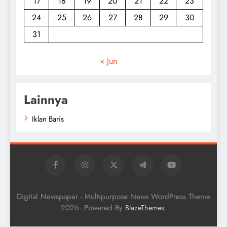
17
18
19
20
21
22
23
24
25
26
27
28
29
30
31
« Jun
Lainnya
Iklan Baris
Digital Newspaper - Multipurpose News WordPress Theme
2026. Powered By
.
BlazeThemes