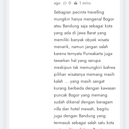
ago
0
1 mins
Sebagian pecinta travelling
mungkin hanya mengenal Bogor
atau Bandung saja sebagai kota
yang ada di Jawa Barat yang
memiliki banyak obyek wisata
menarik, namun jangan salah
karena ternyata Purwakarta juga
tawarkan hal yang serupa
meskipun tak memungkiri bahwa
pilihan wisatanya memang masih
kalah ... yang masih sangat
kurang berbeda dengan kawasan
puncak Bogor yang memang
sudah dikenal dengan beragam
villa dan hotel mewah, begitu
juga dengan Bandung yang
termasuk sebagai salah satu kota