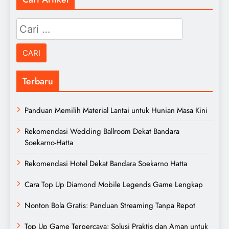
Cari
untuk:
Terbaru
Panduan Memilih Material Lantai untuk Hunian Masa Kini
Rekomendasi Wedding Ballroom Dekat Bandara
Soekarno-Hatta
Rekomendasi Hotel Dekat Bandara Soekarno Hatta
Cara Top Up Diamond Mobile Legends Game Lengkap
Nonton Bola Gratis: Panduan Streaming Tanpa Repot
Top Up Game Terpercaya: Solusi Praktis dan Aman untuk