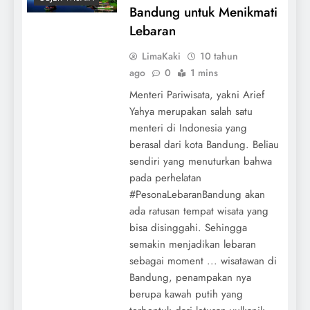
Bandung untuk Menikmati
Lebaran
LimaKaki
10 tahun
ago
0
1 mins
Menteri Pariwisata, yakni Arief
Yahya merupakan salah satu
menteri di Indonesia yang
berasal dari kota Bandung. Beliau
sendiri yang menuturkan bahwa
pada perhelatan
#PesonaLebaranBandung akan
ada ratusan tempat wisata yang
bisa disinggahi. Sehingga
semakin menjadikan lebaran
sebagai moment ... wisatawan di
Bandung, penampakan nya
berupa kawah putih yang