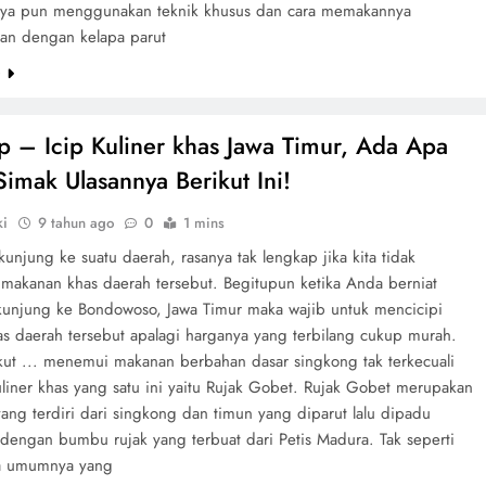
ya pun menggunakan teknik khusus dan cara memakannya
an dengan kelapa parut
e
ip – Icip Kuliner khas Jawa Timur, Ada Apa
Simak Ulasannya Berikut Ini!
ki
9 tahun ago
0
1 mins
kunjung ke suatu daerah, rasanya tak lengkap jika kita tidak
 makanan khas daerah tersebut. Begitupun ketika Anda berniat
kunjung ke Bondowoso, Jawa Timur maka wajib untuk mencicipi
has daerah tersebut apalagi harganya yang terbilang cukup murah.
kut ... menemui makanan berbahan dasar singkong tak terkecuali
liner khas yang satu ini yaitu Rujak Gobet. Rujak Gobet merupakan
ang terdiri dari singkong dan timun yang diparut lalu dipadu
dengan bumbu rujak yang terbuat dari Petis Madura. Tak seperti
da umumnya yang