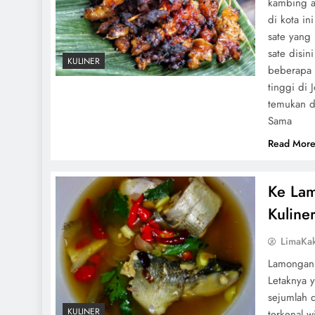
kambing a
di kota i
sate yang 
sate disin
KULINER
beberapa 
tinggi di 
temukan di
Sama
Read Mor
Ke Lam
Kuliner
LimaKa
Lamongan 
Letaknya 
sejumlah d
KULINER
terkenal 