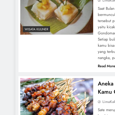
LimaKa
Saat Bula
bermuncula
tersebut 
yaitu kic
WISATA KULINER
Gondomana
Setiap bu
kamu bisa
yang terbu
nangka, p
Read Mor
Aneka 
Kamu C
LimaKa
Sate meru