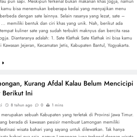
tau pun sapi. Meskipun terkenal bukan makanan khas Jogja, namun
ni kamu bisa menemukan beberapa kedai yang menyajikan menu
berbeda dengan sate lainnya. Selain rasanya yang lezat, sate –
i ... memiliki bentuk dan ciri khas yang unik. Nah, berikut ada
tempat kuliner sate yang sudah terbukti maknyus dan bercita rasa
Jogja. Diantaranya adalah: 1. Sate Klathak Sate Klathak ini bisa kamu
 Kawasan Jejeran, Kecamatan Jetis, Kabupaten Bantul, Yogyakarta.
e
ongan, Kurang Afdal Kalau Belum Mencicipi
 Berikut Ini
ki
8 tahun ago
0
1 mins
merupakan sebuah Kabupaten yang terletak di Provinsi Jawa Timur.
yang berada di kawasan pesisir membuat Lamongan memiliki
estinasi wisata bahari yang sayang untuk dilewatkan. Tak hanya
wisata bahari nya saja, namun Lamongan juga terkenal dengan wisata