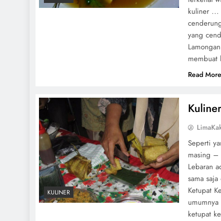
kuliner .
cenderung
yang cend
Lamongan 
membuat ku
Read Mor
Kuline
LimaKa
Seperti ya
masing – 
Lebaran ad
sama saja 
Ketupat K
KULINER
umumnya k
ketupat k