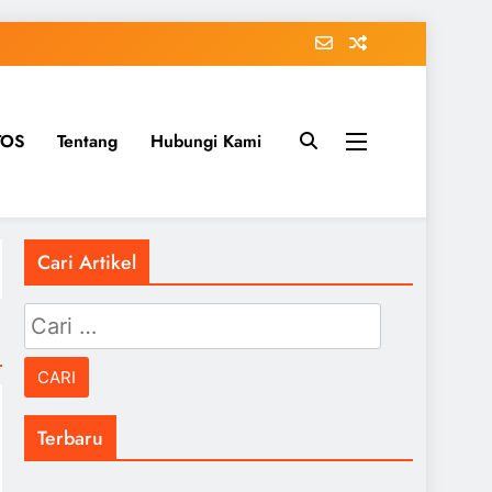
TOS
Tentang
Hubungi Kami
Cari Artikel
Cari
untuk:
Terbaru