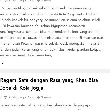
ki
7 tahun ago
0
2 mins
n Ramadhan tiba, banyak sekali menu berbuka puasa yang
n seperti di salah satu kota ini yaitu Kota Yogyakarta. Di kota
pun ada banyak kuliner yang bermunculan selama setahun sekali
ak. Di kawasan Kauman Kelurahan Ngupasan Kecamatan
n, Yogyakarta kamu ... bisa menemukan kuliner yang satu ini.
lan puasa tiba, di kawasan tersebut ada pasar sore Ramadhan dan
 menemukan Kicak di pasar tersebut. Kicak merupakan makanan
at dari jadah ketan yang ditumbuk halus), gula, parutan kelapa,
andan dan vanili. Lalu kemudian,
e
Ragam Sate dengan Rasa yang Khas Bisa
oba di Kota Jogja
ki
7 tahun ago
0
3 mins
pakan salah satu kuliner yang berbahan dasar daging ayam,