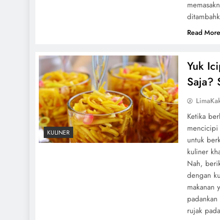
memasakn
ditambahk
Read Mor
Yuk Ic
Saja? 
LimaKa
Ketika ber
mencicipi
KULINER
untuk ber
kuliner k
Nah, beri
dengan ku
makanan y
padankan 
rujak pa