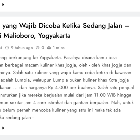
e
r yang Wajib Dicoba Ketika Sedang Jalan –
di Malioboro, Yogyakarta
ki
9 tahun ago
0
1 mins
dang berkunjung ke Yogyakarta. Pasalnya disana kamu bisa
 berbagai macam kuliner khas Jogja, oleh - oleh khas Jogja dan
ainya. Salah satu kuliner yang wajib kamu coba ketika di kawasan
 adalah Lumpia, walaupun Lumpia bukan kuliner khas Kota Jogja
anan ... dan harganya Rp 4.000 per buahnya. Salah satu penjual
nuturkan jika mereka berjualan mulai dari jam 11.00 WIB hingga
un sekitar jam 4 sore istirahat dan gantian berjualan. Nah, untuk
 belum pernah mencoba kuliner yang satu ini maka tak ada
ika sedang jalan -
e