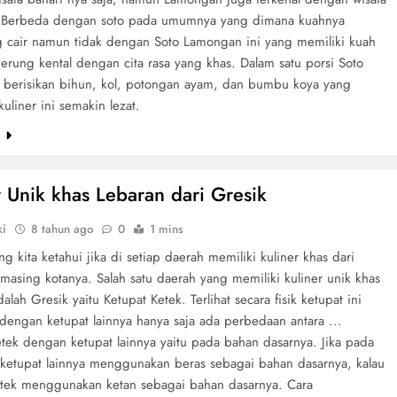
.. Berbeda dengan soto pada umumnya yang dimana kuahnya
 cair namun tidak dengan Soto Lamongan ini yang memiliki kuah
erung kental dengan cita rasa yang khas. Dalam satu porsi Soto
berisikan bihun, kol, potongan ayam, dan bumbu koya yang
liner ini semakin lezat.
e
r Unik khas Lebaran dari Gresik
ki
8 tahun ago
0
1 mins
ng kita ketahui jika di setiap daerah memiliki kuliner khas dari
masing kotanya. Salah satu daerah yang memiliki kuliner unik khas
alah Gresik yaitu Ketupat Ketek. Terlihat secara fisik ketupat ini
dengan ketupat lainnya hanya saja ada perbedaan antara ...
etek dengan ketupat lainnya yaitu pada bahan dasarnya. Jika pada
etupat lainnya menggunakan beras sebagai bahan dasarnya, kalau
etek menggunakan ketan sebagai bahan dasarnya. Cara