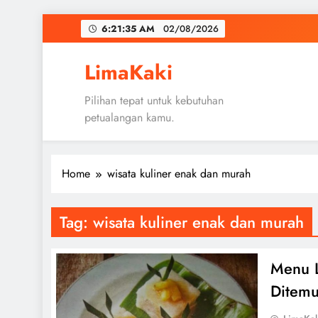
Skip
6:21:36 AM
02/08/2026
to
content
LimaKaki
Pilihan tepat untuk kebutuhan
petualangan kamu.
Home
wisata kuliner enak dan murah
Tag:
wisata kuliner enak dan murah
Menu L
Ditemu