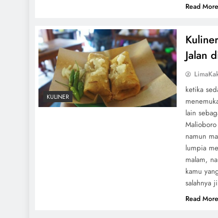
Read Mor
Kuline
Jalan 
LimaKa
ketika se
KULINER
menemukan
lain sebag
Malioboro
namun mak
lumpia me
malam, nam
kamu yang
salahnya j
Read Mor