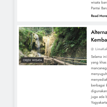
wisata bar
Pantai Bar
Read Mor
Alterna
Kemba
LimaKa
Selama in
OBJEK WISATA
yang khas
mancanega
menyuguhk
menyediaka
berbagai b
digunakan
juga ada 
Yogyakart