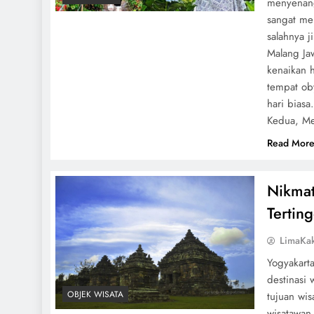
menyenang
sangat me
salahnya j
Malang Jaw
kenaikan h
tempat ob
hari biasa
Kedua, Me
Read Mor
Nikmat
Tertin
LimaKa
Yogyakarta
destinasi 
OBJEK WISATA
tujuan wis
wisatawan 