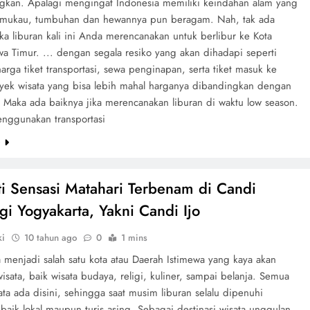
kan. Apalagi mengingat Indonesia memiliki keindahan alam yang
mukau, tumbuhan dan hewannya pun beragam. Nah, tak ada
ika liburan kali ini Anda merencanakan untuk berlibur ke Kota
a Timur. ... dengan segala resiko yang akan dihadapi seperti
arga tiket transportasi, sewa penginapan, serta tiket masuk ke
yek wisata yang bisa lebih mahal harganya dibandingkan dengan
. Maka ada baiknya jika merencanakan liburan di waktu low season.
nggunakan transportasi
e
i Sensasi Matahari Terbenam di Candi
ggi Yogyakarta, Yakni Candi Ijo
ki
10 tahun ago
0
1 mins
 menjadi salah satu kota atau Daerah Istimewa yang kaya akan
wisata, baik wisata budaya, religi, kuliner, sampai belanja. Semua
ata ada disini, sehingga saat musim liburan selalu dipenuhi
baik lokal maupun turis asing. Sebagai destinasi wisata unggulan,