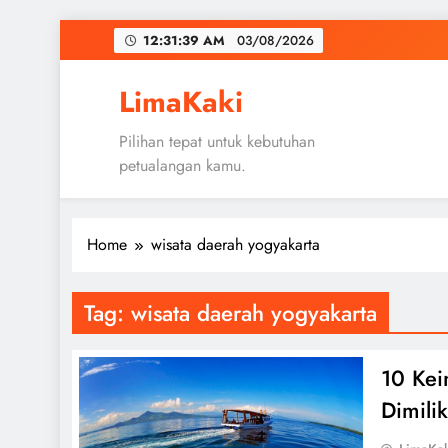
Skip
12:31:40 AM
03/08/2026
to
content
LimaKaki
Pilihan tepat untuk kebutuhan
petualangan kamu.
Home
wisata daerah yogyakarta
Tag:
wisata daerah yogyakarta
10 Kei
Dimili