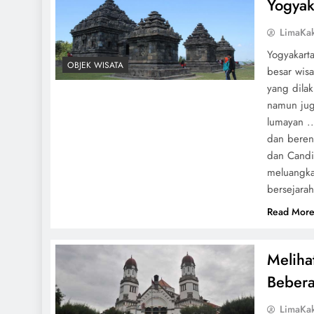
Yogyak
LimaKa
Yogyakart
OBJEK WISATA
besar wisa
yang dilak
namun jug
lumayan .
dan beren
dan Candi
meluangka
bersejarah
Read Mor
Meliha
Beber
LimaKa