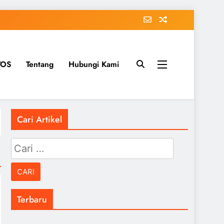
TOS
Tentang
Hubungi Kami
Cari Artikel
Cari
untuk:
Terbaru