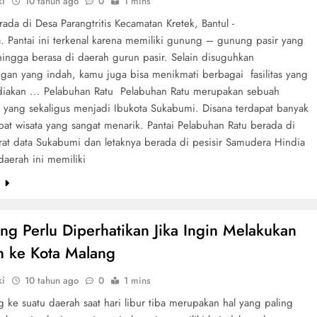
ki
10 tahun ago
0
1 mins
rada di Desa Parangtritis Kecamatan Kretek, Bantul -
a. Pantai ini terkenal karena memiliki gunung – gunung pasir yang
hingga berasa di daerah gurun pasir. Selain disuguhkan
an yang indah, kamu juga bisa menikmati berbagai fasilitas yang
ediakan ... Pelabuhan Ratu Pelabuhan Ratu merupakan sebuah
 yang sekaligus menjadi Ibukota Sukabumi. Disana terdapat banyak
pat wisata yang sangat menarik. Pantai Pelabuhan Ratu berada di
rat data Sukabumi dan letaknya berada di pesisir Samudera Hindia
daerah ini memiliki
e
ang Perlu Diperhatikan Jika Ingin Melakukan
n ke Kota Malang
ki
10 tahun ago
0
1 mins
 ke suatu daerah saat hari libur tiba merupakan hal yang paling