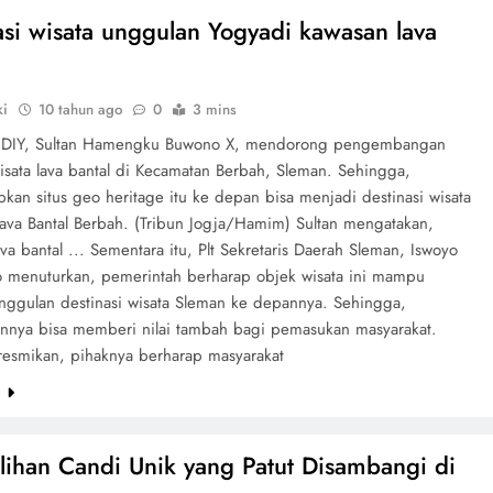
asi wisata unggulan Yogyadi kawasan lava
ki
10 tahun ago
0
3 mins
 DIY, Sultan Hamengku Buwono X, mendorong pengembangan
isata lava bantal di Kecamatan Berbah, Sleman. Sehingga,
kan situs geo heritage itu ke depan bisa menjadi destinasi wisata
Lava Bantal Berbah. (Tribun Jogja/Hamim) Sultan mengatakan,
va bantal ... Sementara itu, Plt Sekretaris Daerah Sleman, Iswoyo
 menuturkan, pemerintah berharap objek wisata ini mampu
nggulan destinasi wisata Sleman ke depannya. Sehingga,
nnya bisa memberi nilai tambah bagi pemasukan masyarakat.
iresmikan, pihaknya berharap masyarakat
e
ilihan Candi Unik yang Patut Disambangi di