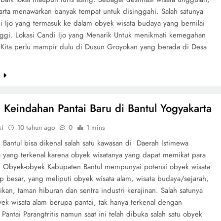
karta menawarkan banyak tempat untuk disinggahi. Salah satunya
di Ijo yang termasuk ke dalam obyek wisata budaya yang bernilai
inggi. Lokasi Candi Ijo yang Menarik Untuk menikmati kemegahan
, Kita perlu mampir dulu di Dusun Groyokan yang berada di Desa
,
e
 Keindahan Pantai Baru di Bantul Yogyakarta
ki
10 tahun ago
0
1 mins
 Bantul bisa dikenal salah satu kawasan di Daerah Istimewa
a yang terkenal karena obyek wisatanya yang dapat memikat para
. Obyek-obyek Kabupaten Bantul mempunyai potensi obyek wisata
p besar, yang meliputi obyek wisata alam, wisata budaya/sejarah,
ikan, taman hiburan dan sentra industri kerajinan. Salah satunya
yek wisata alam berupa pantai, tak hanya terkenal dengan
Pantai Parangtritis namun saat ini telah dibuka salah satu obyek