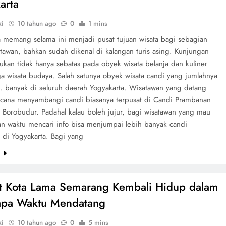
arta
ki
10 tahun ago
0
1 mins
a memang selama ini menjadi pusat tujuan wisata bagi sebagian
tawan, bahkan sudah dikenal di kalangan turis asing. Kunjungan
ukan tidak hanya sebatas pada obyek wisata belanja dan kuliner
a wisata budaya. Salah satunya obyek wisata candi yang jumlahnya
.. banyak di seluruh daerah Yogyakarta. Wisatawan yang datang
cana menyambangi candi biasanya terpusat di Candi Prambanan
 Borobudur. Padahal kalau boleh jujur, bagi wisatawan yang mau
n waktu mencari info bisa menjumpai lebih banyak candi
 di Yogyakarta. Bagi yang
e
t Kota Lama Semarang Kembali Hidup dalam
apa Waktu Mendatang
ki
10 tahun ago
0
5 mins