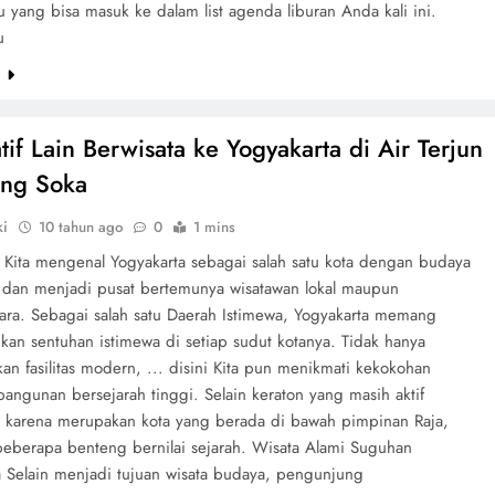
u yang bisa masuk ke dalam list agenda liburan Anda kali ini.
u
e
tif Lain Berwisata ke Yogyakarta di Air Terjun
ng Soka
ki
10 tahun ago
0
1 mins
i Kita mengenal Yogyakarta sebagai salah satu kota dengan budaya
 dan menjadi pusat bertemunya wisatawan lokal maupun
ra. Sebagai salah satu Daerah Istimewa, Yogyakarta memang
an sentuhan istimewa di setiap sudut kotanya. Tidak hanya
n fasilitas modern, ... disini Kita pun menikmati kekokohan
angunan bersejarah tinggi. Selain keraton yang masih aktif
 karena merupakan kota yang berada di bawah pimpinan Raja,
beberapa benteng bernilai sejarah. Wisata Alami Suguhan
a Selain menjadi tujuan wisata budaya, pengunjung