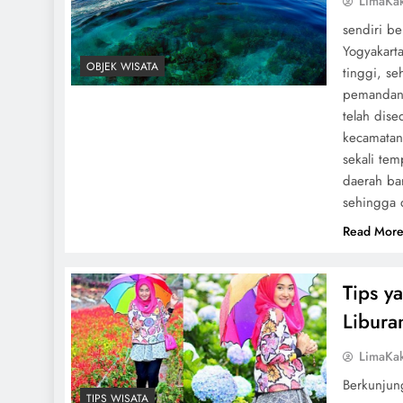
LimaKa
sendiri be
Yogyakart
OBJEK WISATA
tinggi, se
pemandang
telah dis
kecamatan
sekali tem
daerah ba
sehingga 
Read Mor
Tips y
Libura
LimaKa
Berkunjung
TIPS WISATA