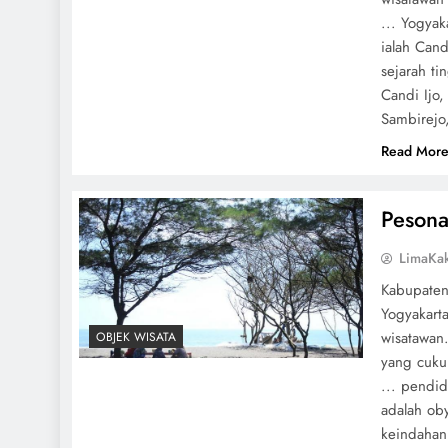
... Yogya
ialah Can
sejarah t
Candi Ijo
Sambirejo
Read Mor
Pesona
LimaKa
Kabupaten
Yogyakart
wisatawan
OBJEK WISATA
yang cuku
... pendid
adalah ob
keindahan 