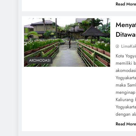
Read Mor
Menya
Ditawa
LimaKa
Kota Yogya
AKOMODASI
memiliki 
akomodasi
Yogyakart
maka Sambi
menginap s
Kaliurang
Yogyakart
dengan al
Read Mor