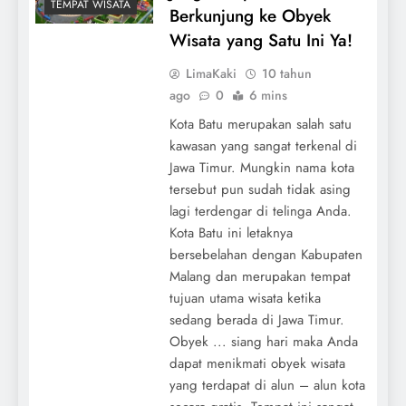
TEMPAT WISATA
Berkunjung ke Obyek
Wisata yang Satu Ini Ya!
LimaKaki
10 tahun
ago
0
6 mins
Kota Batu merupakan salah satu
kawasan yang sangat terkenal di
Jawa Timur. Mungkin nama kota
tersebut pun sudah tidak asing
lagi terdengar di telinga Anda.
Kota Batu ini letaknya
bersebelahan dengan Kabupaten
Malang dan merupakan tempat
tujuan utama wisata ketika
sedang berada di Jawa Timur.
Obyek ... siang hari maka Anda
dapat menikmati obyek wisata
yang terdapat di alun – alun kota