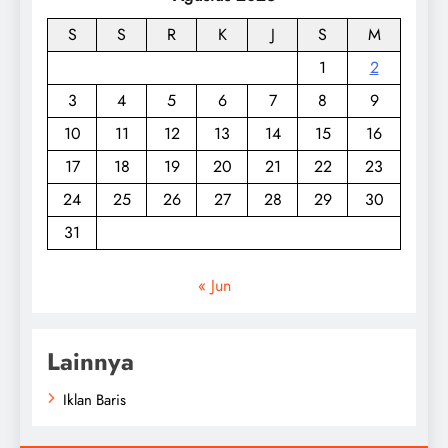
S
S
R
K
J
S
M
1
2
3
4
5
6
7
8
9
10
11
12
13
14
15
16
17
18
19
20
21
22
23
24
25
26
27
28
29
30
31
« Jun
Lainnya
Iklan Baris