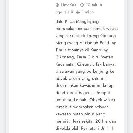
LimaKaki
10 tahun
ago
0
1 mins
Batu Kuda Manglayang
merupakan sebuah obyek wisata
yang terletak di lereng Gunung
Manglayang di daerah Bandung
Timur tepatnya di Kampung
Cikoneng, Desa Cibiru Wetan
Kecamatan Cileunyi. Tak banyak
wisatawan yang berkunjung ke
obyek wisata yang satu ini
dikarenakan kawasan ini kerap
dijadikan sebagai ... tempat
untuk berkemah. Obyek wisata
tersebut merupakan sebuah
kawasan hutan pinus yang
memiliki luas sekitar 20 Ha dan
dikelola oleh Perhutani Unit III