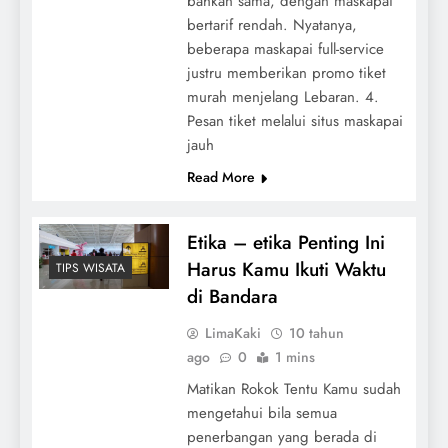
bahkan sama, dengan maskapai
bertarif rendah. Nyatanya,
beberapa maskapai full-service
justru memberikan promo tiket
murah menjelang Lebaran. 4.
Pesan tiket melalui situs maskapai
jauh
Read More
Etika – etika Penting Ini
Harus Kamu Ikuti Waktu
TIPS WISATA
di Bandara
LimaKaki
10 tahun
ago
0
1 mins
Matikan Rokok Tentu Kamu sudah
mengetahui bila semua
penerbangan yang berada di