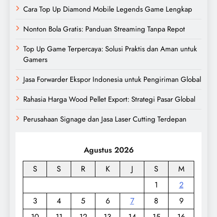
Cara Top Up Diamond Mobile Legends Game Lengkap
Nonton Bola Gratis: Panduan Streaming Tanpa Repot
Top Up Game Terpercaya: Solusi Praktis dan Aman untuk
Gamers
Jasa Forwarder Ekspor Indonesia untuk Pengiriman Global
Rahasia Harga Wood Pellet Export: Strategi Pasar Global
Perusahaan Signage dan Jasa Laser Cutting Terdepan
Agustus 2026
S
S
R
K
J
S
M
1
2
3
4
5
6
7
8
9
10
11
12
13
14
15
16