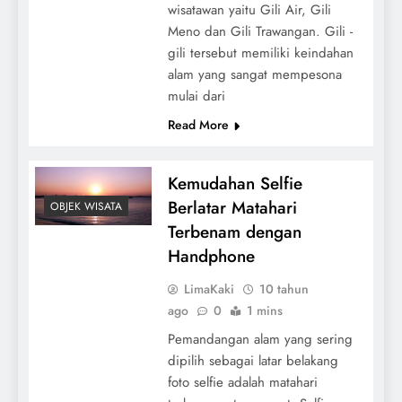
wisatawan yaitu Gili Air, Gili
Meno dan Gili Trawangan. Gili -
gili tersebut memiliki keindahan
alam yang sangat mempesona
mulai dari
Read More
Kemudahan Selfie
Berlatar Matahari
OBJEK WISATA
Terbenam dengan
Handphone
LimaKaki
10 tahun
ago
0
1 mins
Pemandangan alam yang sering
dipilih sebagai latar belakang
foto selfie adalah matahari