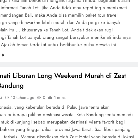
engan kata lain Bendesa menganut agama Hindu. Begitulah ulasan
informasi Tanah Lot. Jika Anda tidak mau repot ingin menikmati
emandangan Bali, maka Anda bisa memilih paket tour travel.
rga yang ditawarkan lebih murah dan Anda pergi ke banyak
lain itu ... khususnya ke Tanah Lot. Anda tidak akan rugi
gi Tanah Lot banyak orang sangat bersyukur menikmati indahnya
 Ajaklah teman terdekat untuk berlibur ke pulau dewata ini.
e
ati Liburan Long Weekend Murah di Zest
Bandung
ki
10 tahun ago
0
1 mins
onesia, yang kebetulan berada di Pulau Jawa tentu akan
an beberapa pilihan destinasi wisata. Kota Bandung tentu menjadi
untuk dikunjungi sebab merupakan destinasi wisata favorit bagi
 bahkan yang tinggal diluar provinsi Jawa Barat. Saat libur panjang
.. terbaik. Mampu disediakan oleh Zest Hotel yang berada di lokasi