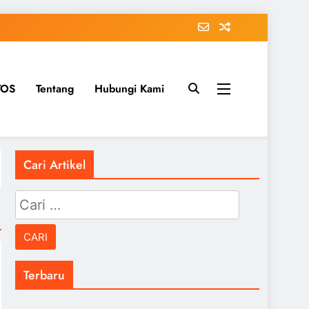
TOS
Tentang
Hubungi Kami
Cari Artikel
Cari
untuk:
Terbaru