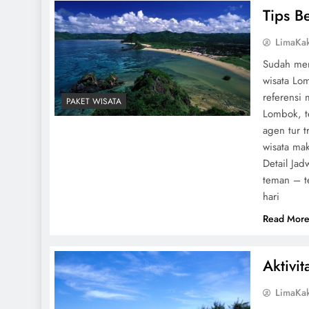
Tips B
LimaKa
Sudah mer
wisata Lo
referensi 
PAKET WISATA
Lombok, t
agen tur t
wisata ma
Detail Ja
teman – t
hari
Read Mor
Aktivi
LimaKa