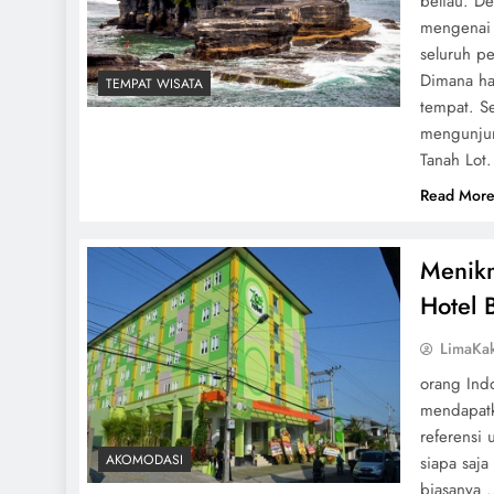
beliau. D
mengenai 
seluruh p
Dimana ha
TEMPAT WISATA
tempat. Se
mengunjun
Tanah Lot.
Read Mor
Menikm
Hotel 
LimaKa
orang Ind
mendapatk
referensi 
AKOMODASI
siapa saja
biasanya .