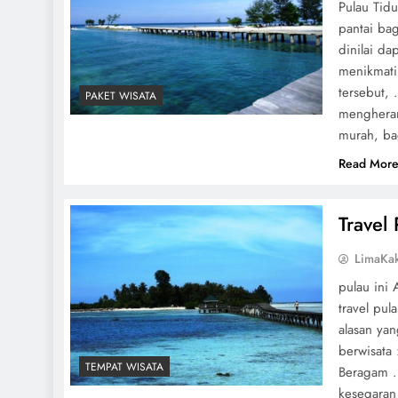
Pulau Tid
pantai bag
dinilai d
menikmati 
tersebut,
PAKET WISATA
mengheran
murah, ba
Read Mor
Travel
LimaKa
pulau ini 
travel pul
alasan ya
berwisata 
TEMPAT WISATA
Beragam .
kesegaran 