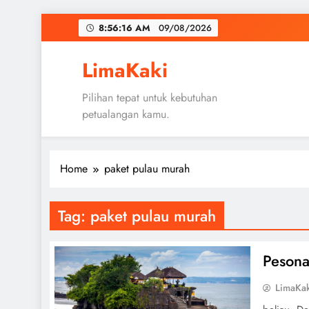
Skip
8:56:17 AM
09/08/2026
to
content
LimaKaki
Pilihan tepat untuk kebutuhan
petualangan kamu.
Home
paket pulau murah
Tag:
paket pulau murah
Pesona
LimaKa