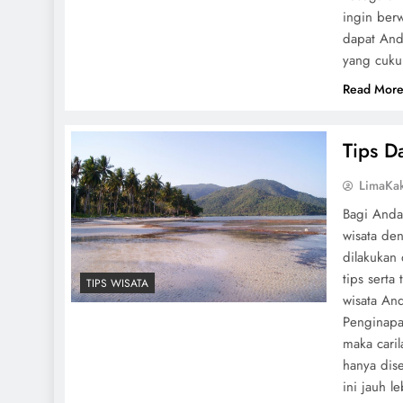
ingin berw
dapat And
yang cuk
Read Mor
Tips D
LimaKa
Bagi Anda
wisata de
dilakukan
tips serta
TIPS WISATA
wisata And
Penginapa
maka cari
hanya dise
ini jauh l