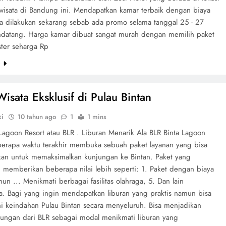
iwisata di Bandung ini. Mendapatkan kamar terbaik dengan biaya
sa dilakukan sekarang sebab ada promo selama tanggal 25 - 27
datang. Harga kamar dibuat sangat murah dengan memilih paket
ter seharga Rp
e
Wisata Eksklusif di Pulau Bintan
ki
10 tahun ago
1
1 mins
Lagoon Resort atau BLR . Liburan Menarik Ala BLR Binta Lagoon
berapa waktu terakhir membuka sebuah paket layanan yang bisa
kan untuk memaksimalkan kunjungan ke Bintan. Paket yang
n memberikan beberapa nilai lebih seperti: 1. Paket dengan biaya
n ... Menikmati berbagai fasilitas olahraga, 5. Dan lain
a. Bagi yang ingin mendapatkan liburan yang praktis namun bisa
hi keindahan Pulau Bintan secara menyeluruh. Bisa menjadikan
jungan dari BLR sebagai modal menikmati liburan yang