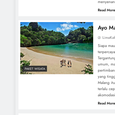
menyenang
Read Mor
Ayo M
LimaKa
Siapa mau
terpercaya
Tergantun
umum, mau
PAKET WISATA
pertimban
yang tingg
Malang it
terlalu c
akomodasi 
Read Mor