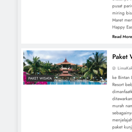
pusat par
miring bi
Maret men
Happy Eas
Read Mor
Paket 
LimaKa
ke Bintan 
PAKET WISATA
Resort be
dimanfaat
ditawarka
murah namu
sebagainy
menjelaja
paket kun