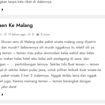
kan tanpa kata ribet di dalamnya.
e
aen Ke Malang
ki
11 tahun ago
0
5 mins
 liburan seru di Malang pake paket wisata malang yang dijamin
 dan murah? Sebenernya sih murah nggaknya itu relatif sih ya.
g temen – temen mau pakai akomodasi kelas wahid atau kelas
 makan kelas hotel atau kelas asik pedagang di sana, dan
gan – ... pertimbangan lainnya. Sekilas Info Buat temen – temen
al di sekitar dalam pulau Jawa, untuk pilihan terbaik buat wisata ke
u paket wisata 3 hari 2 malamnya. Nggak terlalu lama dan nggak
epet juga. Karena memang temen – temen berangkat dengan
jalur darat
e