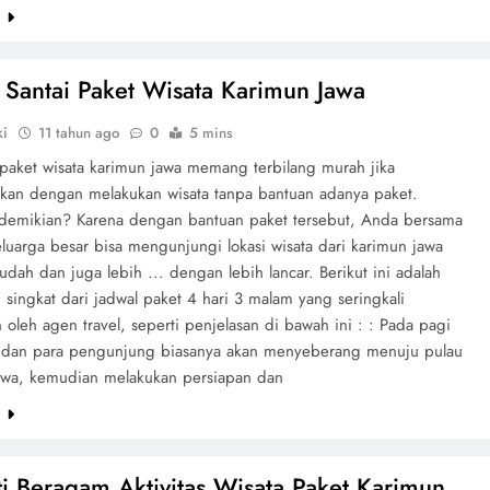
e
n Santai Paket Wisata Karimun Jawa
ki
11 tahun ago
0
5 mins
aket wisata karimun jawa memang terbilang murah jika
kan dengan melakukan wisata tanpa bantuan adanya paket.
emikian? Karena dengan bantuan paket tersebut, Anda bersama
luarga besar bisa mengunjungi lokasi wisata dari karimun jawa
ah dan juga lebih ... dengan lebih lancar. Berikut ini adalah
 singkat dari jadwal paket 4 hari 3 malam yang seringkali
 oleh agen travel, seperti penjelasan di bawah ini : : Pada pagi
 dan para pengunjung biasanya akan menyeberang menuju pulau
awa, kemudian melakukan persiapan dan
e
i Beragam Aktivitas Wisata Paket Karimun