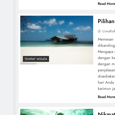
Read Mor
Piliha
LimaKa
Memesan p
dibanding
Mengapa d
dengan ke
TEMPAT WISATA
dengan mud
penjelasan
disediakan
hari Anda
karimun j
Read Mor
Nikmat