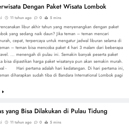
erwisata Dengan Paket Wisata Lombok
ki
11 tahun ago
0
5 mins
encanakan libur akhir tahun yang menyenangkan dengan paket
mbok yang sedang naik daun? Jika teman – teman mencari
murah, cepat, terpercaya untuk mengatur jadwal liburan selama di
eman – teman bisa mencoba paket 4 hari 3 malam dari beberapa
ravel. ... menengah di pulau ini. Semakin banyak peserta paket
ka bisa dipastikan harga paket wisatanya pun akan semakin murah.
dwal - Hari pertama adalah hari kedatangan. Di hari pertama ini,
eman diharapkan sudah tiba di Bandara International Lombok pagi
e
tas yang Bisa Dilakukan di Pulau Tidung
ki
11 tahun ago
0
5 mins