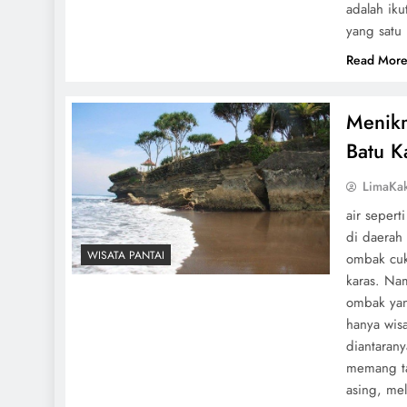
adalah ik
yang satu
Read Mor
Menikm
Batu K
LimaKa
air sepert
di daerah
WISATA PANTAI
ombak cuk
karas. Nam
ombak yang
hanya wis
diantaran
memang ta
asing, me