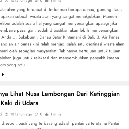
ki
10 tahun ago
0
1 mins
ata alam yang terdapat di Indonesia berupa danau, gunung, laut,
rupakan sebuah wisata alam yang sangat menakjubkan. Momen -
libur adalah suatu hal yang sangat menyenangkan apalagi jika
membawa pasangan, sudah dipastikan akan lebih menyenangkan.
Anda ... Sukabumi, Danau Batur Kintamani di Bali. 3. Air Panas
ndian air panas kini telah menjadi salah satu destinasi wisata alam
mari oleh sebagian masyarakat. Tak hanya bertujuan untuk tujuan
lainkan juga untuk relaksasi dan menyembuhkan penyakit karena
ata yang satu
e
nya Lihat Nusa Lembongan Dari Ketinggian
Kaki di Udara
ki
10 tahun ago
0
1 mins
i disebut, pasti yang terbayang adalah pantainya terutama Pantai