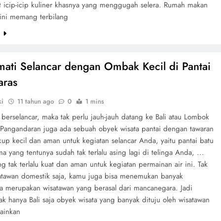
ut icip-icip kuliner khasnya yang menggugah selera. Rumah makan
 ini memang terbilang
e
ati Selancar dengan Ombak Kecil di Pantai
aras
ki
11 tahun ago
0
1 mins
i berselancar, maka tak perlu jauh-jauh datang ke Bali atau Lombok
 Pangandaran juga ada sebuah obyek wisata pantai dengan tawaran
up kecil dan aman untuk kegiatan selancar Anda, yaitu pantai batu
a yang tentunya sudah tak terlalu asing lagi di telinga Anda, ...
 tak terlalu kuat dan aman untuk kegiatan permainan air ini. Tak
atawan domestik saja, kamu juga bisa menemukan banyak
ya merupakan wisatawan yang berasal dari mancanegara. Jadi
k hanya Bali saja obyek wisata yang banyak dituju oleh wisatawan
lainkan