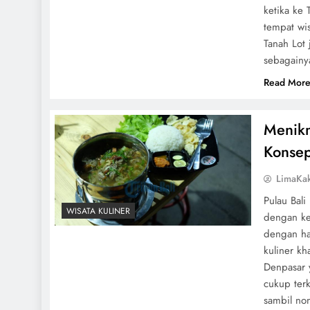
ketika ke 
tempat wis
Tanah Lot 
sebagainy
Read Mor
Menikm
Konsep
LimaKa
Pulau Bal
WISATA KULINER
dengan ke
dengan ha
kuliner kh
Denpasar 
cukup terk
sambil no