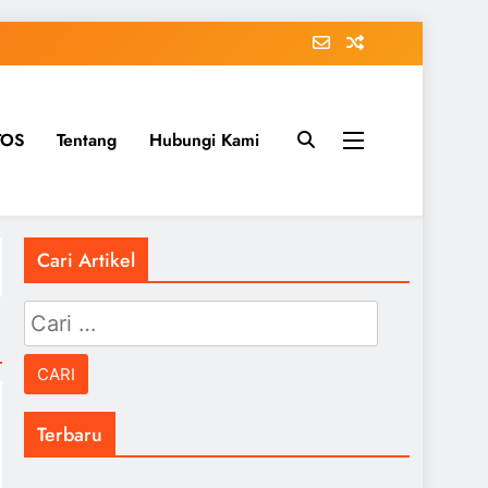
TOS
Tentang
Hubungi Kami
Cari Artikel
Cari
untuk:
Terbaru