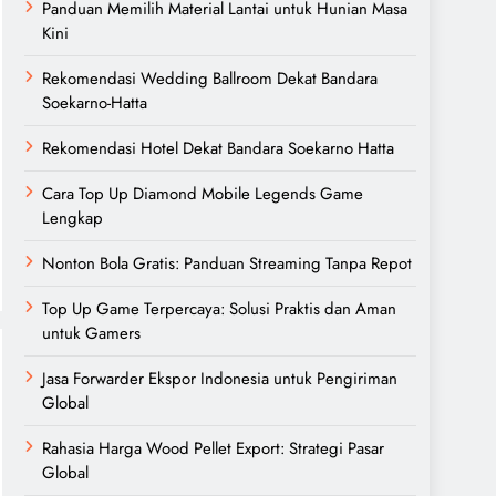
Panduan Memilih Material Lantai untuk Hunian Masa
Kini
Rekomendasi Wedding Ballroom Dekat Bandara
Soekarno-Hatta
Rekomendasi Hotel Dekat Bandara Soekarno Hatta
Cara Top Up Diamond Mobile Legends Game
Lengkap
Nonton Bola Gratis: Panduan Streaming Tanpa Repot
Top Up Game Terpercaya: Solusi Praktis dan Aman
untuk Gamers
Jasa Forwarder Ekspor Indonesia untuk Pengiriman
Global
Rahasia Harga Wood Pellet Export: Strategi Pasar
Global